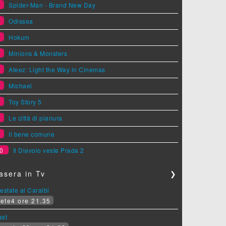
1
Spider-Man - Brand New Day
2
Odissea
3
Hokum
4
Minions & Monsters
5
Ateez: Light the Way in Cinemas
6
Michael
7
Toy Story 5
8
Le città di pianura
9
Il bene comune
0
Il Diavolo veste Prada 2
asera in Tv
❯
estate ai Caraibi
ete4 ore 21.35
ast