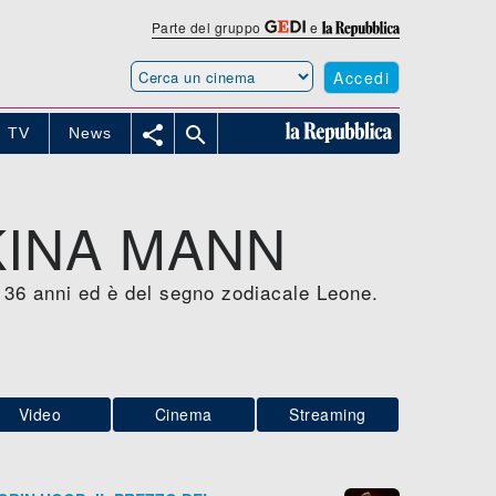
Parte del gruppo
e
Accedi


TV
News
KINA MANN
 36 anni ed è del segno zodiacale Leone.
Video
Cinema
Streaming