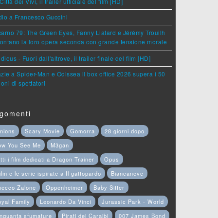
Città dei Vivi, il trailer ufficiale del film [HD]
dio a Francesco Guccini
arno 79: The Green Eyes, Fanny Liatard e Jérémy Trouilh
rontano la loro opera seconda con grande tensione morale
idious - Fuori dall'altrove, il trailer finale del film [HD]
zie a Spider-Man e Odissea il box office 2026 supera i 50
ioni di spettatori
gomenti
nions
Scary Movie
Gomorra
28 giorni dopo
ow You See Me
M3gan
tti i film dedicati a Dragon Trainer
Opus
film e le serie ispirate a Il gattopardo
Biancaneve
hecco Zalone
Oppenheimer
Baby Sitter
yal Family
Leonardo Da Vinci
Jurassic Park - World
nquanta sfumature
Pirati dei Caraibi
007 James Bond