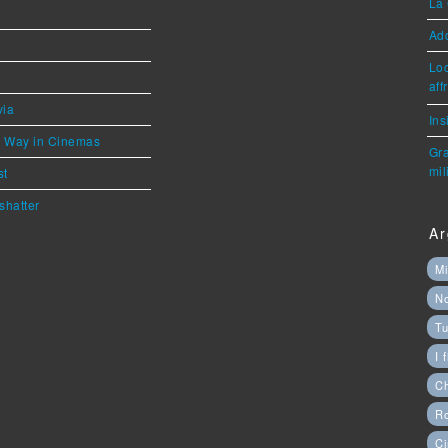
La 
Ad
Loc
aff
via
Ins
he Way in Cinemas
Gra
mil
st
shatter
Ar
Mi
N
Tu
I 
C
Ro
Ci