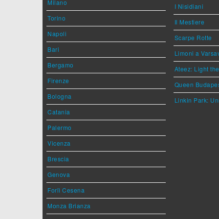
Milano
I Nisidiani
Torino
Il Mestiere
Napoli
Scarpe Rotte
Bari
Limoni a Varsa
Bergamo
Ateez: Light t
Firenze
Queen Budape
Bologna
Linkin Park: Un
Catania
Palermo
Vicenza
Brescia
Genova
Forlì Cesena
Monza Brianza