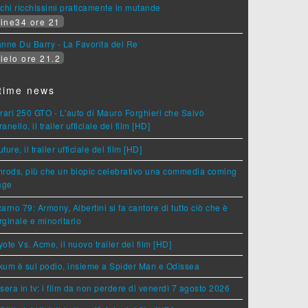
chi ricchissimi praticamente in mutande
ine34 ore 21
nne Du Barry - La Favorita del Re
ielo ore 21.2
time news
rari 250 GTO - L'auto di Mauro Forghieri che Salvò
anello, il trailer ufficiale del film [HD]
ture, il trailer ufficiale del film [HD]
rods, più che un biopic celebrativo una commedia coming
age
arno 79: Armony, Albertini si fa cantore di tutto ciò che è
ginale e minoritario
ote Vs. Acme, il nuovo trailer del film [HD]
um è sul podio, insieme a Spider Man e Odissea
sera in tv: i film da non perdere di venerdì 7 agosto 2026