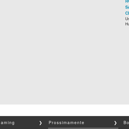
R
S
C
Un
H
reaming
❯
Prossimamente
❯
Bo