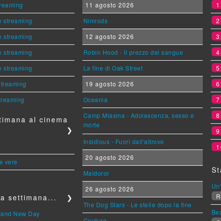
streaming
11 agosto 2026
n streaming
Nimrods
n streaming
12 agosto 2026
n streaming
Robin Hood - Il prezzo del sangue
n streaming
La fine di Oak Street
 streaming
19 agosto 2026
streaming
Oceania
Camp Miasma - Adolescenza, sesso e
timana al cinema
morte
❯
Insidious - Fuori dall'altrove
1
20 agosto 2026
le vere
St
Maldoror
Un'
26 agosto 2026
R
a settimana...
❯
The Dog Stars - Le stelle dopo la fine
Be
Brand New Day
Couture