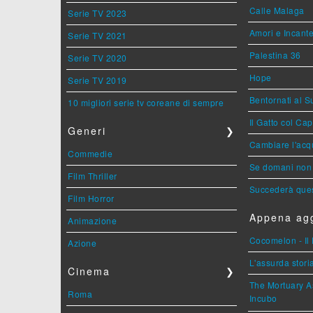
Calle Malaga
Serie TV 2023
Amori e Incant
Serie TV 2021
Palestina 36
Serie TV 2020
Hope
Serie TV 2019
Bentornati al S
10 migliori serie tv coreane di sempre
Il Gatto col Ca
Generi
❯
Cambiare l'acqu
Commedie
Se domani non 
Film Thriller
Succederà ques
Film Horror
Appena agg
Animazione
Cocomelon - Il 
Azione
L'assurda stori
Cinema
❯
The Mortuary As
Roma
Incubo