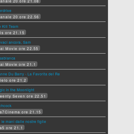
anale 20 ore 21.08
erdrive
anale 20 ore 22.56
 Kill Team
is ore 21.15
ovaci ancora, Sam
ai Movie ore 22.55
sablanca
ai Movie ore 21.1
nne Du Barry - La Favorita del Re
ielo ore 21.2
ic in the Moonlight
wenty Seven ore 22.51
tchcock
a7Cinema ore 21.15
 le mani dalle nostre figlie
a5 ore 21.1