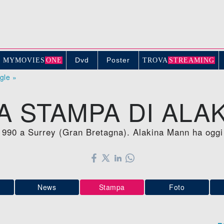
Dvd
Poster
MYMOVIE
S
ONE
TROV
A
STREAMING
ogle »
 STAMPA DI ALA
1990 a Surrey (Gran Bretagna). Alakina Mann ha oggi
News
Stampa
Foto