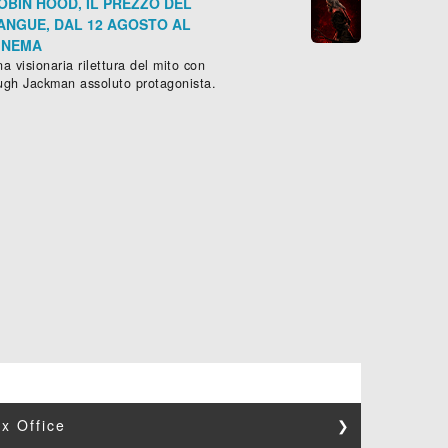
OBIN HOOD, IL PREZZO DEL
ANGUE, DAL 12 AGOSTO AL
INEMA
a visionaria rilettura del mito con
ugh Jackman assoluto protagonista.
x Office
❯