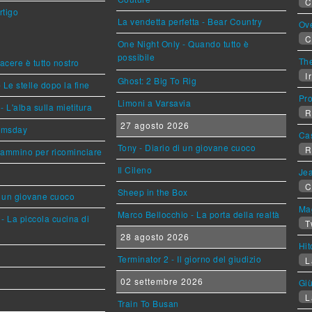
C
rtigo
La vendetta perfetta - Bear Country
Ov
C
One Night Only - Quando tutto è
possibile
The
piacere è tutto nostro
Ir
Ghost: 2 Big To Rig
 Le stelle dopo la fine
Pr
Limoni a Varsavia
L'alba sulla mietitura
R
27 agosto 2026
omsday
Ca
Tony - Diario di un giovane cuoco
R
cammino per ricominciare
Il Cileno
Jea
C
Sheep in the Box
i un giovane cuoco
Mag
Marco Bellocchio - La porta della realtà
- La piccola cucina di
T
28 agosto 2026
Hi
Terminator 2 - Il giorno del giudizio
L
02 settembre 2026
Giù
L
Train To Busan