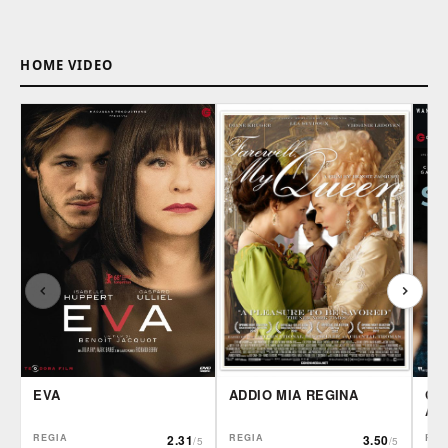
HOME VIDEO
ADDIO MIA REGINA
EVA
GL
AN
REGIA
3.50
REGIA
2.31
REG
/5
/5