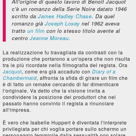
All'origine di questo lavoro di Benoit Jacquot
c'è un romanzo della Serie Noire datato 1946
scritto da
James Hadley Chase
. Da quel
romanzo già
Joseph Losey
nel 1962 aveva
tratto
un film
con lo stesso titolo avente al
centro
Jeanne Moreau
.
La realizzazione fu travagliata da contrasti con la
produzione che portarono a un'opera che non risulta
tra le più ricordate nella filmografia del regista. Ora
Jacquot
, come era già accaduto con
Diary of a
Chambermaid
, affronta la sfida di girare un film che
è di fatto un remake cercando di far dimenticare
l'originale. Va detto che la visione invita a
condividere la posizione dei produttori che nel
passato hanno convinto il regista a rinunciare
all'impresa.
È vero che Isabelle Huppert è diventata l'interprete
privilegiata per chi voglia portare sullo schermo un
personaggio femminile dalla sessualità non solare.