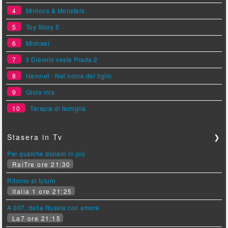
4
Minions & Monsters
5
Toy Story 5
6
Michael
7
Il Diavolo veste Prada 2
8
Hamnet - Nel nome del figlio
9
Gioia mia
10
Terapia di famiglia
Stasera in Tv
❯
Per qualche dollaro in più
RaiTre ore 21:30
Ritorno al futuro
Italia 1 ore 21:25
A 007, dalla Russia con amore
La7 ore 21:15