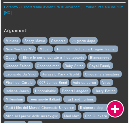
Lorenzo - L'incredibile avventura di Jovanotti, il trailer ufficiale del film
[HD]
Argomenti
Minions
Scary Movie
Gomorra
28 giorni dopo
Now You See Me
M3gan
Tutti i film dedicati a Dragon Trainer
Opus
I film e le serie ispirate a Il gattopardo
Biancaneve
Checco Zalone
Oppenheimer
Baby Sitter
Royal Family
Leonardo Da Vinci
Jurassic Park - World
Cinquanta sfumature
Pirati dei Caraibi
007 James Bond
Auto da corsa
Virus
Indiana Jones
Unbreakable
Robert Langdon
Harry Potter
Millennium
Teen movie italiani
Fast and Furious
Tutti i film del Marvel Cinematic Universe
Il signore degli anelli
Alice nel paese delle meraviglie
Mad Max
Che Guevara
Terminator
Rocky