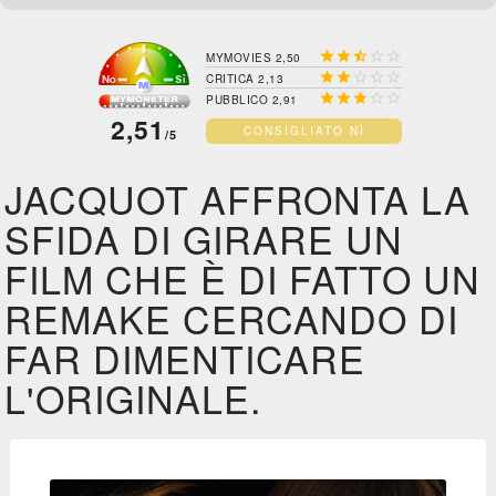





MYMOVIES 2,50





CRITICA 2,13





PUBBLICO 2,91
2,51
CONSIGLIATO NÌ
/5
JACQUOT AFFRONTA LA
SFIDA DI GIRARE UN
FILM CHE È DI FATTO UN
REMAKE CERCANDO DI
FAR DIMENTICARE
L'ORIGINALE.