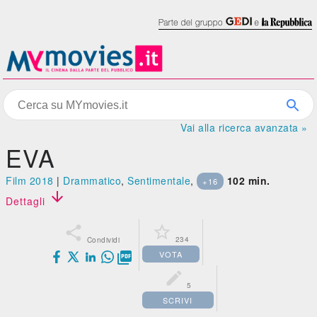
Vai alla ricerca avanzata »
EVA
Film 2018
|
Drammatico
,
Sentimentale
,
102 min.
+16

Dettagli


234
Condividi
VOTA


5
SCRIVI