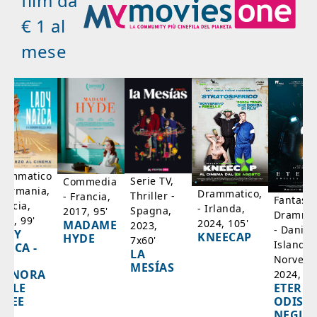
film da
€ 1 al
mese
rammatico
Serie TV,
Commedia
 Germania,
Drammatico,
Thriller -
- Francia,
Fantasci
rancia,
- Irlanda,
Spagna,
2017, 95'
Drammat
025, 99'
2024, 105'
MADAME
2023,
- Danim
ADY
KNEECAP
HYDE
7x60'
Islanda,
AZCA -
LA
Norvegi
A
MESÍAS
IGNORA
2024, 10
ETERNA
ELLE
ODISS
INEE
NEGLI