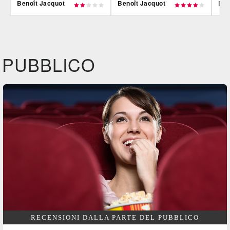
Benoît Jacquot
Benoît Jacquot
Ben
CG | tv
IBS
CG |
DVD
BR
DVD
BR
IBS
Feltrinelli
IBS
DVD
BR
DVD
PUBBLICO
Feltrinelli
Felt
DVD
RECENSIONI DALLA PARTE DEL PUBBLICO