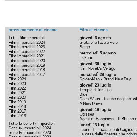
prossimamente al cinema
Film al cinema
Tutti i film imperdibili
giovedì 6 agosto
Film imperdibili 2024
Greta e le favole vere
Film imperdibili 2023
Borgo
Film imperdibili 2022
mercoledì 5 agosto
Film imperdibili 2021
Hokum
Film imperdibili 2020
giovedì 30 luglio
Film imperdibili 2019
Kim Novak's Vertigo
Film imperdibili 2018
Film imperdibili 2017
mercoledì 29 luglio
Film 2024
Spider-Man - Brand New Day
Film 2023
giovedì 23 luglio
Film 2022
Terapia di famiglia
Film 2021
Blue
Film 2020
Deep Water - Incubo dagli abissi
Film 2019
A New Dawn
Film 2018
giovedì 16 luglio
Film 2017
Odissea
Film 2016
Agent of Happiness - Il Bhutan e 
Tutte le serie tv imperdibili
lunedì 13 luglio
Serie tv imperdibili 2024
Lupin III - Il castello di Cagliostr
Serie tv imperdibili 2023
La casa dalle finestre che ridono