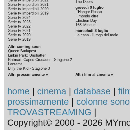
Serie tv imperdibili 2022
The Doors
Serie tv imperdibili 2021
giovedì 9 luglio
Serie tv imperdibili 2020
L'Hangar Rosso
Serie tv imperdibili 2019
Il mondo oltre
Serie tv 2024
Election Day
Serie tv 2023
165' Mineurs
Serie tv 2022
Serie tv 2021
mercoledì 8 luglio
Serie tv 2020
La casa - Il rogo del male
Serie tv 2019
Altri coming soon
Queen Budapest
Linkin Park: Unshatter
Batman: Caped Crusader - Stagione 2
Lanterns
Billy the Kid - Stagione 3
Altri prossimamente »
Altri film al cinema »
home
|
cinema
|
database
|
fil
prossimamente
|
colonne sono
TROVASTREAMING
|
Copyright© 2000 - 2026 MYmov