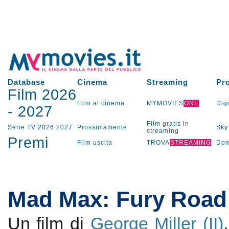
Database
Cinema
Streaming
Pr
Film 2026
Film al cinema
MYMOVIES
ONE
Digi
-
2027
Film gratis in
Serie TV
2026
2027
Prossimamente
Sky
streaming
Premi
Film uscita
TROVA
STREAMING
Dom
Mad Max: Fury Road
Un film di
George Miller (II)