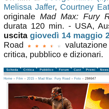
Melissa Jaffer
,
Courtney Ea
originale
Mad Max: Fury 
durata 120 min. - USA, Au
uscita
giovedì 14
maggio 
Road
valutazion
critica, pubblico e dizionari.
Scheda
Critica
Pubblico
Forum
Cast
Premi
News
Home
»
Film
»
2015
»
Mad Max: Fury Road
»
Foto
»
284647