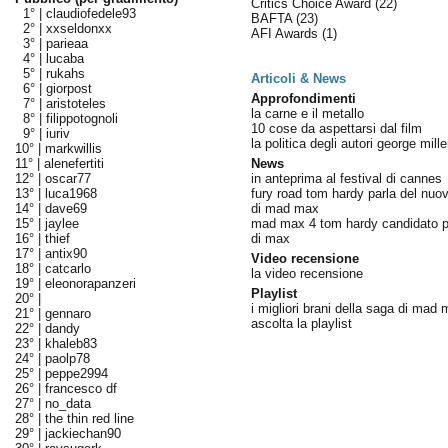
Critics Choice Award
(22)
1° |
claudiofedele93
BAFTA
(23)
2° |
xxseldonxx
AFI Awards
(1)
3° |
parieaa
4° |
lucaba
5° |
rukahs
Articoli & News
6° |
giorpost
Approfondimenti
7° |
aristoteles
la carne e il metallo
8° |
filippotognoli
10 cose da aspettarsi dal film
9° |
iuriv
la politica degli autori george mille
10° |
markwillis
11° |
alenefertiti
News
12° |
oscar77
in anteprima al festival di cannes
13° |
luca1968
fury road tom hardy parla del nu
14° |
dave69
di mad max
15° |
jaylee
mad max 4 tom hardy candidato per
16° |
thief
di max
17° |
antix90
Video recensione
18° |
catcarlo
la video recensione
19° |
eleonorapanzeri
Playlist
20° |
i migliori brani della saga di mad
21° |
gennaro
ascolta la playlist
22° |
dandy
23° |
khaleb83
24° |
paolp78
25° |
peppe2994
26° |
francesco df
27° |
no_data
28° |
the thin red line
29° |
jackiechan90