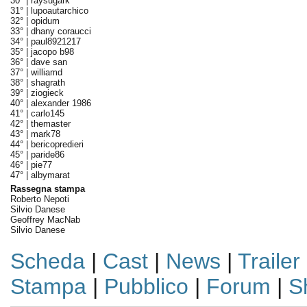
30° |
raysugark
31° |
lupoautarchico
32° |
opidum
33° |
dhany coraucci
34° |
paul8921217
35° |
jacopo b98
36° |
dave san
37° |
williamd
38° |
shagrath
39° |
ziogieck
40° |
alexander 1986
41° |
carlo145
42° |
themaster
43° |
mark78
44° |
bericopredieri
45° |
paride86
46° |
pie77
47° |
albymarat
Rassegna stampa
Roberto Nepoti
Silvio Danese
Geoffrey MacNab
Silvio Danese
Scheda
|
Cast
|
News
|
Trailer
Stampa
|
Pubblico
|
Forum
|
S