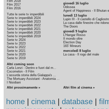
Film 2018
giovedì 16 luglio
Film 2017
Odissea
Film 2016
Agent of Happiness - Il Bhutan e 
Tutte le serie tv imperdibili
lunedì 13 luglio
Serie tv imperdibili 2024
Lupin III - Il castello di Cagliostr
Serie tv imperdibili 2023
La casa dalle finestre che ridono
Serie tv imperdibili 2022
The Doors
Serie tv imperdibili 2021
giovedì 9 luglio
Serie tv imperdibili 2020
L'Hangar Rosso
Serie tv imperdibili 2019
Il mondo oltre
Serie tv 2024
Election Day
Serie tv 2023
165' Mineurs
Serie tv 2022
Serie tv 2021
mercoledì 8 luglio
Serie tv 2020
La casa - Il rogo del male
Serie tv 2019
Altri coming soon
Carla Lonzi - Dentro e fuori dal m...
Cocomelon - Il Film
L'assurda storia della Gialappa's ...
The Mortuary Assistant - Anatomia ...
I Nisidiani
Altri prossimamente »
Altri film al cinema »
home
|
cinema
|
database
|
fil