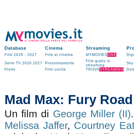
Database
Cinema
Streaming
Pr
Film 2026
-
2027
Film al cinema
MYMOVIES
ONE
Digi
Film gratis in
Serie TV
2026
2027
Prossimamente
Sky
streaming
Premi
Film uscita
TROVA
STREAMING
Dom
Mad Max: Fury Road
Un film di
George Miller (II)
Melissa Jaffer
,
Courtney Ea