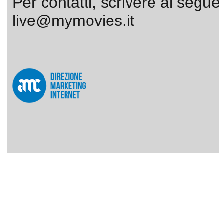
Per contatti, scrivere al segue
live@mymovies.it