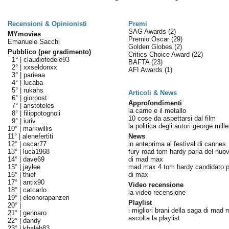
Recensioni & Opinionisti
Premi
SAG Awards
(2)
MYmovies
Premio Oscar
(29)
Emanuele Sacchi
Golden Globes
(2)
Pubblico (per gradimento)
Critics Choice Award
(22)
1° |
claudiofedele93
BAFTA
(23)
2° |
xxseldonxx
AFI Awards
(1)
3° |
parieaa
4° |
lucaba
5° |
rukahs
Articoli & News
6° |
giorpost
Approfondimenti
7° |
aristoteles
la carne e il metallo
8° |
filippotognoli
10 cose da aspettarsi dal film
9° |
iuriv
la politica degli autori george mille
10° |
markwillis
11° |
alenefertiti
News
12° |
oscar77
in anteprima al festival di cannes
13° |
luca1968
fury road tom hardy parla del nu
14° |
dave69
di mad max
15° |
jaylee
mad max 4 tom hardy candidato per
16° |
thief
di max
17° |
antix90
Video recensione
18° |
catcarlo
la video recensione
19° |
eleonorapanzeri
Playlist
20° |
i migliori brani della saga di mad
21° |
gennaro
ascolta la playlist
22° |
dandy
23° |
khaleb83