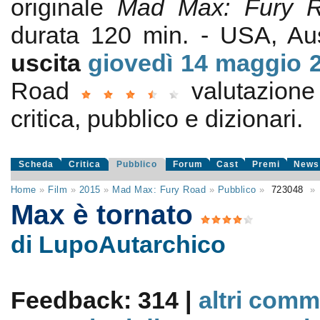
originale
Mad Max: Fury 
durata 120 min. - USA, Au
uscita
giovedì 14
maggio 
Road
valutazion
critica, pubblico e dizionari.
Scheda
Critica
Pubblico
Forum
Cast
Premi
News
Home
»
Film
»
2015
»
Mad Max: Fury Road
»
Pubblico
»
723048
»
Max è tornato
di LupoAutarchico
Feedback: 314 |
altri comm