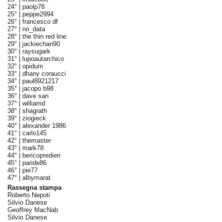
24° |
paolp78
25° |
peppe2994
26° |
francesco df
27° |
no_data
28° |
the thin red line
29° |
jackiechan90
30° |
raysugark
31° |
lupoautarchico
32° |
opidum
33° |
dhany coraucci
34° |
paul8921217
35° |
jacopo b98
36° |
dave san
37° |
williamd
38° |
shagrath
39° |
ziogieck
40° |
alexander 1986
41° |
carlo145
42° |
themaster
43° |
mark78
44° |
bericopredieri
45° |
paride86
46° |
pie77
47° |
albymarat
Rassegna stampa
Roberto Nepoti
Silvio Danese
Geoffrey MacNab
Silvio Danese