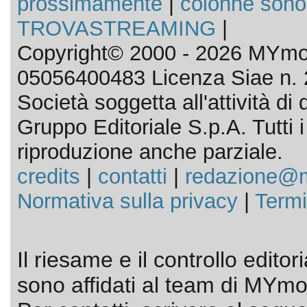
prossimamente
|
colonne sono
TROVASTREAMING
|
Copyright© 2000 - 2026 MYmov
05056400483 Licenza Siae n. 
Società soggetta all'attività d
Gruppo Editoriale S.p.A. Tutti i d
riproduzione anche parziale.
credits
|
contatti
|
redazione@m
Normativa sulla privacy
|
Termi
Il riesame e il controllo editor
sono affidati al team di MYmov