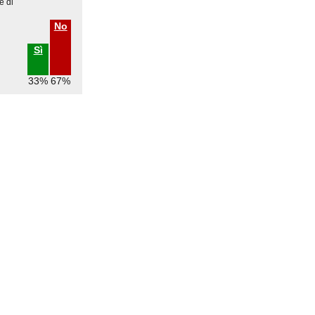
e di
No
Sì
33%
67%