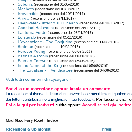
Suburra
(recensione del 01/05/2018)
Macbeth
(recensione del 01/12/2017)
Irréversible
(recensione del 29/11/2017)
Arrival
(recensione del 28/11/2017)
Deepwater - Inferno sull'Oceano
(recensione del 28/11/2017)
Cannibal Holocaust
(recensione del 26/11/2017)
Lanterna Verde
(recensione del 08/11/2017)
Lo squalo
(recensione del 05/11/2016)
L'evocazione - The Conjuring
(recensione del 11/08/2016)
Birdman
(recensione del 10/08/2016)
Forever Young
(recensione del 09/08/2016)
Batman & Robin
(recensione del 08/08/2016)
Batman Forever
(recensione del 05/08/2016)
In the Name of the King
(recensione del 05/08/2016)
The Equalizer - Il Vendicatore
(recensione del 04/08/2016)
Vedi tutti i commenti di raysugarK »
Scrivi la tua recensione oppure lascia un commento
La redazione si riserva il diritto di rimuovere i commenti inseriti qualora qu
Per lasciare una r
dai lettori contribuiranno a migliorare il tuo feedback.
Fai clic qui per iscriverti
subito oppure
Accedi se sei già iscritto
Mad Max: Fury Road | Indice
Recensioni & Opinionisti
Premi