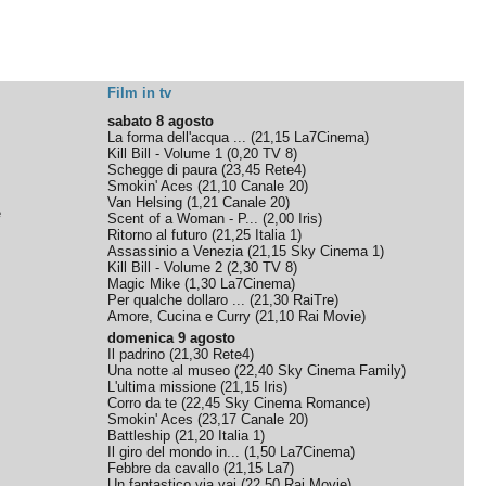
Film in tv
sabato 8 agosto
La forma dell'acqua ...
(
21,15
La7Cinema
)
Kill Bill - Volume 1
(
0,20
TV 8
)
Schegge di paura
(
23,45
Rete4
)
Smokin' Aces
(
21,10
Canale 20
)
Van Helsing
(
1,21
Canale 20
)
e
Scent of a Woman - P...
(
2,00
Iris
)
Ritorno al futuro
(
21,25
Italia 1
)
Assassinio a Venezia
(
21,15
Sky Cinema 1
)
Kill Bill - Volume 2
(
2,30
TV 8
)
Magic Mike
(
1,30
La7Cinema
)
Per qualche dollaro ...
(
21,30
RaiTre
)
Amore, Cucina e Curry
(
21,10
Rai Movie
)
domenica 9 agosto
Il padrino
(
21,30
Rete4
)
Una notte al museo
(
22,40
Sky Cinema Family
)
L'ultima missione
(
21,15
Iris
)
Corro da te
(
22,45
Sky Cinema Romance
)
Smokin' Aces
(
23,17
Canale 20
)
Battleship
(
21,20
Italia 1
)
Il giro del mondo in...
(
1,50
La7Cinema
)
Febbre da cavallo
(
21,15
La7
)
Un fantastico via vai
(
22,50
Rai Movie
)