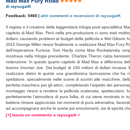
Mad Max Fury Road
di raysugarK
Feedback: 5460 |
altri commenti e recensioni di raysugarK
Il regista e il creatore della leggendaria trilogia post-apocalittic
capitolo di Mad Max. Però nella pre-produzione ci sono stati moltis
dollaro causando problemi al budget della pellicola e Mel Gibson h
2015 George Miller riesce finalmente a realizzare Mad Max Fury Ro
dell'imperatrice Furiosa. Tom Hardy come Max Rockatansky sorp
mostrava nella trilogia precedente. Charlize Theron calza benissi
redenzione. In questo quarto capitolo di Mad Max a differenza dell
tiranno Imortan Joe. Dal budget di 150 milioni di dollari incassa 3
realizzare dietro le quinte una grandissima lavorazione che ha rich
spettatore, specialmente nelle scene di scontri alle macchine, dell
perfetta maschera per gli attori, completando l'aspetto dei personaggi
montaggio riesce a rendere la pellicola scatenata, spettacolare, 
perfettamente l'atmosfera di pura follia, di cui viene mostrato in tut
batteria rimane appiccicata nei momenti di pura adrenalina, facend
ad accompagnare anche le scene più emozionanti, sia di epicità ch
[+] lascia un commento a raysugark »