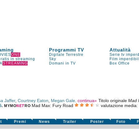
aming
Programmi TV
Attualità
VIES
ONE
Digitale Terrestre
Serie tv imperd
gratis in streaming
Sky
Film imperdibi
A
STREAMING
Domani in TV
Box Office
a Jaffer
,
Courtney Eaton
,
Megan Gale
.
continua»
Titolo originale
Mad 
5
.
Mad Max: Fury Road
valutazione media:
MYMO
NE
T
RO
t
Premi
News
Trailer
Poster
Foto
F