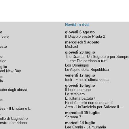
Novità in dvd
to
giovedì 6 agosto
e vere
Il Diavolo veste Prada 2
mercoledì 5 agosto
osto
Michael
giovedì 23 luglio
io
The Drama - Un Segreto è per Sempr
tigo
... che Dio perdona a tutti
Los Domingos
glio
Le Aquile della Repubblica
rand New Day
venerdì 17 luglio
io
Idoli - Fino all'ultima corsa
ia
giovedì 16 luglio
ubo dagli abissi
Il bene comune
Lo straniero
È l'ultima battuta?
io
Finchè morte non ci separi 2
Arco - Un'Amicizia per Salvare il ...
ss - Il Bhutan e l...
mercoledì 15 luglio
o
Scream 7
tello di Cagliostro
nestre che ridono
martedì 14 luglio
Lee Cronin - La mummia