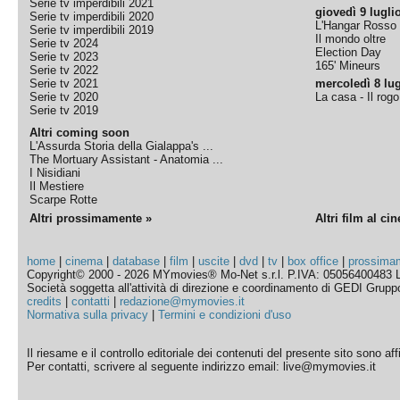
Serie tv imperdibili 2021
giovedì 9 lugli
Serie tv imperdibili 2020
L'Hangar Rosso
Serie tv imperdibili 2019
Il mondo oltre
Serie tv 2024
Election Day
Serie tv 2023
165' Mineurs
Serie tv 2022
Serie tv 2021
mercoledì 8 lug
Serie tv 2020
La casa - Il rog
Serie tv 2019
Altri coming soon
L'Assurda Storia della Gialappa's ...
The Mortuary Assistant - Anatomia ...
I Nisidiani
Il Mestiere
Scarpe Rotte
Altri prossimamente »
Altri film al ci
home
|
cinema
|
database
|
film
|
uscite
|
dvd
|
tv
|
box office
|
prossima
Copyright© 2000 - 2026 MYmovies® Mo-Net s.r.l. P.IVA: 05056400483 L
Società soggetta all'attività di direzione e coordinamento di GEDI Gruppo E
credits
|
contatti
|
redazione@mymovies.it
Normativa sulla privacy
|
Termini e condizioni d'uso
Il riesame e il controllo editoriale dei contenuti del presente sito sono a
Per contatti, scrivere al seguente indirizzo email: live@mymovies.it