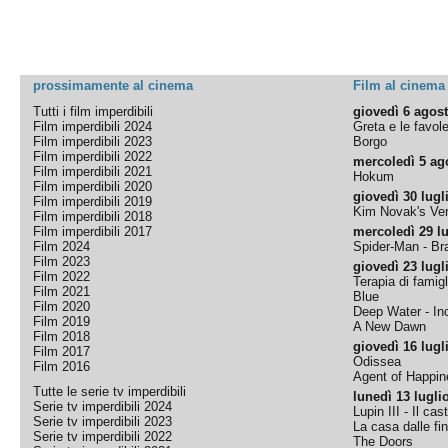
prossimamente al cinema
Film al cinema
Tutti i film imperdibili
giovedì 6 agos
Film imperdibili 2024
Greta e le favol
Film imperdibili 2023
Borgo
Film imperdibili 2022
mercoledì 5 ag
Film imperdibili 2021
Hokum
Film imperdibili 2020
giovedì 30 lugl
Film imperdibili 2019
Kim Novak's Ver
Film imperdibili 2018
Film imperdibili 2017
mercoledì 29 lu
Film 2024
Spider-Man - B
Film 2023
giovedì 23 lugl
Film 2022
Terapia di famigl
Film 2021
Blue
Film 2020
Deep Water - Inc
Film 2019
A New Dawn
Film 2018
giovedì 16 lugl
Film 2017
Odissea
Film 2016
Agent of Happine
Tutte le serie tv imperdibili
lunedì 13 lugli
Serie tv imperdibili 2024
Lupin III - Il cas
Serie tv imperdibili 2023
La casa dalle fi
Serie tv imperdibili 2022
The Doors