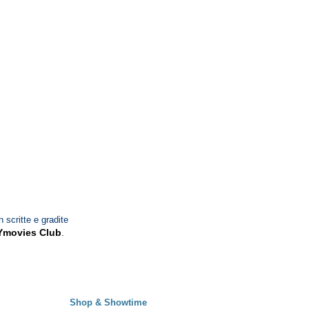
n scritte e gradite
Ymovies Club
.
Shop & Showtime