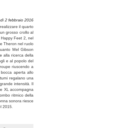
dì 2 febbraio 2016
ealizzare il quarto
un grosso crollo al
e Happy Feet 2, nel
e Theron nel ruolo
quanto Mel Gibson
 alla ricerca della
gli e al popolo del
 troupe riuscendo a
a bocca aperta allo
ostumi regalano una
grande intensità. Il
nkie XL accompagna
mbombo ritmico della
lonna sonora riesce
l 2015.