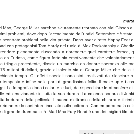
marte
a Mad Max, George Miller sarebbe sicuramente ritornato con Mel Gibson a r
simi problemi, dove dopo l'accadimento dell'undici Settembre c'è stato 
a scontrato problemi nella vita privata. Dopo aver diretto Happy Feet 
ad con protagonisti Tom Hardy nel ruolo di Max Rockatansky e Charliz
rendere pienamente riuscendo a riprendere quel carattere feroce, 
mo da Furiosa, come figura forte sia emotivamente che volontariamente
a trilogia precedente, rilascia un marchio da donare speranza alle mo
75 milioni di dollari, grazie al talento sia di George Miller che della
iesto tempo. Gli effetti speciali sono stati realizzati da rilasciare 
a tempesta e infine nelle parti di grandissima follia. Il make-up e i c
. La fotografia dona i colori e le luci, da rispecchiare le atmosfere di 
folle ed emozionante in tutta la sua durata. La colonna sonora di Ju
ta la durata della pellicola. Il suono elettronico della chitarra e il ri
o rimanere lo spettatore incollato sulla poltrona. Contemporanea la co
e di grande drammaticità. Mad Max Fury Road è uno dei migliori film de