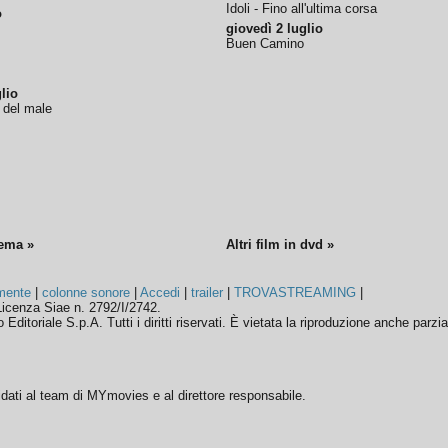
Idoli - Fino all'ultima corsa
o
giovedì 2 luglio
Buen Camino
lio
o del male
nema »
Altri film in dvd »
mente
|
colonne sonore
|
Accedi
|
trailer
|
TROVASTREAMING
|
icenza Siae n. 2792/I/2742.
ditoriale S.p.A. Tutti i diritti riservati. È vietata la riproduzione anche parzia
ffidati al team di MYmovies e al direttore responsabile.