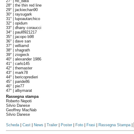
27° |
no_data
28° |
the thin red line
29° |
jackiechan90
30° |
raysugark
31° |
lupoautarchico
32° |
opidum
33° |
dhany coraucci
34° |
paul8921217
35° |
jacopo b98
36° |
dave san
37° |
williamd
38° |
shagrath
39° |
ziogieck
40° |
alexander 1986
41° |
carlo145
42° |
themaster
43° |
mark78
44° |
bericopredieri
45° |
paride86
46° |
pie77
47° |
albymarat
Rassegna stampa
Roberto Nepoti
Silvio Danese
Geoffrey MacNab
Silvio Danese
Scheda
|
Cast
|
News
|
Trailer
|
Poster
|
Foto
|
Frasi
|
Rassegna Stampa
|