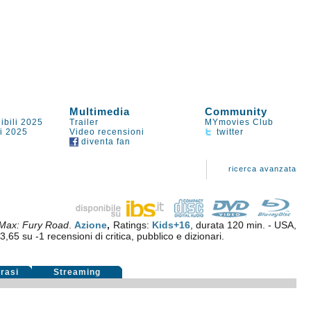
Multimedia
Community
ibili 2025
Trailer
MYmovies Club
li 2025
Video recensioni
twitter
diventa fan
ricerca avanzata
Max: Fury Road
.
Azione
,
Ratings:
Kids+16
, durata 120 min. - USA,
3,65
su
-1
recensioni di critica, pubblico e dizionari.
rasi
Streaming