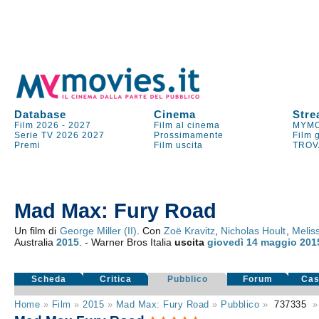
Database
Cinema
Stre
Film 2026
-
2027
Film al cinema
MYMO
Serie TV
2026
2027
Prossimamente
Film 
Premi
Film uscita
TROV
Mad Max: Fury Road
Un film di
George Miller (II)
. Con
Zoë Kravitz
,
Nicholas Hoult
,
Meliss
Australia
2015
. - Warner Bros Italia
uscita
giovedì 14
maggio 201
Scheda
Critica
Pubblico
Forum
Cas
Home
»
Film
»
2015
»
Mad Max: Fury Road
»
Pubblico
»
737335
»