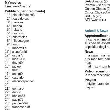
SAG Awards
(2)
MYmovies
Premio Oscar
(29
Emanuele Sacchi
Golden Globes
(2
Pubblico (per gradimento)
Critics Choice A
1° |
claudiofedele93
BAFTA
(23)
2° |
xxseldonxx
AFI Awards
(1)
3° |
parieaa
4° |
lucaba
5° |
rukahs
Articoli & News
6° |
giorpost
Approfondiment
7° |
aristoteles
la carne e il metal
8° |
filippotognoli
10 cose da aspetta
9° |
iuriv
la politica degli a
10° |
markwillis
11° |
alenefertiti
News
12° |
oscar77
in anteprima al fe
13° |
luca1968
fury road tom ha
14° |
dave69
max
15° |
jaylee
mad max 4 tom har
16° |
thief
Video recension
17° |
antix90
la video recensio
18° |
catcarlo
Playlist
19° |
eleonorapanzeri
i migliori brani d
20° |
playlist
21° |
gennaro
22° |
dandy
23° |
khaleb83
24° |
paolp78
25° |
peppe2994
26° |
francesco df