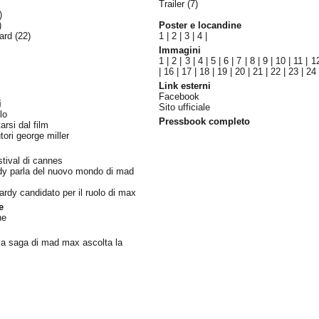
Trailer (7)
)
)
Poster e locandine
ward
(22)
1
|
2
|
3
|
4
|
Immagini
1
|
2
|
3
|
4
|
5
|
6
|
7
|
8
|
9
|
10
|
11
|
1
|
16
|
17
|
18
|
19
|
20
|
21
|
22
|
23
|
24
Link esterni
Facebook
i
Sito ufficiale
lo
Pressbook completo
rsi dal film
utori george miller
stival di cannes
rdy parla del nuovo mondo di mad
dy candidato per il ruolo di max
e
ne
ella saga di mad max ascolta la