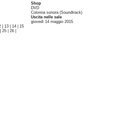
Shop
DVD
Colonna sonora (Soundtrack)
Uscita nelle sale
giovedì 14
maggio 2015
2
|
13
|
14
|
15
|
25
|
26
|