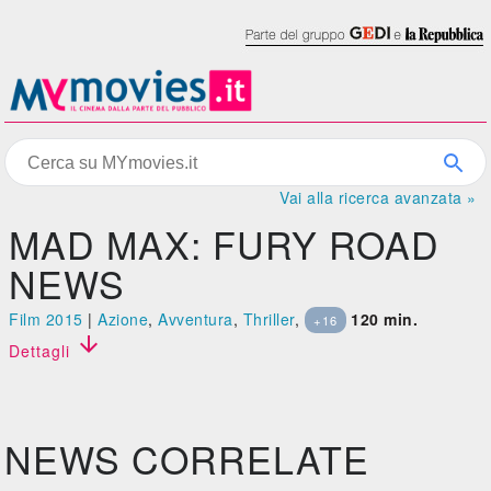
Vai alla ricerca avanzata »
MAD MAX: FURY ROAD
NEWS
Film 2015
|
Azione
,
Avventura
,
Thriller
,
120 min.
+16

Dettagli
NEWS CORRELATE