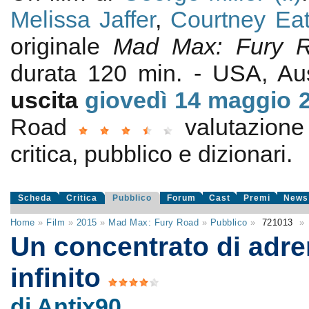
Melissa Jaffer
,
Courtney Ea
originale
Mad Max: Fury 
durata 120 min. - USA, Au
uscita
giovedì 14
maggio 
Road
valutazion
critica, pubblico e dizionari.
Scheda
Critica
Pubblico
Forum
Cast
Premi
News
Home
»
Film
»
2015
»
Mad Max: Fury Road
»
Pubblico
»
721013
»
Un concentrato di adre
infinito
di Antix90