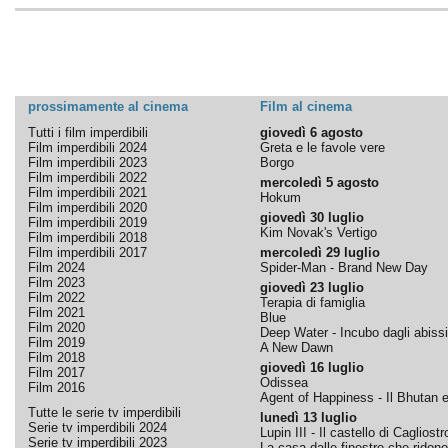
prossimamente al cinema
Film al cinema
Tutti i film imperdibili
giovedì 6 agosto
Film imperdibili 2024
Greta e le favole vere
Film imperdibili 2023
Borgo
Film imperdibili 2022
mercoledì 5 agosto
Film imperdibili 2021
Hokum
Film imperdibili 2020
giovedì 30 luglio
Film imperdibili 2019
Kim Novak's Vertigo
Film imperdibili 2018
Film imperdibili 2017
mercoledì 29 luglio
Film 2024
Spider-Man - Brand New Day
Film 2023
giovedì 23 luglio
Film 2022
Terapia di famiglia
Film 2021
Blue
Film 2020
Deep Water - Incubo dagli abissi
Film 2019
A New Dawn
Film 2018
giovedì 16 luglio
Film 2017
Odissea
Film 2016
Agent of Happiness - Il Bhutan e 
Tutte le serie tv imperdibili
lunedì 13 luglio
Serie tv imperdibili 2024
Lupin III - Il castello di Cagliostr
Serie tv imperdibili 2023
La casa dalle finestre che ridono