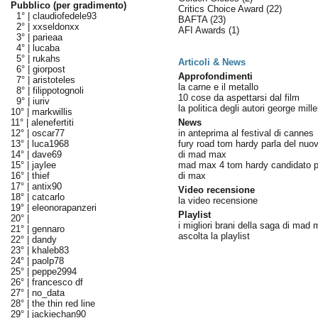
Pubblico (per gradimento)
Critics Choice Award
(22)
1° |
claudiofedele93
BAFTA
(23)
2° |
xxseldonxx
AFI Awards
(1)
3° |
parieaa
4° |
lucaba
5° |
rukahs
Articoli & News
6° |
giorpost
Approfondimenti
7° |
aristoteles
la carne e il metallo
8° |
filippotognoli
10 cose da aspettarsi dal film
9° |
iuriv
la politica degli autori george mille
10° |
markwillis
11° |
alenefertiti
News
12° |
oscar77
in anteprima al festival di cannes
13° |
luca1968
fury road tom hardy parla del nu
14° |
dave69
di mad max
15° |
jaylee
mad max 4 tom hardy candidato per
16° |
thief
di max
17° |
antix90
Video recensione
18° |
catcarlo
la video recensione
19° |
eleonorapanzeri
Playlist
20° |
i migliori brani della saga di mad
21° |
gennaro
ascolta la playlist
22° |
dandy
23° |
khaleb83
24° |
paolp78
25° |
peppe2994
26° |
francesco df
27° |
no_data
28° |
the thin red line
29° |
jackiechan90