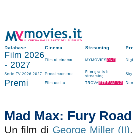
Database
Cinema
Streaming
Pr
Film 2026
Film al cinema
MYMOVIES
ONE
Digi
-
2027
Film gratis in
Serie TV
2026
2027
Prossimamente
Sky
streaming
Premi
Film uscita
TROVA
STREAMING
Dom
Mad Max: Fury Road
Un film di
George Miller (II)