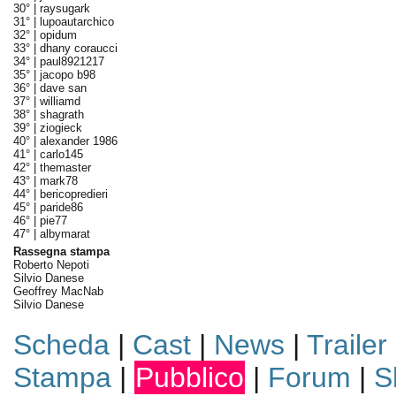
30° |
raysugark
31° |
lupoautarchico
32° |
opidum
33° |
dhany coraucci
34° |
paul8921217
35° |
jacopo b98
36° |
dave san
37° |
williamd
38° |
shagrath
39° |
ziogieck
40° |
alexander 1986
41° |
carlo145
42° |
themaster
43° |
mark78
44° |
bericopredieri
45° |
paride86
46° |
pie77
47° |
albymarat
Rassegna stampa
Roberto Nepoti
Silvio Danese
Geoffrey MacNab
Silvio Danese
Scheda
|
Cast
|
News
|
Trailer
Stampa
|
Pubblico
|
Forum
|
S