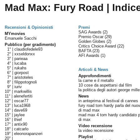
Mad Max: Fury Road | Indic
Recensioni & Opinionisti
Premi
SAG Awards
(2)
MYmovies
Premio Oscar
(29)
Emanuele Sacchi
Golden Globes
(2)
Pubblico (per gradimento)
Critics Choice Award
(22)
1° |
claudiofedele93
BAFTA
(23)
2° |
xxseldonxx
AFI Awards
(1)
3° |
parieaa
4° |
lucaba
5° |
rukahs
Articoli & News
6° |
giorpost
Approfondimenti
7° |
aristoteles
la carne e il metallo
8° |
filippotognoli
10 cose da aspettarsi dal film
9° |
iuriv
la politica degli autori george mille
10° |
markwillis
11° |
alenefertiti
News
12° |
oscar77
in anteprima al festival di cannes
13° |
luca1968
fury road tom hardy parla del nu
14° |
dave69
di mad max
15° |
jaylee
mad max 4 tom hardy candidato per
16° |
thief
di max
17° |
antix90
Video recensione
18° |
catcarlo
la video recensione
19° |
eleonorapanzeri
Playlist
20° |