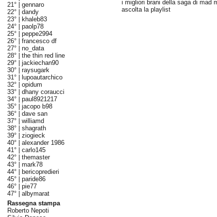
i migliori brani della saga di mad
21° |
gennaro
ascolta la playlist
22° |
dandy
23° |
khaleb83
24° |
paolp78
25° |
peppe2994
26° |
francesco df
27° |
no_data
28° |
the thin red line
29° |
jackiechan90
30° |
raysugark
31° |
lupoautarchico
32° |
opidum
33° |
dhany coraucci
34° |
paul8921217
35° |
jacopo b98
36° |
dave san
37° |
williamd
38° |
shagrath
39° |
ziogieck
40° |
alexander 1986
41° |
carlo145
42° |
themaster
43° |
mark78
44° |
bericopredieri
45° |
paride86
46° |
pie77
47° |
albymarat
Rassegna stampa
Roberto Nepoti