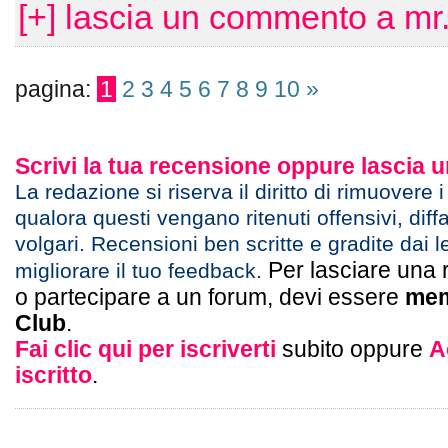
[+] lascia un commento a mr.
pagina:
1
2
3
4
5
6
7
8
9
10
»
Scrivi la tua recensione oppure lascia
La redazione si riserva il diritto di rimuovere 
qualora questi vengano ritenuti offensivi, diff
volgari. Recensioni ben scritte e gradite dai l
Per lasciare una 
migliorare il tuo feedback.
o partecipare a un forum, devi essere
mem
Club
.
Fai clic qui per iscriverti
subito oppure
A
iscritto
.