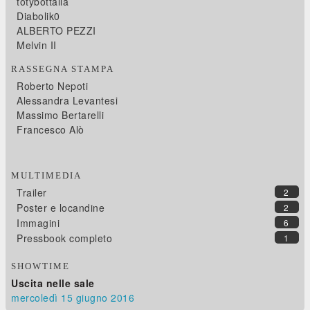
totybottalla
Diabolik0
ALBERTO PEZZI
Melvin II
RASSEGNA STAMPA
Roberto Nepoti
Alessandra Levantesi
Massimo Bertarelli
Francesco Alò
MULTIMEDIA
Trailer
2
Poster e locandine
2
Immagini
6
Pressbook completo
1
SHOWTIME
Uscita nelle sale
mercoledì 15
giugno 2016