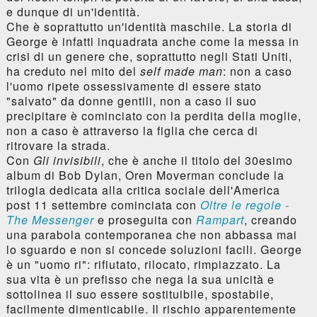
e dunque di un'identità.
Che è soprattutto un'identità maschile. La storia di
George è infatti inquadrata anche come la messa in
crisi di un genere che, soprattutto negli Stati Uniti,
ha creduto nel mito del
self made man
: non a caso
l'uomo ripete ossessivamente di essere stato
"salvato" da donne gentili, non a caso il suo
precipitare è cominciato con la perdita della moglie,
non a caso è attraverso la figlia che cerca di
ritrovare la strada.
Con
Gli invisibili
, che è anche il titolo del 30esimo
album di Bob Dylan, Oren Moverman conclude la
trilogia dedicata alla critica sociale dell'America
post 11 settembre cominciata con
Oltre le regole -
The Messenger
e proseguita con
Rampart
, creando
una parabola contemporanea che non abbassa mai
lo sguardo e non si concede soluzioni facili. George
è un "uomo ri": rifiutato, rilocato, rimpiazzato. La
sua vita è un prefisso che nega la sua unicità e
sottolinea il suo essere sostituibile, spostabile,
facilmente dimenticabile. Il rischio apparentemente