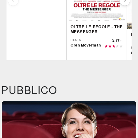
OLTRE LE REGOLE - THE
MESSENGER
RA
REGIA
3.17
/5
Oren Moverman
REG
Ore
Film&More
IBS
IBS
DVD
DVD
IBS
Feltrinelli
Felt
DVD
DVD
PUBBLICO
Feltrinelli
Fil
DVD