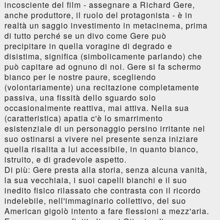
incosciente del film - assegnare a Richard Gere,
anche produttore, il ruolo del protagonista - è in
realtà un saggio investimento in metacinema, prima
di tutto perché se un divo come Gere può
precipitare in quella voragine di degrado e
disistima, significa (simbolicamente parlando) che
può capitare ad ognuno di noi. Gere si fa schermo
bianco per le nostre paure, scegliendo
(volontariamente) una recitazione completamente
passiva, una fissità dello sguardo solo
occasionalmente reattiva, mai attiva. Nella sua
(caratteristica) apatia c'è lo smarrimento
esistenziale di un personaggio persino irritante nel
suo ostinarsi a vivere nel presente senza iniziare
quella risalita a lui accessibile, in quanto bianco,
istruito, e di gradevole aspetto.
Di più: Gere presta alla storia, senza alcuna vanità,
la sua vecchiaia, i suoi capelli bianchi e il suo
inedito fisico rilassato che contrasta con il ricordo
indelebile, nell'immaginario collettivo, del suo
American gigolò intento a fare flessioni a mezz'aria.