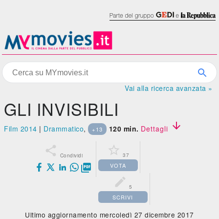
Vai alla ricerca avanzata »
GLI INVISIBILI

Film 2014
|
Drammatico
,
120 min.
Dettagli
+13


37
Condividi
VOTA


5
SCRIVI
Ultimo aggiornamento mercoledì 27 dicembre 2017