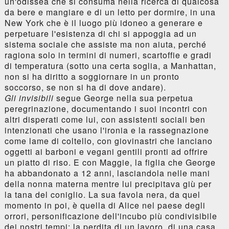
un'odissea che si consuma nella ricerca di qualcosa
da bere e mangiare e di un letto per dormire, in una
New York che è il luogo più idoneo a generare e
perpetuare l'esistenza di chi si appoggia ad un
sistema sociale che assiste ma non aiuta, perché
ragiona solo in termini di numeri, scartoffie e gradi
di temperatura (sotto una certa soglia, a Manhattan,
non si ha diritto a soggiornare in un pronto
soccorso, se non si ha di dove andare).
Gli invisibili
segue George nella sua perpetua
peregrinazione, documentando i suoi incontri con
altri disperati come lui, con assistenti sociali ben
intenzionati che usano l'ironia e la rassegnazione
come lame di coltello, con giovinastri che lanciano
oggetti ai barboni e vegani gentili pronti ad offrire
un piatto di riso. E con Maggie, la figlia che George
ha abbandonato a 12 anni, lasciandola nelle mani
della nonna materna mentre lui precipitava giù per
la tana del coniglio. La sua favola nera, da quel
momento in poi, è quella di Alice nel paese degli
orrori, personificazione dell'incubo più condivisibile
dei nostri tempi: la perdita di un lavoro, di una casa,