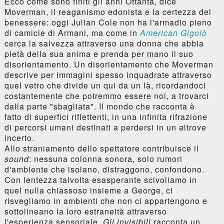
Ecco come sono finiti gli anni Ottanta, dice
Moverman, il reaganismo edonista e la certezza del
benessere: oggi Julian Cole non ha l'armadio pieno
di camicie di Armani, ma come in
American Gigolò
cerca la salvezza attraverso una donna che abbia
pietà della sua anima e prenda per mano il suo
disorientamento. Un disorientamento che Moverman
descrive per immagini spesso inquadrate attraverso
quel vetro che divide un qui da un là, ricordandoci
costantemente che potremmo essere noi, a trovarci
dalla parte "sbagliata". Il mondo che racconta è
fatto di superfici riflettenti, in una infinita rifrazione
di percorsi umani destinati a perdersi in un altrove
incerto.
Allo straniamento dello spettatore contribuisce il
sound
: nessuna colonna sonora, solo rumori
d'ambiente che isolano, distraggono, confondono.
Con lentezza talvolta esasperante scivoliamo in
quel nulla chiassoso insieme a George, ci
risvegliamo in ambienti che non ci appartengono e
sottolineano la loro estraneità attraverso
l'esperienza sensoriale.
Gli invisibili
racconta un