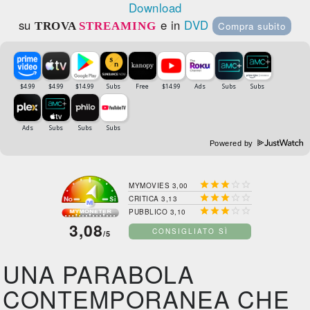
Download
su
e in
DVD
TROVA
STREAMING
Compra subito
Powered by





MYMOVIES 3,00





CRITICA 3,13





PUBBLICO 3,10
3,08
CONSIGLIATO SÌ
/5
UNA PARABOLA
CONTEMPORANEA CHE