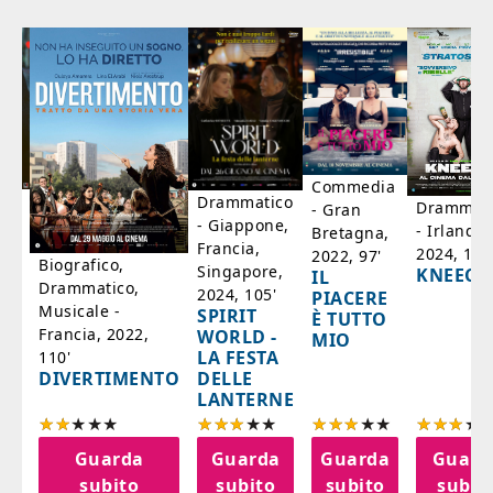
Commedia
ico
Drammatico
Drammati
- Gran
- Giappone,
- Irlanda,
Bretagna,
'
Francia,
2024, 105
2022, 97'
Biografico,
Singapore,
KNEECA
IL
Drammatico,
2024, 105'
PIACERE
Musicale -
SPIRIT
È TUTTO
Francia, 2022,
WORLD -
MIO
LA FESTA
110'
DELLE
DIVERTIMENTO
LANTERNE
a
Guarda
Guarda
Guarda
Guard
o
subito
subito
subito
subit