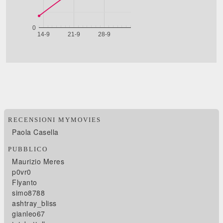
RECENSIONI MYMOVIES
Paola Casella
PUBBLICO
Maurizio Meres
p0vr0
Flyanto
simo8788
ashtray_bliss
gianleo67