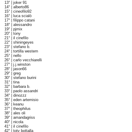
13° |
joker 91
14° |
alberto86
15° |
cineofilo92
16° |
luca scialò
17° |
filippo catani
18° |
alessandro
19° |
pjmix
20° |
tony
21° |
il cinefilo
22° |
shiningeyes
23° |
stefano b.
24° |
tortilla western
25° |
nello
26° |
carlo vecchiarelli
27° |
j.j.winston
28° |
jason66
29° |
greg
30° |
stefano burini
31° |
tina
32° |
barbara b.
33° |
paolo assandri
34° |
dinozzz
35° |
eden artemisio
36° |
keanu
37° |
theophilus
38° |
ales oli
39° |
amandagriss
40° |
nicola
41° |
il cinefilo
42° |
toty bottalla