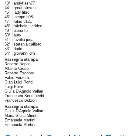
43° |
andyflash77
44° |
great steven
45° |
lady libro
46° |
jacopo b98
47° |
fabio 3121
48° |
michele il critico
49° |
pieronte
50° |
aury
51° |
luvelio jusa
52° |
stefania callisto
53° |
dodo
54° |
giovanni dm
Rassegna stampa
Roberto Nepoti
Alberto Crespi
Roberto Escobar
Fabio Ferzetti
Gian Luigi Rondi
Luigi Paini
Giulia D'Agnolo Vallan
Francesca Scorcucchi
Francesco Bolzoni
Rassegna stampa
Giulia D'Agnolo Vallan
Maria Giulia Minetti
Emanuela Martini
Emanuela Martini