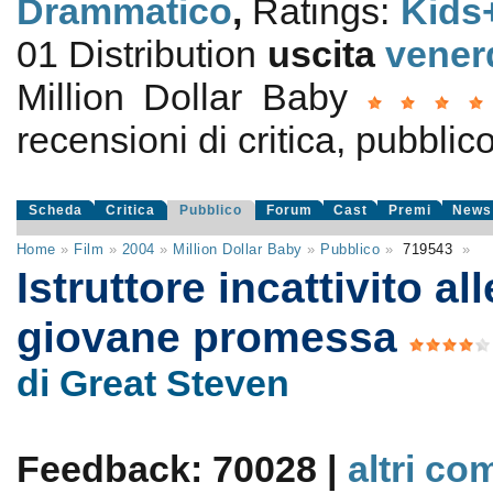
Drammatico
,
Ratings:
Kids
01 Distribution
uscita
vener
Million Dollar Baby
recensioni di critica, pubblico
Scheda
Critica
Pubblico
Forum
Cast
Premi
News
Home
»
Film
»
2004
»
Million Dollar Baby
»
Pubblico
»
719543
»
Istruttore incattivito a
giovane promessa
di Great Steven
Feedback: 70028 |
altri co