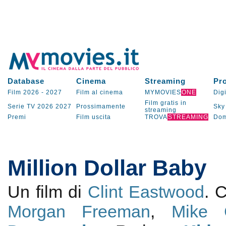
Database
Cinema
Streaming
Pr
Film 2026
-
2027
Film al cinema
MYMOVIES
ONE
Digi
Film gratis in
Serie TV
2026
2027
Prossimamente
Sky
streaming
Premi
Film uscita
TROVA
STREAMING
Dom
Million Dollar Baby
Un film di
Clint Eastwood
. 
Morgan Freeman
,
Mike C