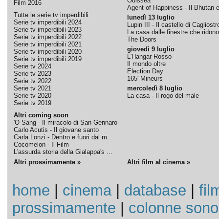
Odissea
Film 2016
Agent of Happiness - Il Bhutan e 
Tutte le serie tv imperdibili
lunedì 13 luglio
Serie tv imperdibili 2024
Lupin III - Il castello di Cagliostr
Serie tv imperdibili 2023
La casa dalle finestre che ridono
Serie tv imperdibili 2022
The Doors
Serie tv imperdibili 2021
giovedì 9 luglio
Serie tv imperdibili 2020
L'Hangar Rosso
Serie tv imperdibili 2019
Il mondo oltre
Serie tv 2024
Election Day
Serie tv 2023
165' Mineurs
Serie tv 2022
Serie tv 2021
mercoledì 8 luglio
Serie tv 2020
La casa - Il rogo del male
Serie tv 2019
Altri coming soon
'O Sang - Il miracolo di San Gennaro
Carlo Acutis - Il giovane santo
Carla Lonzi - Dentro e fuori dal m...
Cocomelon - Il Film
L'assurda storia della Gialappa's ...
Altri prossimamente »
Altri film al cinema »
home
|
cinema
|
database
|
fil
prossimamente
|
colonne sono