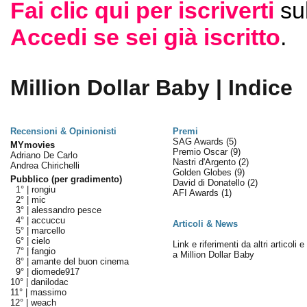
Fai clic qui per iscriverti
su
Accedi se sei già iscritto
.
Million Dollar Baby | Indice
Recensioni & Opinionisti
Premi
SAG Awards
(5)
MYmovies
Premio Oscar
(9)
Adriano De Carlo
Nastri d'Argento
(2)
Andrea Chirichelli
Golden Globes
(9)
Pubblico (per gradimento)
David di Donatello
(2)
1° |
rongiu
AFI Awards
(1)
2° |
mic
3° |
alessandro pesce
4° |
accuccu
Articoli & News
5° |
marcello
6° |
cielo
Link e riferimenti da altri articoli 
7° |
fangio
a Million Dollar Baby
8° |
amante del buon cinema
9° |
diomede917
10° |
danilodac
11° |
massimo
12° |
weach