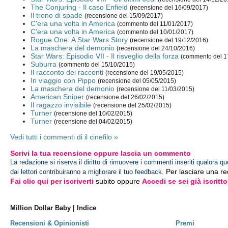
The Conjuring - Il caso Enfield
(recensione del 16/09/2017)
Il trono di spade
(recensione del 15/09/2017)
C'era una volta in America
(commento del 11/01/2017)
C'era una volta in America
(commento del 10/01/2017)
Rogue One: A Star Wars Story
(recensione del 19/12/2016)
La maschera del demonio
(recensione del 24/10/2016)
Star Wars: Episodio VII - Il risveglio della forza
(commento del 1
Suburra
(commento del 15/10/2015)
Il racconto dei racconti
(recensione del 19/05/2015)
In viaggio con Pippo
(recensione del 05/05/2015)
La maschera del demonio
(recensione del 11/03/2015)
American Sniper
(recensione del 26/02/2015)
Il ragazzo invisibile
(recensione del 25/02/2015)
Turner
(recensione del 10/02/2015)
Turner
(recensione del 04/02/2015)
Vedi tutti i commenti di il cinefilo »
Scrivi la tua recensione oppure lascia un commento
La redazione si riserva il diritto di rimuovere i commenti inseriti qualora qu
Per lasciare una r
dai lettori contribuiranno a migliorare il tuo feedback.
Fai clic qui per iscriverti
subito oppure
Accedi se sei già iscritto
Million Dollar Baby | Indice
Recensioni & Opinionisti
Premi