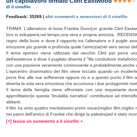
un capolavoro firmato Clint Eastwood
di il cinefilo
Feedback: 35269 |
altri commenti e recensioni di il cinefilo
TRAMA: L'allenatore di boxe Frankie Dunn(un grande Clint Eastwo
loro si svilupperà,nel tempo,una vera e propria amicizia...RECENS
regno della boxe e dove il rapporto tra l'allenatore e il pugile a
emozione più grande e profonda quale l'amicizia(nel vero senso del
Il tema sportivo viene utilizzato dal vecchio Clint per porre una
dell'esistenza e dove il pugilato diventa il "filo conduttore metafori
con una passione veramente commovente e,probabilmente,anche u
L'epicentro drammatico del film viene toccato quando un incidente
porre fine alle sue sofferenze oppure no e a questo punto il film 
diventa la sola vera emoziona che accomuna i due protagonisti rivel
Il tema della famiglia viene affrontato con una inquietante dur
approfittatori)e questa "brutalità narrativa" contribuisce ad intensi
abitanti.
Il film ha vinto quattro meritatissimi premi oscar(miglior film,migli
nei panni dell'amico di Frankie che dirige la palestra)ed è stato r
[+] lascia un commento a il cinefilo »