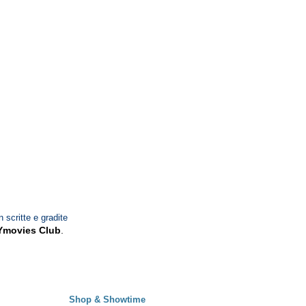
n scritte e gradite
Ymovies Club
.
Shop & Showtime