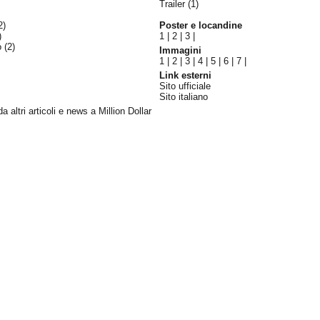
Trailer (1)
2)
Poster e locandine
)
1
|
2
|
3
|
lo
(2)
Immagini
1
|
2
|
3
|
4
|
5
|
6
|
7
|
Link esterni
Sito ufficiale
Sito italiano
da altri articoli e news a Million Dollar