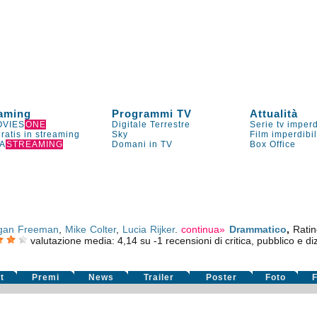
aming
Programmi TV
Attualità
VIES
ONE
Digitale Terrestre
Serie tv imperd
gratis in streaming
Sky
Film imperdibi
A
STREAMING
Domani in TV
Box Office
gan Freeman
,
Mike Colter
,
Lucia Rijker
.
continua»
Drammatico
,
Rati
valutazione media:
4,14
su
-1
recensioni di critica, pubblico e diz
t
Premi
News
Trailer
Poster
Foto
F