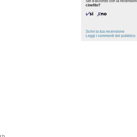
Sei d'accordo con la recension
cinefilo?
Scrivi la tua recensione
Leggi i commenti del pubblico
17)