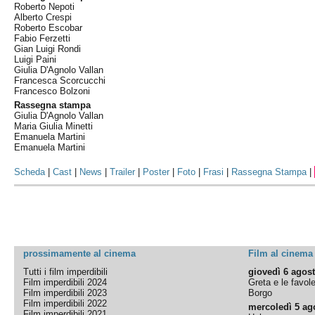
Roberto Nepoti
Alberto Crespi
Roberto Escobar
Fabio Ferzetti
Gian Luigi Rondi
Luigi Paini
Giulia D'Agnolo Vallan
Francesca Scorcucchi
Francesco Bolzoni
Rassegna stampa
Giulia D'Agnolo Vallan
Maria Giulia Minetti
Emanuela Martini
Emanuela Martini
Scheda
|
Cast
|
News
|
Trailer
|
Poster
|
Foto
|
Frasi
|
Rassegna Stampa
|
prossimamente al cinema
Film al cinema
Tutti i film imperdibili
giovedì 6 agos
Film imperdibili 2024
Greta e le favol
Film imperdibili 2023
Borgo
Film imperdibili 2022
mercoledì 5 ag
Film imperdibili 2021