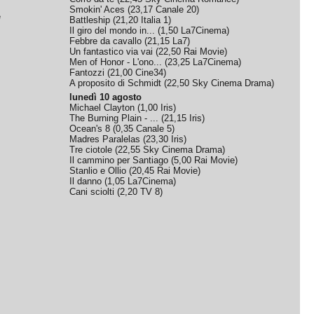
Smokin' Aces
(
23,17
Canale 20
)
e
Battleship
(
21,20
Italia 1
)
Il giro del mondo in...
(
1,50
La7Cinema
)
Febbre da cavallo
(
21,15
La7
)
Un fantastico via vai
(
22,50
Rai Movie
)
Men of Honor - L'ono...
(
23,25
La7Cinema
)
Fantozzi
(
21,00
Cine34
)
A proposito di Schmidt
(
22,50
Sky Cinema Drama
)
lunedì 10 agosto
Michael Clayton
(
1,00
Iris
)
The Burning Plain - ...
(
21,15
Iris
)
Ocean's 8
(
0,35
Canale 5
)
Madres Paralelas
(
23,30
Iris
)
Tre ciotole
(
22,55
Sky Cinema Drama
)
Il cammino per Santiago
(
5,00
Rai Movie
)
Stanlio e Ollio
(
20,45
Rai Movie
)
Il danno
(
1,05
La7Cinema
)
Cani sciolti
(
2,20
TV 8
)