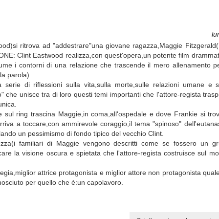
lu
od)si ritrova ad "addestrare"una giovane ragazza,Maggie Fitzgerald(
IONE: Clint Eastwood realizza,con quest'opera,un potente film drammat
ssume i contorni di una relazione che trascende il mero allenamento p
la parola).
 serie di riflessioni sulla vita,sulla morte,sulle relazioni umane e 
co" che unisce tra di loro questi temi importanti che l'attore-regista tra
nica.
 sul ring trascina Maggie,in coma,all'ospedale e dove Frankie si tro
arriva a toccare,con ammirevole coraggio,il tema "spinoso" dell'eutana
ando un pessimismo di fondo tipico del vecchio Clint.
ezza(i familiari di Maggie vengono descritti come se fossero un gr
ficare la visione oscura e spietata che l'attore-regista costruisce sul m
or regia,miglior attrice protagonista e miglior attore non protagonista q
iconosciuto per quello che è:un capolavoro.