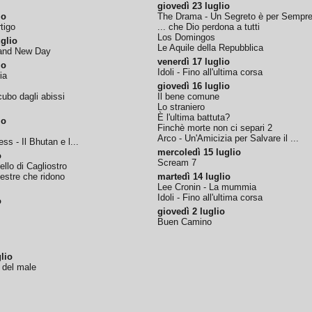
giovedì 23 luglio
io
The Drama - Un Segreto è per Sempr
tigo
... che Dio perdona a tutti
Los Domingos
glio
Le Aquile della Repubblica
rand New Day
venerdì 17 luglio
io
Idoli - Fino all'ultima corsa
ia
giovedì 16 luglio
ubo dagli abissi
Il bene comune
Lo straniero
È l'ultima battuta?
io
Finchè morte non ci separi 2
Arco - Un'Amicizia per Salvare il ...
ss - Il Bhutan e l...
mercoledì 15 luglio
o
Scream 7
tello di Cagliostro
nestre che ridono
martedì 14 luglio
Lee Cronin - La mummia
Idoli - Fino all'ultima corsa
o
giovedì 2 luglio
Buen Camino
lio
o del male