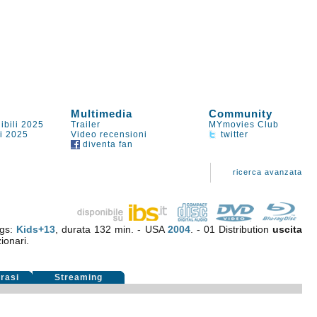
Multimedia
Community
ibili 2025
Trailer
MYmovies Club
li 2025
Video recensioni
twitter
diventa fan
ricerca avanzata
ngs:
Kids+13
, durata 132 min. - USA
2004
. - 01 Distribution
uscita
ionari.
rasi
Streaming