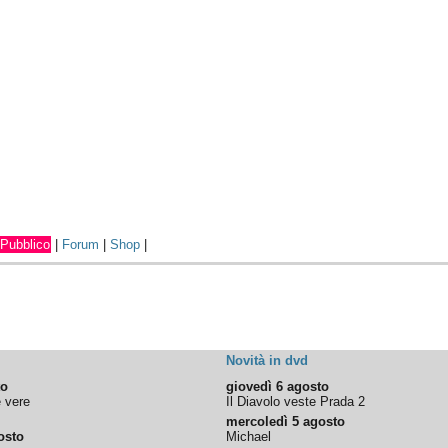
Pubblico
|
Forum
|
Shop
|
Novità in dvd
to
giovedì 6 agosto
e vere
Il Diavolo veste Prada 2
mercoledì 5 agosto
osto
Michael