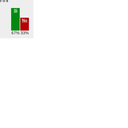
e di
il
Sì
No
67%
33%