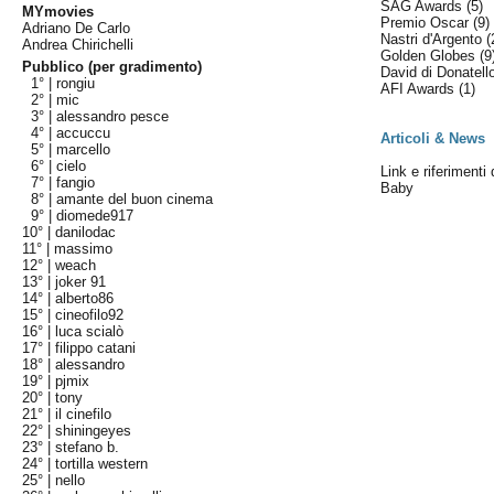
SAG Awards
(5)
MYmovies
Premio Oscar
(9)
Adriano De Carlo
Nastri d'Argento
(
Andrea Chirichelli
Golden Globes
(9
Pubblico (per gradimento)
David di Donatel
1° |
rongiu
AFI Awards
(1)
2° |
mic
3° |
alessandro pesce
4° |
accuccu
Articoli & News
5° |
marcello
6° |
cielo
Link e riferimenti 
7° |
fangio
Baby
8° |
amante del buon cinema
9° |
diomede917
10° |
danilodac
11° |
massimo
12° |
weach
13° |
joker 91
14° |
alberto86
15° |
cineofilo92
16° |
luca scialò
17° |
filippo catani
18° |
alessandro
19° |
pjmix
20° |
tony
21° |
il cinefilo
22° |
shiningeyes
23° |
stefano b.
24° |
tortilla western
25° |
nello