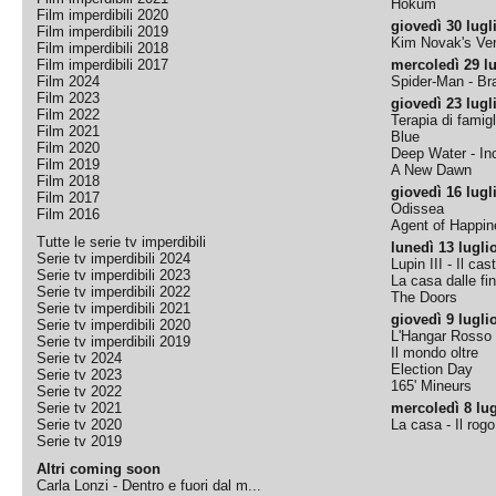
Hokum
Film imperdibili 2020
giovedì 30 lugl
Film imperdibili 2019
Kim Novak's Ver
Film imperdibili 2018
Film imperdibili 2017
mercoledì 29 lu
Film 2024
Spider-Man - B
Film 2023
giovedì 23 lugl
Film 2022
Terapia di famigl
Film 2021
Blue
Film 2020
Deep Water - Inc
Film 2019
A New Dawn
Film 2018
giovedì 16 lugl
Film 2017
Odissea
Film 2016
Agent of Happine
Tutte le serie tv imperdibili
lunedì 13 lugli
Serie tv imperdibili 2024
Lupin III - Il cas
Serie tv imperdibili 2023
La casa dalle fi
Serie tv imperdibili 2022
The Doors
Serie tv imperdibili 2021
giovedì 9 lugli
Serie tv imperdibili 2020
L'Hangar Rosso
Serie tv imperdibili 2019
Il mondo oltre
Serie tv 2024
Election Day
Serie tv 2023
165' Mineurs
Serie tv 2022
Serie tv 2021
mercoledì 8 lug
Serie tv 2020
La casa - Il rog
Serie tv 2019
Altri coming soon
Carla Lonzi - Dentro e fuori dal m...