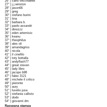
26° |
carlo vecchiarelli
27° |
j.j.winston
28° |
jason66
29° |
greg
30° |
stefano burini
31° |
tina
32° |
barbara b.
33° |
paolo assandri
34° |
dinozzz
35° |
eden artemisio
36° |
keanu
37° |
theophilus
38° |
ales oli
39° |
amandagriss
40° |
nicola
41° |
il cinefilo
42° |
toty bottalla
43° |
andyflash77
44° |
great steven
45° |
lady libro
46° |
jacopo b98
47° |
fabio 3121
48° |
michele il critico
49° |
pieronte
50° |
aury
51° |
luvelio jusa
52° |
stefania callisto
53° |
dodo
54° |
giovanni dm
Rassegna stampa