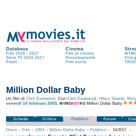
Database
Cinema
Stre
Film 2026
-
2027
Film al cinema
MYMO
Serie TV
2026
2027
Prossimamente
Film 
Premi
Film uscita
TROV
Million Dollar Baby
Un film di
Clint Eastwood
. Con
Clint Eastwood
,
Hilary Swank
,
Mor
venerdì 18
febbraio 2005
.
Million Dollar Baby
MYMO
NE
T
RO
Scheda
Critica
Pubblico
Forum
Cas
Home
»
Film
»
2004
»
Million Dollar Baby
»
Pubblico
»
543557
»