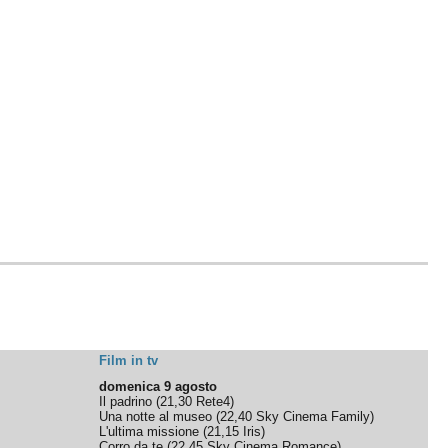
Film in tv
domenica 9 agosto
Il padrino
(
21,30
Rete4
)
Una notte al museo
(
22,40
Sky Cinema Family
)
L'ultima missione
(
21,15
Iris
)
Corro da te
(
22,45
Sky Cinema Romance
)