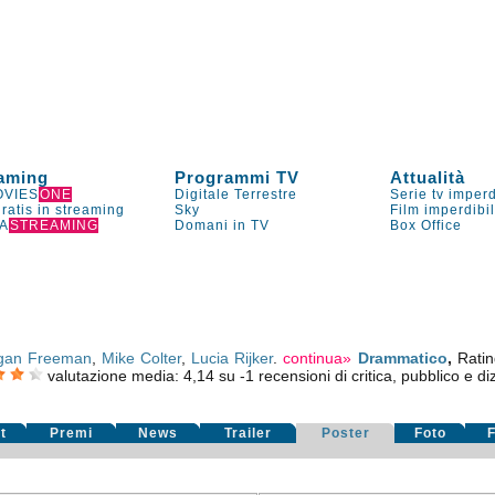
aming
Programmi TV
Attualità
VIES
ONE
Digitale Terrestre
Serie tv imperd
gratis in streaming
Sky
Film imperdibi
A
STREAMING
Domani in TV
Box Office
gan Freeman
,
Mike Colter
,
Lucia Rijker
.
continua»
Drammatico
,
Rati
valutazione media:
4,14
su
-1
recensioni di critica, pubblico e diz
t
Premi
News
Trailer
Poster
Foto
F