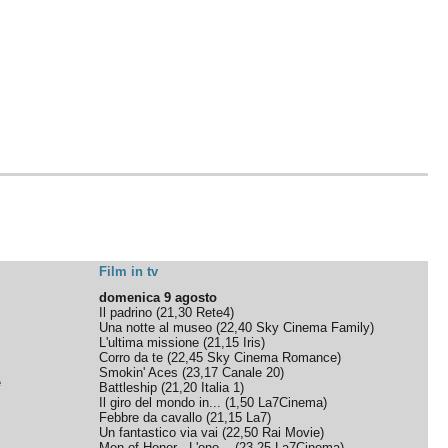
Film in tv
domenica 9 agosto
Il padrino
(
21,30
Rete4
)
Una notte al museo
(
22,40
Sky Cinema Family
)
L'ultima missione
(
21,15
Iris
)
Corro da te
(
22,45
Sky Cinema Romance
)
Smokin' Aces
(
23,17
Canale 20
)
e
Battleship
(
21,20
Italia 1
)
Il giro del mondo in...
(
1,50
La7Cinema
)
Febbre da cavallo
(
21,15
La7
)
Un fantastico via vai
(
22,50
Rai Movie
)
Men of Honor - L'ono...
(
23,25
La7Cinema
)