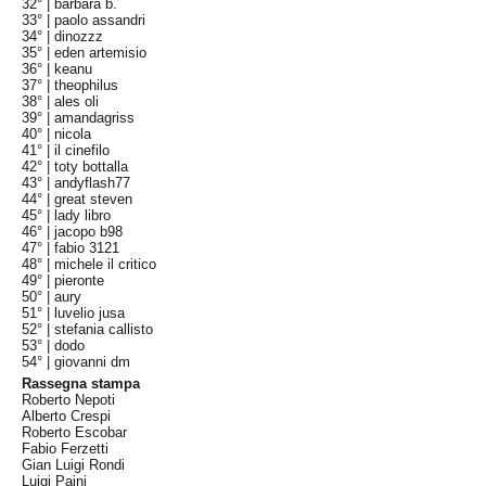
32° |
barbara b.
33° |
paolo assandri
34° |
dinozzz
35° |
eden artemisio
36° |
keanu
37° |
theophilus
38° |
ales oli
39° |
amandagriss
40° |
nicola
41° |
il cinefilo
42° |
toty bottalla
43° |
andyflash77
44° |
great steven
45° |
lady libro
46° |
jacopo b98
47° |
fabio 3121
48° |
michele il critico
49° |
pieronte
50° |
aury
51° |
luvelio jusa
52° |
stefania callisto
53° |
dodo
54° |
giovanni dm
Rassegna stampa
Roberto Nepoti
Alberto Crespi
Roberto Escobar
Fabio Ferzetti
Gian Luigi Rondi
Luigi Paini