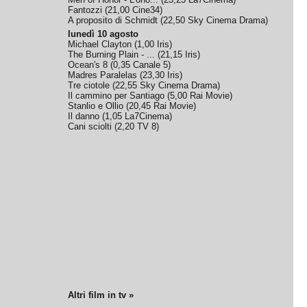
Fantozzi
(
21,00
Cine34
)
A proposito di Schmidt
(
22,50
Sky Cinema Drama
)
lunedì 10 agosto
Michael Clayton
(
1,00
Iris
)
The Burning Plain - ...
(
21,15
Iris
)
Ocean's 8
(
0,35
Canale 5
)
Madres Paralelas
(
23,30
Iris
)
Tre ciotole
(
22,55
Sky Cinema Drama
)
Il cammino per Santiago
(
5,00
Rai Movie
)
Stanlio e Ollio
(
20,45
Rai Movie
)
Il danno
(
1,05
La7Cinema
)
Cani sciolti
(
2,20
TV 8
)
Altri film in tv »