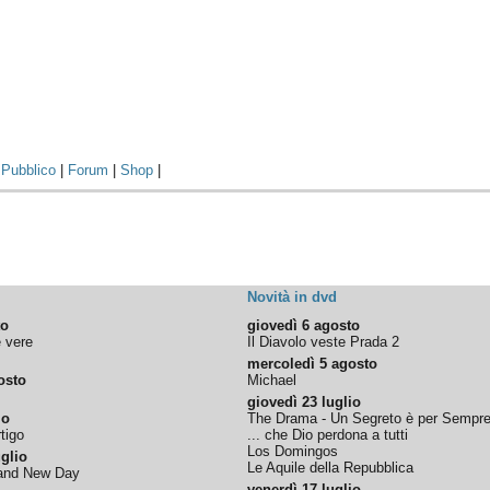
|
Pubblico
|
Forum
|
Shop
|
Novità in dvd
to
giovedì 6 agosto
e vere
Il Diavolo veste Prada 2
mercoledì 5 agosto
osto
Michael
giovedì 23 luglio
io
The Drama - Un Segreto è per Sempr
tigo
... che Dio perdona a tutti
Los Domingos
glio
Le Aquile della Repubblica
rand New Day
venerdì 17 luglio