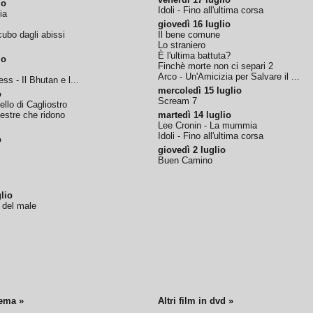
io
Idoli - Fino all'ultima corsa
ia
giovedì 16 luglio
ubo dagli abissi
Il bene comune
Lo straniero
È l'ultima battuta?
io
Finchè morte non ci separi 2
Arco - Un'Amicizia per Salvare il ...
ss - Il Bhutan e l...
mercoledì 15 luglio
o
Scream 7
tello di Cagliostro
nestre che ridono
martedì 14 luglio
Lee Cronin - La mummia
Idoli - Fino all'ultima corsa
o
giovedì 2 luglio
Buen Camino
lio
o del male
nema »
Altri film in dvd »