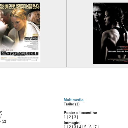
Multimedia
Trailer (1)
2)
Poster e locandine
)
1
|
2
|
3
|
lo
(2)
Immagini
1
|
2
|
3
|
4
|
5
|
6
|
7
|