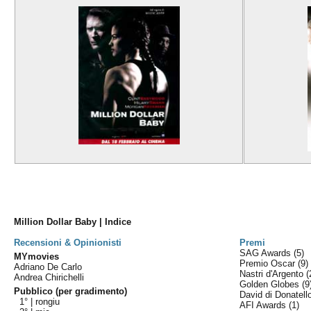
Million Dollar Baby | Indice
Recensioni & Opinionisti
Premi
SAG Awards
(5)
MYmovies
Premio Oscar
(9)
Adriano De Carlo
Nastri d'Argento
(
Andrea Chirichelli
Golden Globes
(9
Pubblico (per gradimento)
David di Donatel
1° |
rongiu
AFI Awards
(1)