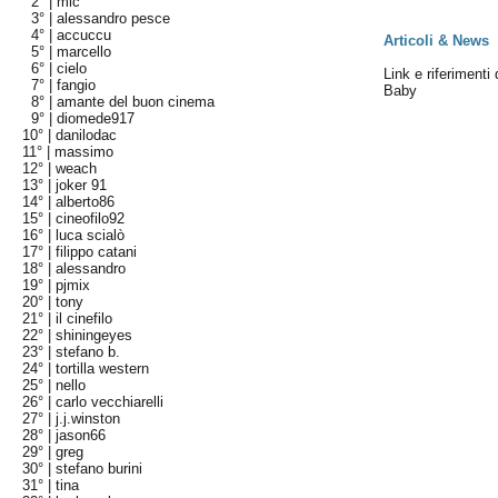
2° |
mic
3° |
alessandro pesce
4° |
accuccu
Articoli & News
5° |
marcello
6° |
cielo
Link e riferimenti 
7° |
fangio
Baby
8° |
amante del buon cinema
9° |
diomede917
10° |
danilodac
11° |
massimo
12° |
weach
13° |
joker 91
14° |
alberto86
15° |
cineofilo92
16° |
luca scialò
17° |
filippo catani
18° |
alessandro
19° |
pjmix
20° |
tony
21° |
il cinefilo
22° |
shiningeyes
23° |
stefano b.
24° |
tortilla western
25° |
nello
26° |
carlo vecchiarelli
27° |
j.j.winston
28° |
jason66
29° |
greg
30° |
stefano burini
31° |
tina