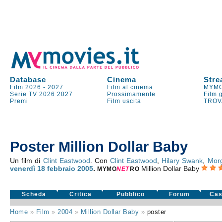
Database
Cinema
Stre
Film 2026
-
2027
Film al cinema
MYMO
Serie TV
2026
2027
Prossimamente
Film 
Premi
Film uscita
TROV
Poster Million Dollar Baby
Un film di
Clint Eastwood
. Con
Clint Eastwood
,
Hilary Swank
,
Mor
venerdì 18
febbraio 2005
.
Million Dollar Baby
MYMO
NE
T
RO
Scheda
Critica
Pubblico
Forum
Cas
Home
»
Film
»
2004
»
Million Dollar Baby
»
poster