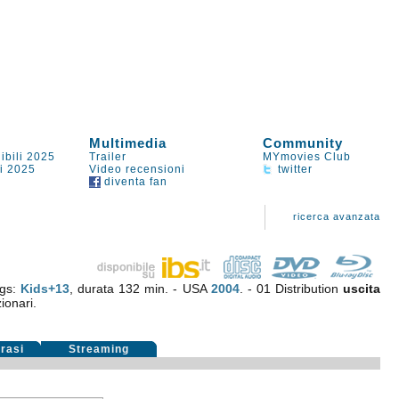
Multimedia
Community
ibili 2025
Trailer
MYmovies Club
li 2025
Video recensioni
twitter
diventa fan
ricerca avanzata
ngs:
Kids+13
, durata 132 min. - USA
2004
. - 01 Distribution
uscita
ionari.
rasi
Streaming