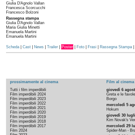
Giulia D'Agnolo Vallan
Francesca Scorcucchi
Francesco Bolzoni
Rassegna stampa
Giulia D'Agnolo Vallan
Maria Giulia Minetti
Emanuela Martini
Emanuela Martini
Scheda
|
Cast
|
News
|
Trailer
|
Poster
|
Foto
|
Frasi
|
Rassegna Stampa
prossimamente al cinema
Film al cinema
Tutti i film imperdibili
giovedì 6 agos
Film imperdibili 2024
Greta e le favol
Film imperdibili 2023
Borgo
Film imperdibili 2022
mercoledì 5 ag
Film imperdibili 2021
Hokum
Film imperdibili 2020
giovedì 30 lugl
Film imperdibili 2019
Kim Novak's Ver
Film imperdibili 2018
Film imperdibili 2017
mercoledì 29 lu
Film 2024
Spider-Man - B
Film 2023