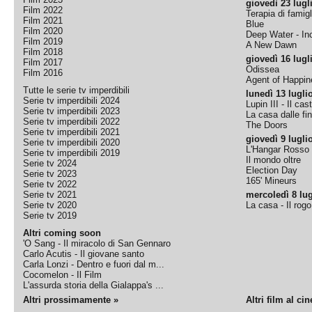
giovedì 23 lugl
Film 2022
Terapia di famigl
Film 2021
Blue
Film 2020
Deep Water - Inc
Film 2019
A New Dawn
Film 2018
giovedì 16 lugl
Film 2017
Odissea
Film 2016
Agent of Happine
Tutte le serie tv imperdibili
lunedì 13 lugli
Serie tv imperdibili 2024
Lupin III - Il cas
Serie tv imperdibili 2023
La casa dalle fi
Serie tv imperdibili 2022
The Doors
Serie tv imperdibili 2021
giovedì 9 lugli
Serie tv imperdibili 2020
L'Hangar Rosso
Serie tv imperdibili 2019
Il mondo oltre
Serie tv 2024
Election Day
Serie tv 2023
165' Mineurs
Serie tv 2022
Serie tv 2021
mercoledì 8 lug
Serie tv 2020
La casa - Il rog
Serie tv 2019
Altri coming soon
'O Sang - Il miracolo di San Gennaro
Carlo Acutis - Il giovane santo
Carla Lonzi - Dentro e fuori dal m...
Cocomelon - Il Film
L'assurda storia della Gialappa's ...
Altri prossimamente »
Altri film al ci