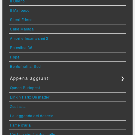
Il Cileno
Il Malloppo
Silent Friend
Calle Malaga
Amori e Incantesimi 2
Palestina 36
Hope
Bentornati al Sud
Appena aggiunti
❯
Queen Budapest
Linkin Park: Unshatter
Zustissia
La leggenda del deserto
Fame d'aria
L'estate che finì due volte