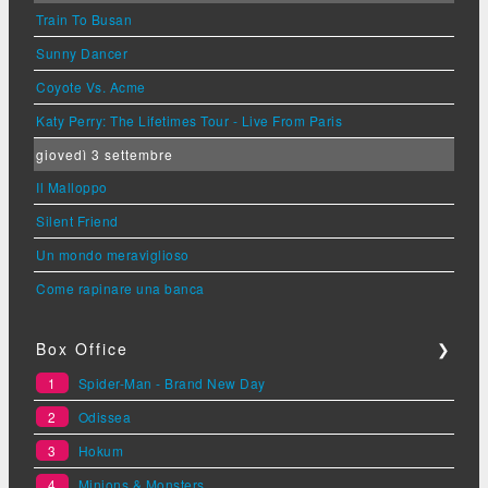
Train To Busan
Sunny Dancer
Coyote Vs. Acme
Katy Perry: The Lifetimes Tour - Live From Paris
giovedì 3 settembre
Il Malloppo
Silent Friend
Un mondo meraviglioso
Come rapinare una banca
Box Office
❯
1
Spider-Man - Brand New Day
2
Odissea
3
Hokum
4
Minions & Monsters