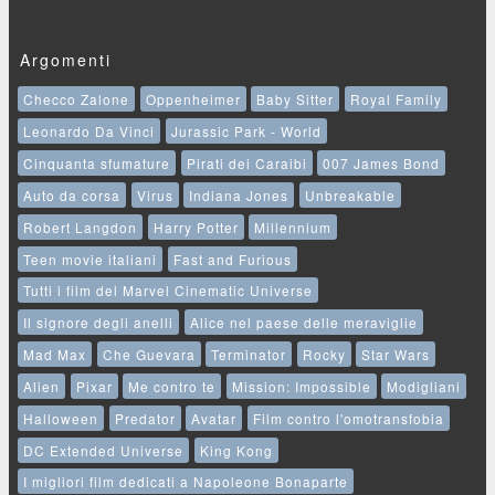
Argomenti
Checco Zalone
Oppenheimer
Baby Sitter
Royal Family
Leonardo Da Vinci
Jurassic Park - World
Cinquanta sfumature
Pirati dei Caraibi
007 James Bond
Auto da corsa
Virus
Indiana Jones
Unbreakable
Robert Langdon
Harry Potter
Millennium
Teen movie italiani
Fast and Furious
Tutti i film del Marvel Cinematic Universe
Il signore degli anelli
Alice nel paese delle meraviglie
Mad Max
Che Guevara
Terminator
Rocky
Star Wars
Alien
Pixar
Me contro te
Mission: Impossible
Modigliani
Halloween
Predator
Avatar
Film contro l'omotransfobia
DC Extended Universe
King Kong
I migliori film dedicati a Napoleone Bonaparte