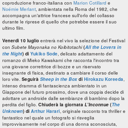
coproduzione franco-italiana con
Marion Cotillard
e
Noémie Merlant
, ambientata nella Roma del 1982, che
accompagna un'attrice francese sull'orlo del collasso
durante le riprese di quello che potrebbe essere il suo
ultimo film.
entrerà nel vivo la selezione del Festival
Venerdì 10 luglio
con
Subete Mayonaka no Koibitotachi
(
All the Lovers in
, delicato adattamento del
the Night
) di
Yukiko Sode
romanzo di Mieko Kawakami che racconta l'incontro tra
una giovane correttrice di bozze e un riservato
insegnante di fisica, destinato a cambiare il corso delle
loro vite.
,
Seguirà
Sheep in the Box
di
Hirokazu Koreeda
intenso dramma di fantascienza ambientato in un
Giappone del futuro prossimo, dove una coppia decide di
adottare un androide dalle sembianze di bambino dopo la
perdita del figlio.
Chiuderà la giornata
L'Inconnue
(
The
, originale racconto tra thriller e
Unknown
) di
Arthur Harari
fantastico nel quale un fotografo si risveglia
improvvisamente nel corpo di una donna sconosciuta,