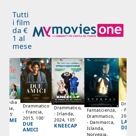
Tutti
i film
da €
1 al
mese
mmedia
Dramm
Drammatico
Drammatico,
Francia,
- Franc
Fantascienza,
- Francia,
- Irlanda,
17, 95'
2024, 
Drammatico,
2015, 100'
2024, 105'
ADAME
LA SC
- Danimarca,
DUE
KNEECAP
YDE
DI JO
Islanda,
AMICI
Norvegia,