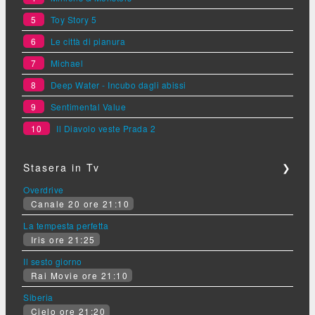
5
Toy Story 5
6
Le città di pianura
7
Michael
8
Deep Water - Incubo dagli abissi
9
Sentimental Value
10
Il Diavolo veste Prada 2
Stasera in Tv
❯
Overdrive
Canale 20 ore 21:10
La tempesta perfetta
Iris ore 21:25
Il sesto giorno
Rai Movie ore 21:10
Siberia
Cielo ore 21:20