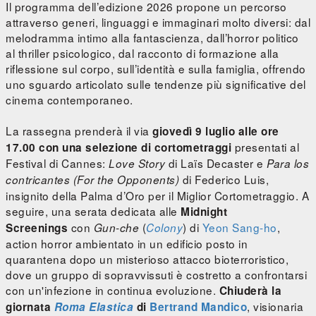
Il programma dell’edizione 2026 propone un percorso
attraverso generi, linguaggi e immaginari molto diversi: dal
melodramma intimo alla fantascienza, dall’horror politico
al thriller psicologico, dal racconto di formazione alla
riflessione sul corpo, sull’identità e sulla famiglia, offrendo
uno sguardo articolato sulle tendenze più significative del
cinema contemporaneo.
La rassegna prenderà il via
giovedì 9 luglio alle ore
presentati al
17.00 con una selezione di cortometraggi
Festival di Cannes:
di Laïs Decaster e
Love Story
Para los
di Federico Luis,
contricantes (For the Opponents)
insignito della Palma d’Oro per il Miglior Cortometraggio. A
seguire, una serata dedicata alle
Midnight
con
(
) di
Yeon Sang-ho
,
Screenings
Gun-che
Colony
action horror ambientato in un edificio posto in
quarantena dopo un misterioso attacco bioterroristico,
dove un gruppo di sopravvissuti è costretto a confrontarsi
con un'infezione in continua evoluzione.
Chiuderà la
, visionaria
giornata
Roma Elastica
di
Bertrand Mandico