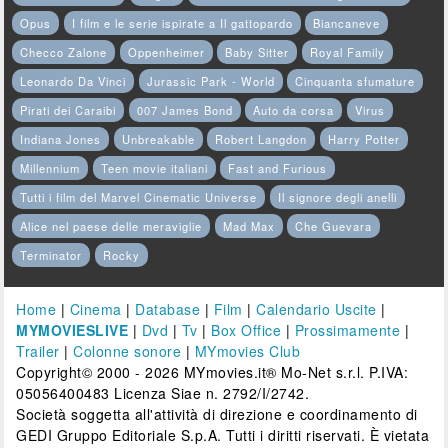
Opus
I film e le serie ispirate a Il gattopardo
Biancaneve
Checco Zalone
Oppenheimer
Baby Sitter
Royal Family
Leonardo Da Vinci
Jurassic Park - World
Cinquanta sfumature
Pirati dei Caraibi
007 James Bond
Auto da corsa
Virus
Indiana Jones
Unbreakable
Robert Langdon
Harry Potter
Millennium
Teen movie italiani
Fast and Furious
Tutti i film del Marvel Cinematic Universe
Il signore degli anelli
Alice nel paese delle meraviglie
Mad Max
Che Guevara
Terminator
Rocky
Home
|
Cinema
|
Database
|
Film
|
Calendario Uscite
|
MYMOVIESLIVE
|
Dvd
|
Tv
|
Box Office
|
Prossimamente
|
Trailer
|
Colonne sonore
|
MYmovies Club
Copyright© 2000 - 2026 MYmovies.it® Mo-Net s.r.l. P.IVA:
05056400483 Licenza Siae n. 2792/I/2742.
Società soggetta all'attività di direzione e coordinamento di
GEDI Gruppo Editoriale S.p.A. Tutti i diritti riservati. È vietata