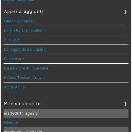
Appena aggiunti
❯
Queen Budapest
Linkin Park: Unshatter
Zustissia
La leggenda del deserto
Fame d'aria
L'estate che finì due volte
Il Caso Thomas Crown
Atcha Atcha
Prossimamente
❯
martedì 11 agosto
Nimrods
mercoledì 12 agosto