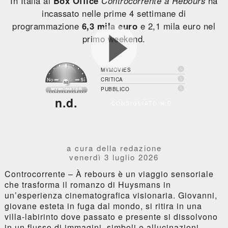
In Italia al
Box Office
Controcorrente a Rebours
ha
incassato nelle prime 4 settimane di
programmazione
6,3 mila euro
e 2,1 mila euro nel
primo weekend.

MYMOVIES

CRITICA

PUBBLICO
n.d.
CONSIGLIATO N.D.
a cura della redazione
venerdì 3 luglio 2026
Controcorrente – À rebours è un viaggio sensoriale
che trasforma il romanzo di Huysmans in
un’esperienza cinematografica visionaria. Giovanni,
giovane esteta in fuga dal mondo, si ritira in una
villa-labirinto dove passato e presente si dissolvono
in un flusso di immagini, simboli e allucinazioni.