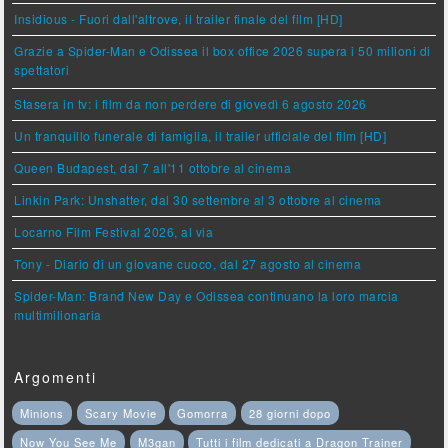
Insidious - Fuori dall'altrove, il trailer finale del film [HD]
Grazie a Spider-Man e Odissea il box office 2026 supera i 50 milioni di
spettatori
Stasera in tv: i film da non perdere di giovedì 6 agosto 2026
Un tranquillo funerale di famiglia, il trailer ufficiale del film [HD]
Queen Budapest, dal 7 all'11 ottobre al cinema
Linkin Park: Unshatter, dal 30 settembre al 3 ottobre al cinema
Locarno Film Festival 2026, al via
Tony - Diario di un giovane cuoco, dal 27 agosto al cinema
Spider-Man: Brand New Day e Odissea continuano la loro marcia
multimilionaria
Argomenti
Minions
Scary Movie
Gomorra
28 giorni dopo
Now You See Me
M3gan
Tutti i film dedicati a Dragon Trainer