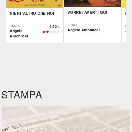
VORREI AVERTI QUI
NIENT'ALTRO CHE NOI
IM
REGIA
REGIA
1.92
REG
/5
Angelo Antonucci
Angelo
Ang
Antonucci
CG | tv
IBS
CG |
DVD
DVD
IBS
Feltrinelli
IBS
DVD
DVD
Feltrinelli
Felt
DVD
STAMPA