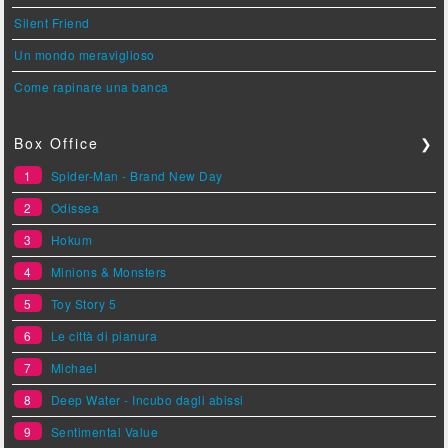
Silent Friend
Un mondo meraviglioso
Come rapinare una banca
Box Office
❯
1
Spider-Man - Brand New Day
2
Odissea
3
Hokum
4
Minions & Monsters
5
Toy Story 5
6
Le città di pianura
7
Michael
8
Deep Water - Incubo dagli abissi
9
Sentimental Value