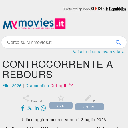
Vai alla ricerca avanzata »
CONTROCORRENTE A
REBOURS

Film 2026
|
Drammatico
Dettagli



2
Condividi
VOTA
SCRIVI
Ultimo aggiornamento venerdì 3 luglio 2026