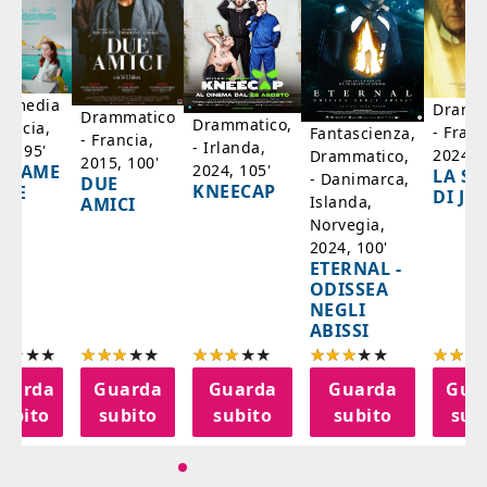
mmedia
Dramm
Drammatico
Drammatico,
rancia,
- Franc
Fantascienza,
- Francia,
- Irlanda,
17, 95'
2024, 7
Drammatico,
2015, 100'
2024, 105'
ADAME
LA SC
- Danimarca,
DUE
KNEECAP
YDE
DI JO
Islanda,
AMICI
Norvegia,
2024, 100'
ETERNAL -
ODISSEA
NEGLI
ABISSI
uarda
Guarda
Guarda
Guarda
Gua
subito
subito
subito
subito
sub