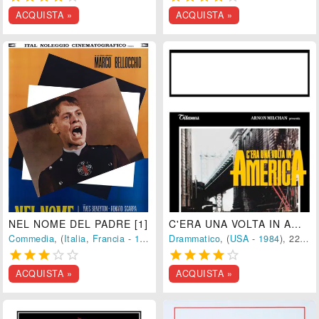
ACQUISTA »
ACQUISTA »
NEL NOME DEL PADRE [1]
C'ERA UNA VOLTA IN AMERICA
Commedia
, (
Italia
,
Francia
-
1972
), 109 min.
Drammatico
, (
USA
-
1984
), 227 min.










ACQUISTA »
ACQUISTA »