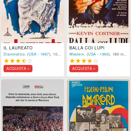
IL LAUREATO
BALLA COI LUPI
Drammatico
, (
USA
-
1967
), 105 min.
Western
, (
USA
-
1990
), 180 min.










ACQUISTA »
ACQUISTA »