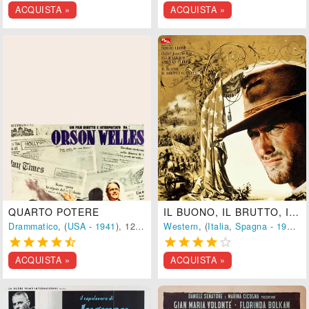
ACQUISTA »
ACQUISTA »
QUARTO POTERE
IL BUONO, IL BRUTTO, IL CATTIVO
Drammatico
, (
USA
-
1941
), 120 min.
Western
, (
Italia
,
Spagna
-
1966
),










ACQUISTA »
ACQUISTA »