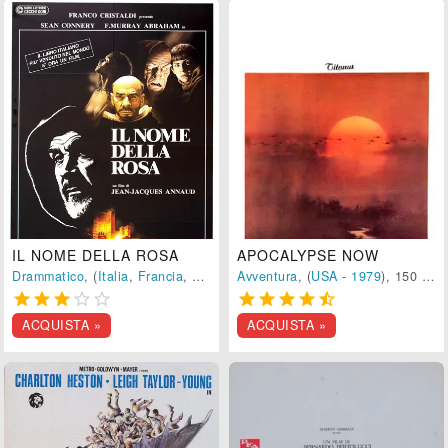
IL NOME DELLA ROSA
APOCALYPSE NOW
Drammatico
, (
Italia
,
Francia
,
Germania
Avventura
-
1986
), 131 min.
, (
USA
-
1979
), 150 min.










ACQUISTA »
ACQUISTA »