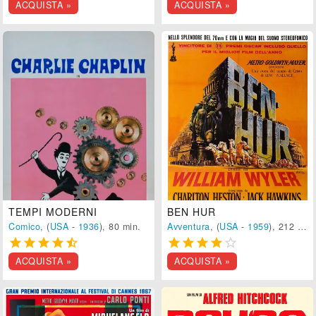
ACQUISTA »
ACQUISTA »
TEMPI MODERNI
BEN HUR
Comico
, (
USA
-
1936
), 80 min.
Avventura
, (
USA
-
1959
), 212 min.










ACQUISTA »
ACQUISTA »