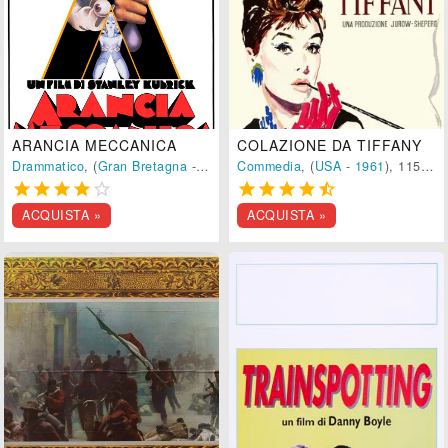
ARANCIA MECCANICA
COLAZIONE DA TIFFANY
Drammatico
, (
Gran Bretagna
-
1971
), 137 min.
Commedia
, (
USA
-
1961
), 115 min.










ACQUISTA »
ACQUISTA »