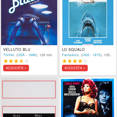
VELLUTO BLU
LO SQUALO
Thriller
, (
USA
-
1986
), 120 min.
Fantastico
, (
USA
-
1975
), 125 min.










ACQUISTA »
ACQUISTA »