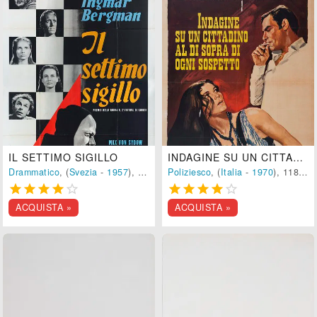
IL SETTIMO SIGILLO
INDAGINE SU UN CITTADINO AL DI SOPRA DI OGNI SOSPETTO
Drammatico
, (
Svezia
-
1957
), 95 min.
Poliziesco
, (
Italia
-
1970
), 118 min.










ACQUISTA »
ACQUISTA »