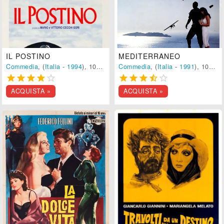
IL POSTINO
MEDITERRANEO
Commedia
, (
Italia
-
1994
), 101 min.
Commedia
, (
Italia
-
1991
), 100 min.










ACQUISTA »
ACQUISTA »