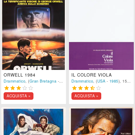
ORWELL 1984
IL COLORE VIOLA
Drammatico
, (
Gran Bretagna
-
1984
), 110 min.
Drammatico
, (
USA
-
1985
), 152 min.










ACQUISTA »
ACQUISTA »