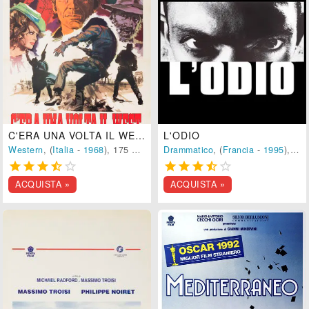
C'ERA UNA VOLTA IL WEST
L'ODIO
Western
, (
Italia
-
1968
), 175 min.
Drammatico
, (
Francia
-
1995
), 95 min.










ACQUISTA »
ACQUISTA »