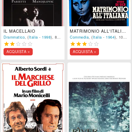
IL MACELLAIO
MATRIMONIO ALL'ITALIANA
Drammatico
, (
Italia
-
1998
), 89 min.
Commedia
, (
Italia
-
1964
), 104 min.










ACQUISTA »
ACQUISTA »