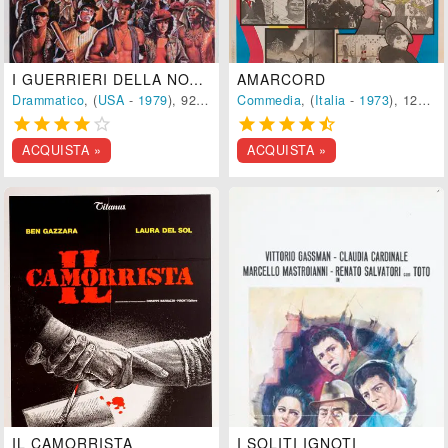
I GUERRIERI DELLA NOTTE
AMARCORD
Drammatico
, (
USA
-
1979
), 92 min.
Commedia
, (
Italia
-
1973
), 127 min.










ACQUISTA »
ACQUISTA »
IL CAMORRISTA
I SOLITI IGNOTI