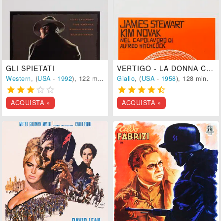
GLI SPIETATI
VERTIGO - LA DONNA CHE VISSE DUE VOLTE
Western
, (
USA
-
1992
), 122 min.
Giallo
, (
USA
-
1958
), 128 min.










ACQUISTA »
ACQUISTA »