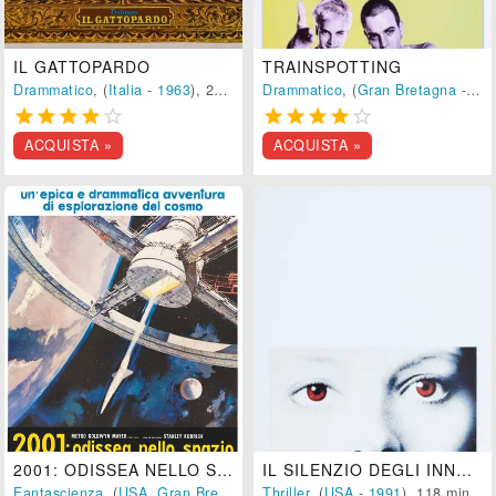
IL GATTOPARDO
TRAINSPOTTING
Drammatico
, (
Italia
-
1963
), 205 min.
Drammatico
, (
Gran Bretagna
-
199










ACQUISTA »
ACQUISTA »
2001: ODISSEA NELLO SPAZIO
IL SILENZIO DEGLI INNOCENTI
Fantascienza
, (
USA
,
Gran Bretagna
-
Thriller
1968
), 140 min.
, (
USA
-
1991
), 118 min.