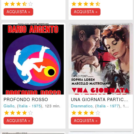










ACQUISTA »
ACQUISTA »
PROFONDO ROSSO
UNA GIORNATA PARTICOLARE
Giallo
, (
Italia
-
1975
), 123 min.
Drammatico
, (
Italia
-
1977
), 105 min.










ACQUISTA »
ACQUISTA »