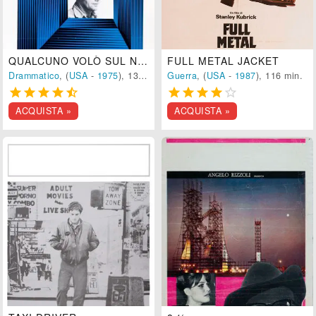
QUALCUNO VOLÒ SUL NIDO DEL CUCULO
FULL METAL JACKET
Drammatico
, (
USA
-
1975
), 133 min.
Guerra
, (
USA
-
1987
), 116 min.










ACQUISTA »
ACQUISTA »