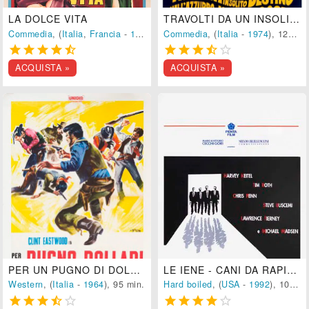
LA DOLCE VITA
TRAVOLTI DA UN INSOLITO DESTINO NELL'AZZURRO MARE D'AGOSTO
Commedia
, (
Italia
,
Francia
-
1960
), 173 min.
Commedia
, (
Italia
-
1974
), 125 min.










ACQUISTA »
ACQUISTA »
PER UN PUGNO DI DOLLARI
LE IENE - CANI DA RAPINA
Western
, (
Italia
-
1964
), 95 min.
Hard boiled
, (
USA
-
1992
), 105 min.









