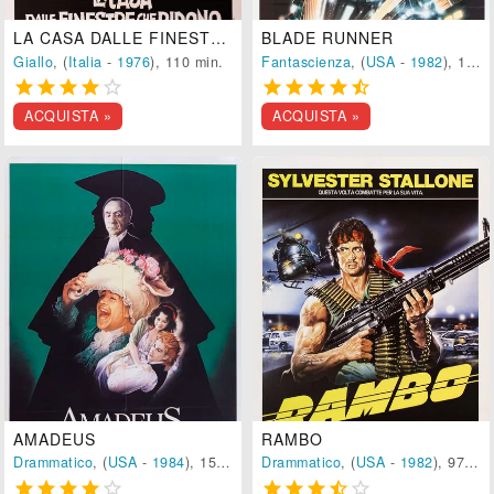
LA CASA DALLE FINESTRE CHE RIDONO
BLADE RUNNER
Giallo
, (
Italia
-
1976
), 110 min.
Fantascienza
, (
USA
-
1982
), 117 min.










ACQUISTA »
ACQUISTA »
AMADEUS
RAMBO
Drammatico
, (
USA
-
1984
), 158 min.
Drammatico
, (
USA
-
1982
), 97 min.









