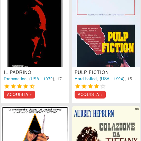
IL PADRINO
PULP FICTION
Drammatico
, (
USA
-
1972
), 175 min.
Hard boiled
, (
USA
-
1994
), 150 min.










ACQUISTA »
ACQUISTA »