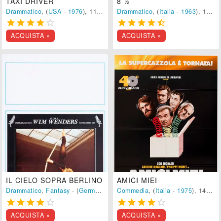
TAXI DRIVER
8 ½
Drammatico
, (
USA
-
1976
), 113 min.
Drammatico
, (
Italia
-
1963
), 138 min.










ACQUISTA »
ACQUISTA »
IL CIELO SOPRA BERLINO
AMICI MIEI
Drammatico
,
Fantasy
- (
Germania
-
1987
Commedia
), 130 min.
, (
Italia
-
1975
), 140 min.










ACQUISTA »
ACQUISTA »