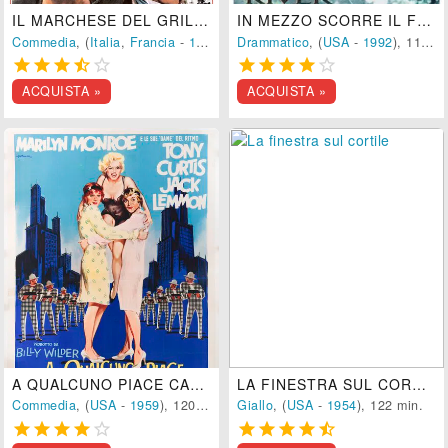
IL MARCHESE DEL GRILLO
IN MEZZO SCORRE IL FIUME
Commedia
, (
Italia
,
Francia
-
1981
), 133 min.
Drammatico
, (
USA
-
1992
), 119 min.










ACQUISTA »
ACQUISTA »
A QUALCUNO PIACE CALDO
LA FINESTRA SUL CORTILE
Commedia
, (
USA
-
1959
), 120 min.
Giallo
, (
USA
-
1954
), 122 min.









