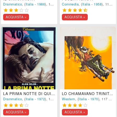
Drammatico
, (
Italia
-
1986
), 168 min.
Commedia
, (
Italia
-
1958
), 111 min.










ACQUISTA »
ACQUISTA »
LA PRIMA NOTTE DI QUIETE
LO CHIAMAVANO TRINITÀ...
Drammatico
, (
Italia
-
1972
), 132 min.
Western
, (
Italia
-
1970
), 117 min.










ACQUISTA »
ACQUISTA »