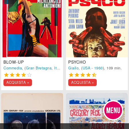
BLOW-UP
PSYCHO
Commedia
, (
Gran Bretagna
,
Italia
-
1966
Giallo
), 108 min.
, (
USA
-
1960
), 109 min.










ACQUISTA »
ACQUISTA »