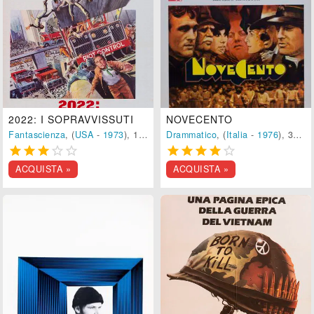
2022: I SOPRAVVISSUTI
NOVECENTO
Fantascienza
, (
USA
-
1973
), 100 min.
Drammatico
, (
Italia
-
1976
), 310 min.










ACQUISTA »
ACQUISTA »