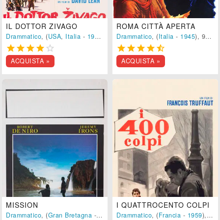
IL DOTTOR ZIVAGO
ROMA CITTÀ APERTA
Drammatico
, (
USA
,
Italia
-
1965
), 190 min.
Drammatico
, (
Italia
-
1945
), 98 min.










ACQUISTA »
ACQUISTA »
MISSION
I QUATTROCENTO COLPI
Drammatico
, (
Gran Bretagna
-
1986
), 125 min.
Drammatico
, (
Francia
-
1959
), 93 min.