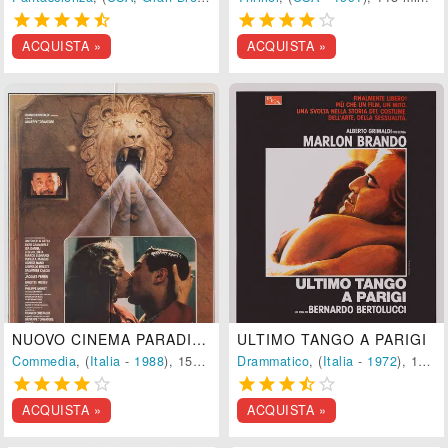










ACQUISTA »
ACQUISTA »
NUOVO CINEMA PARADISO
ULTIMO TANGO A PARIGI
Commedia
, (
Italia
-
1988
), 157 min.
Drammatico
, (
Italia
-
1972
), 132 min.










ACQUISTA »
ACQUISTA »