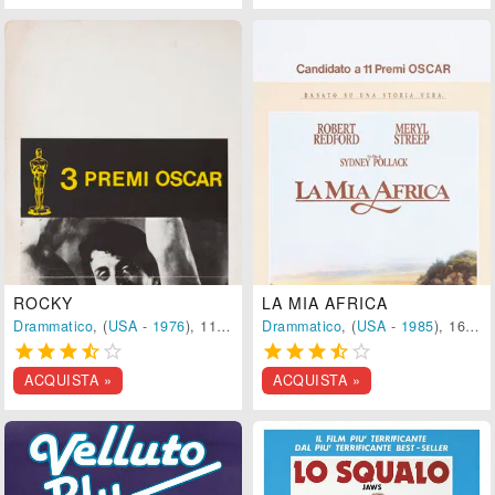
ROCKY
LA MIA AFRICA
Drammatico
, (
USA
-
1976
), 119 min.
Drammatico
, (
USA
-
1985
), 160 min.










ACQUISTA »
ACQUISTA »