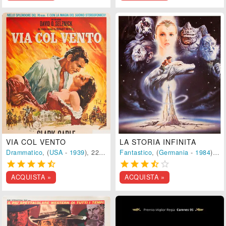
VIA COL VENTO
LA STORIA INFINITA
Drammatico
, (
USA
-
1939
), 222 min.
Fantastico
, (
Germania
-
1984
), 92 min.










ACQUISTA »
ACQUISTA »