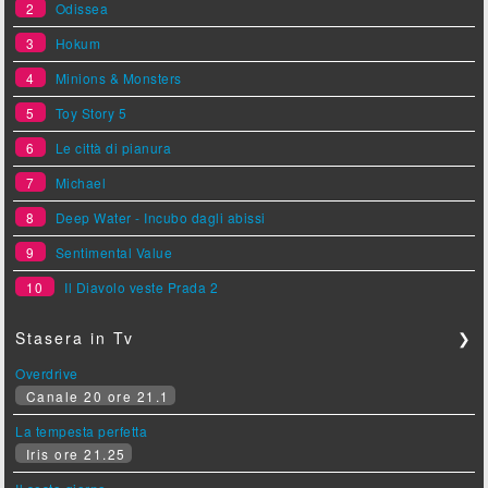
2
Odissea
3
Hokum
4
Minions & Monsters
5
Toy Story 5
6
Le città di pianura
7
Michael
8
Deep Water - Incubo dagli abissi
9
Sentimental Value
10
Il Diavolo veste Prada 2
Stasera in Tv
❯
Overdrive
Canale 20 ore 21.1
La tempesta perfetta
Iris ore 21.25