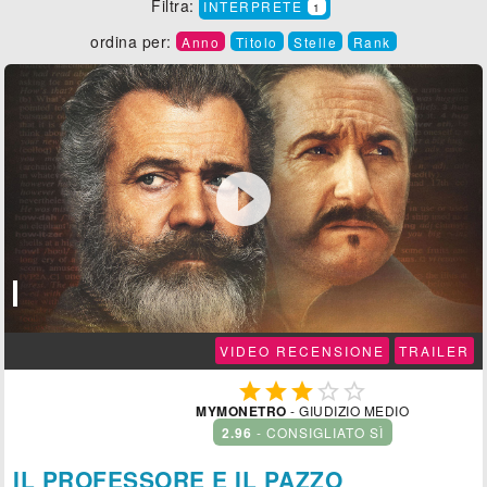
Filtra:
INTERPRETE
1
ordina per:
Anno
Titolo
Stelle
Rank

VIDEO RECENSIONE
TRAILER





MYMONETRO
- GIUDIZIO MEDIO
2.96
- CONSIGLIATO SÌ
IL PROFESSORE E IL PAZZO