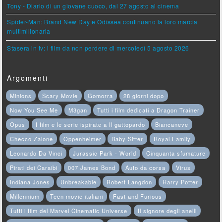
Tony - Diario di un giovane cuoco, dal 27 agosto al cinema
Spider-Man: Brand New Day e Odissea continuano la loro marcia
multimilionaria
Stasera in tv: i film da non perdere di mercoledì 5 agosto 2026
Argomenti
Minions
Scary Movie
Gomorra
28 giorni dopo
Now You See Me
M3gan
Tutti i film dedicati a Dragon Trainer
Opus
I film e le serie ispirate a Il gattopardo
Biancaneve
Checco Zalone
Oppenheimer
Baby Sitter
Royal Family
Leonardo Da Vinci
Jurassic Park - World
Cinquanta sfumature
Pirati dei Caraibi
007 James Bond
Auto da corsa
Virus
Indiana Jones
Unbreakable
Robert Langdon
Harry Potter
Millennium
Teen movie italiani
Fast and Furious
Tutti i film del Marvel Cinematic Universe
Il signore degli anelli