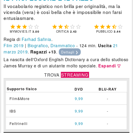
Il vocabolario registico non brilla per originalità, ma la
vicenda (vera) è così bella che è impossibile non farsi
entusiasmare.















MYMOVIES.IT
3.00
CRITICA
2.43
PUBBLICO
3.44
Regia di
Farhad Safinia
.
Film 2019
|
Biografico
,
Drammatico
- 124 min.
Uscita
21
marzo 2019
.
Ragazzi +13
.
Dettagli ❯
La nascita dell'Oxford English Dictionary a cura dello studioso
James Murray e di un aiutante molto speciale.
Espandi ▽
TROVA
STREAMING
Supporto fisico
DVD
BLU-RAY
Film&More
9,99
-
IBS
9,99
-
Feltrinelli
9,99
-