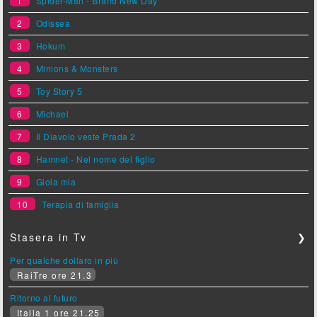
1
Spider-Man - Brand New Day
2
Odissea
3
Hokum
4
Minions & Monsters
5
Toy Story 5
6
Michael
7
Il Diavolo veste Prada 2
8
Hamnet - Nel nome del figlio
9
Gioia mia
10
Terapia di famiglia
Stasera in Tv
❯
Per qualche dollaro in più
RaiTre ore 21.3
Ritorno al futuro
Italia 1 ore 21.25