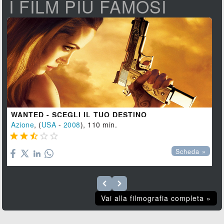
I FILM PIÙ FAMOSI
WANTED - SCEGLI IL TUO DESTINO
Azione
, (
USA
-
2008
), 110 min.





Scheda »
Vai alla filmografia completa »