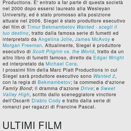
Productions. E' entrato a far parte di questa società
nel 2000 dopo essersi laureato alla Wesleyan
University, ed è stato promosso alla posizione
attuale nel 2006. Siegel è stato produttore esecutivo
del film di
Timur Bekmambetov
Wanted - scegli il
tuo destino
, tratto dalla famosa serie di fumetti ed
interpretato da
Angelina Jolie
,
James McAvoy
e
Morgan Freeman
. Attualmente, Siegel è produttore
esecutivo di
Scott Pilgrim vs. the World
, tratto da un
altro libro di fumetti famoso, diretto da
Edgar Wright
ed interpretato da
Michael Cera
.
I prossimi film della Marc Platt Productions in cui
Siegel sarà produttore esecutivo sono
Wanted 2
,
con la regia di
Bekmambetov
; la commedia d'azione
Family Bond
; il dramma d'azione
Drive
; e
Sweet
Valley High
, scritto dallo sceneggiatore vincitore
dell'Oscar®
Diablo Cody
e tratto dalla serie di
romanzi per ragazzi di Francine Pascal.
ULTIMI FILM