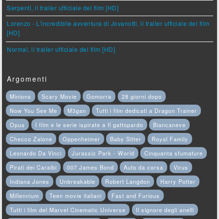
Serpenti, il trailer ufficiale del film [HD]
Lorenzo - L'incredibile avventura di Jovanotti, il trailer ufficiale del film
[HD]
Normal, il trailer ufficiale del film [HD]
Argomenti
Minions
Scary Movie
Gomorra
28 giorni dopo
Now You See Me
M3gan
Tutti i film dedicati a Dragon Trainer
Opus
I film e le serie ispirate a Il gattopardo
Biancaneve
Checco Zalone
Oppenheimer
Baby Sitter
Royal Family
Leonardo Da Vinci
Jurassic Park - World
Cinquanta sfumature
Pirati dei Caraibi
007 James Bond
Auto da corsa
Virus
Indiana Jones
Unbreakable
Robert Langdon
Harry Potter
Millennium
Teen movie italiani
Fast and Furious
Tutti i film del Marvel Cinematic Universe
Il signore degli anelli