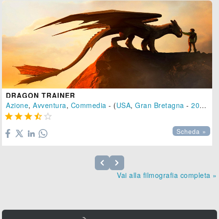
DRAGON TRAINER
Azione
,
Avventura
,
Commedia
- (
USA
,
Gran Bretagna
-
2025
), 





Scheda »
Vai alla filmografia completa »