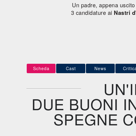
Un padre, appena uscito di
3 candidature ai
Nastri 
Scheda
Cast
News
Critic
UN'
DUE BUONI I
SPEGNE C