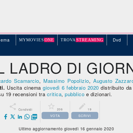
nema
Dvd
MYMOVIE
S
ONE
TROV
A
STREAMING
IL LADRO DI GIORN
cardo Scamarcio
,
Massimo Popolizio
,
Augusto Zazzar
Uscita cinema
giovedì 6
febbraio 2020
distribuito d
i.
u 19 recensioni tra
critica
,
pubblico
e dizionari.



206
19
Condividi
VOTA
SCRIVI

Ultimo aggiornamento giovedì 16 gennaio 2020