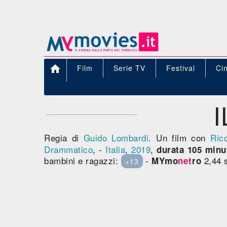

Film
Serie TV
Festival
Ci
Regia di
Guido Lombardi
. Un film con
Ric
Drammatico
, -
Italia
,
2019
,
durata 105 minut
bambini e ragazzi:
-
2,44 s
MYmo
net
ro
+13