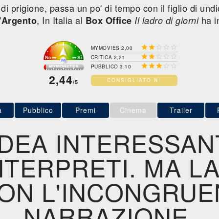
 prigione, passa un po' di tempo con il figlio di undic
, In Italia al
ha i
d'Argento
Box Office
Il ladro di giorni





MYMOVIES 2,00





CRITICA 2,21





PUBBLICO 3,10
2,44
CONSIGLIATO NÌ
/5
a
Pubblico
Premi
Cinema
Trailer
IDEA INTERESSAN
NTERPRETI. MA LA
ON L'INCONGRUE
NARRAZIONE.