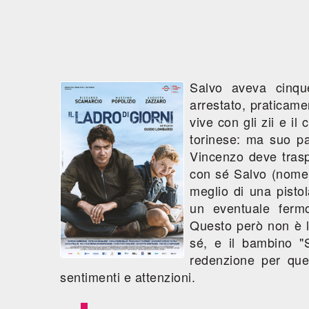
Salvo aveva cinq
arrestato, praticame
vive con gli zii e il
torinese: ma suo pad
Vincenzo deve trasp
con sé Salvo (nome
meglio di una pisto
un eventuale fermo
Questo però non è l
sé, e il bambino "S
redenzione per que
sentimenti e attenzioni.