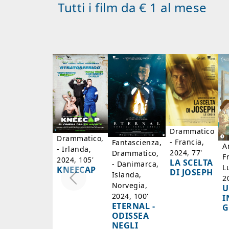
Tutti i film da € 1 al mese
Drammatico
Drammatico,
- Francia,
Fantascienza,
A
- Irlanda,
2024, 77'
Drammatico,
F
2024, 105'
LA SCELTA
- Danimarca,
L
KNEECAP
DI JOSEPH
Islanda,
2
Norvegia,
U
2024, 100'
I
ETERNAL -
G
ODISSEA
NEGLI