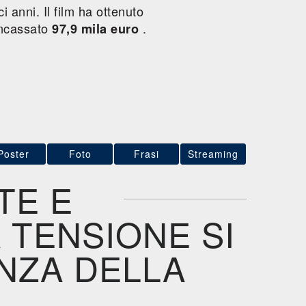
i anni. Il film ha ottenuto
ncassato
.
97,9 mila euro
Poster
Foto
Frasi
Streaming
TE E
 TENSIONE SI
NZA DELLA