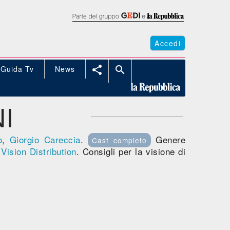
Accedi
Guida Tv
News


I
o
,
Giorgio Careccia
.
Genere
Cast completo
a
Vision Distribution
. Consigli per la visione di