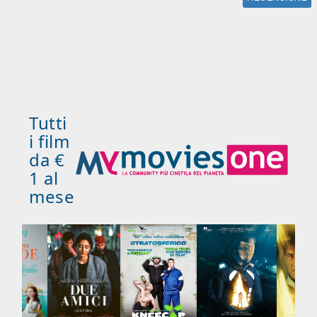
Tutti
i film
da €
1 al
mese