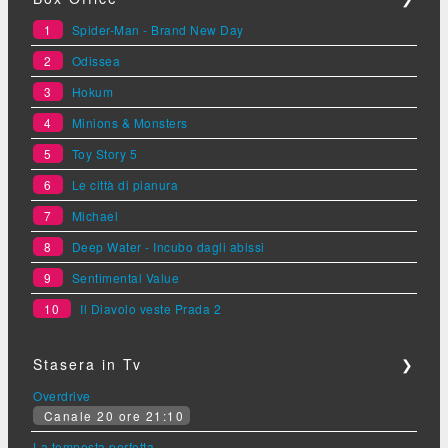
1
Spider-Man - Brand New Day
2
Odissea
3
Hokum
4
Minions & Monsters
5
Toy Story 5
6
Le città di pianura
7
Michael
8
Deep Water - Incubo dagli abissi
9
Sentimental Value
10
Il Diavolo veste Prada 2
Stasera in Tv
❯
Overdrive
Canale 20 ore 21:10
La tempesta perfetta