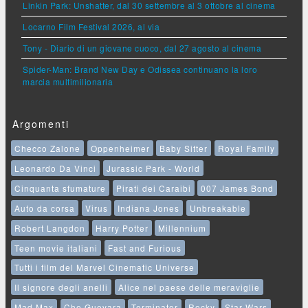
Linkin Park: Unshatter, dal 30 settembre al 3 ottobre al cinema
Locarno Film Festival 2026, al via
Tony - Diario di un giovane cuoco, dal 27 agosto al cinema
Spider-Man: Brand New Day e Odissea continuano la loro
marcia multimilionaria
Argomenti
Checco Zalone
Oppenheimer
Baby Sitter
Royal Family
Leonardo Da Vinci
Jurassic Park - World
Cinquanta sfumature
Pirati dei Caraibi
007 James Bond
Auto da corsa
Virus
Indiana Jones
Unbreakable
Robert Langdon
Harry Potter
Millennium
Teen movie italiani
Fast and Furious
Tutti i film del Marvel Cinematic Universe
Il signore degli anelli
Alice nel paese delle meraviglie
Mad Max
Che Guevara
Terminator
Rocky
Star Wars