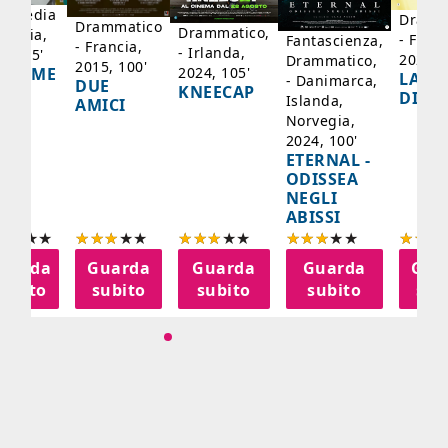
mmedia
Dramm
Drammatico
Drammatico,
Francia,
- Franc
Fantascienza,
- Francia,
- Irlanda,
17, 95'
2024, 
Drammatico,
2015, 100'
2024, 105'
ADAME
LA SC
- Danimarca,
DUE
KNEECAP
YDE
DI JO
Islanda,
AMICI
Norvegia,
2024, 100'
ETERNAL -
ODISSEA
NEGLI
ABISSI
uarda
Guarda
Guarda
Guarda
Gua
subito
subito
subito
subito
sub