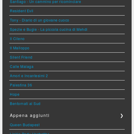
Santiago - Un cammino per ricominciare
Resident Evil
Tony - Diario di un giovane cuoco
Spezie e Bugie - La piccola cucina di Mehdi
Il Cileno
Il Malloppo
Silent Friend
Calle Malaga
Amori e Incantesimi 2
Palestina 36
Hope
Bentornati al Sud
Appena aggiunti
❯
Queen Budapest
Linkin Park: Unshatter