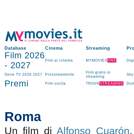
Database
Cinema
Streaming
Pr
Film 2026
Film al cinema
MYMOVIES
ONE
Digi
-
2027
Film gratis in
Serie TV
2026
2027
Prossimamente
Sky
streaming
Premi
Film uscita
TROVA
STREAMING
Dom
Roma
Un film di
Alfonso Cuarón