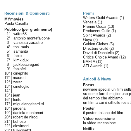
Recensioni & Opinionisti
Premi
Writers Guild Awards
(1)
MYmovies
Venezia
(1)
Paola Casella
Premio Oscar
(13)
Pubblico (per gradimento)
Producers Guild
(1)
1° |
writer58
Spirit Awards
(2)
2° |
antonio montefalcone
Goya
(2)
3° |
vanessa zarastro
Golden Globes
(5)
4° |
toni mais
Directors Guild
(2)
5° |
samanta
David di Donatello
(2)
6° |
fabio
Critics Choice Award
(12)
7° |
kimkiduk
BAFTA
(11)
8° |
jackbeauregard
AFI Awards
(1)
9° |
fabiofeli
10° |
cinephilo
11° |
mauro.t
Articoli & News
12° |
zarar
Focus
13° |
cinefoglio
nowhere special un film sulla
14° |
su come fare il miglior uso p
15° |
jean
del tempo che abbiamo
16° |
lorifu
un film a cui è difficile resis
17° |
miguelangeltarditti
18° |
jardena
Poster
19° |
daniela montanari
il poster italiano del film
20° |
robert de nirog
Video recensione
21° |
boffese
la video recensione
22° |
alesimoni
Netflix
23° |
fulviowetzl