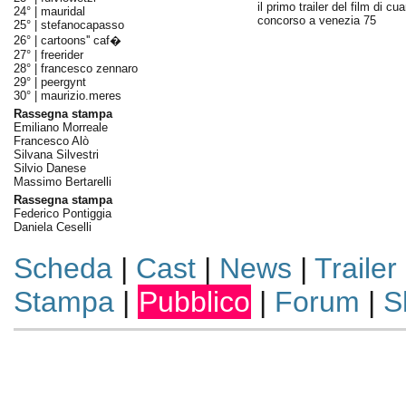
il primo trailer del film di cua
24° |
mauridal
concorso a venezia 75
25° |
stefanocapasso
26° |
cartoons'' caf�
27° |
freerider
28° |
francesco zennaro
29° |
peergynt
30° |
maurizio.meres
Rassegna stampa
Emiliano Morreale
Francesco Alò
Silvana Silvestri
Silvio Danese
Massimo Bertarelli
Rassegna stampa
Federico Pontiggia
Daniela Ceselli
Scheda
|
Cast
|
News
|
Trailer
Stampa
|
Pubblico
|
Forum
|
S