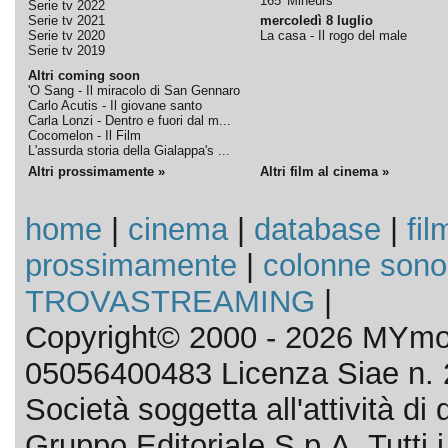
165' Mineurs
Serie tv 2022
Serie tv 2021
mercoledì 8 luglio
Serie tv 2020
La casa - Il rogo del male
Serie tv 2019
Altri coming soon
'O Sang - Il miracolo di San Gennaro
Carlo Acutis - Il giovane santo
Carla Lonzi - Dentro e fuori dal m...
Cocomelon - Il Film
L'assurda storia della Gialappa's ...
Altri prossimamente »
Altri film al cinema »
home
|
cinema
|
database
|
fil
prossimamente
|
colonne sono
TROVASTREAMING
|
Copyright© 2000 - 2026 MYmov
05056400483 Licenza Siae n. 
Società soggetta all'attività d
Gruppo Editoriale S.p.A. Tutti i d