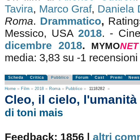
Tavira
,
Marco Graf
,
Daniela
Roma
.
Drammatico
,
Ratin
Messico, USA
2018
. - Cin
dicembre 2018
.
MYMO
NE
T
media:
3,83
su
-1
recensioni d
Scheda
Critica
Pubblico
Forum
Cast
Premi
News
Home
»
Film
»
2018
»
Roma
»
Pubblico
»
1118282
»
Cleo, il cielo, l'umanit
di toni mais
Feedback: 1856 |
altri com