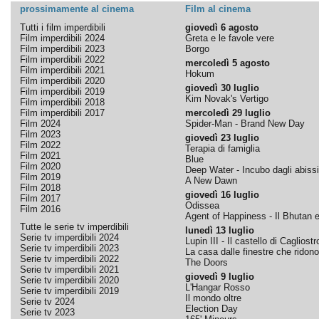
prossimamente al cinema
Film al cinema
Tutti i film imperdibili
giovedì 6 agosto
Film imperdibili 2024
Greta e le favole vere
Film imperdibili 2023
Borgo
Film imperdibili 2022
mercoledì 5 agosto
Film imperdibili 2021
Hokum
Film imperdibili 2020
giovedì 30 luglio
Film imperdibili 2019
Kim Novak's Vertigo
Film imperdibili 2018
Film imperdibili 2017
mercoledì 29 luglio
Film 2024
Spider-Man - Brand New Day
Film 2023
giovedì 23 luglio
Film 2022
Terapia di famiglia
Film 2021
Blue
Film 2020
Deep Water - Incubo dagli abissi
Film 2019
A New Dawn
Film 2018
giovedì 16 luglio
Film 2017
Odissea
Film 2016
Agent of Happiness - Il Bhutan e 
Tutte le serie tv imperdibili
lunedì 13 luglio
Serie tv imperdibili 2024
Lupin III - Il castello di Cagliostr
Serie tv imperdibili 2023
La casa dalle finestre che ridono
Serie tv imperdibili 2022
The Doors
Serie tv imperdibili 2021
giovedì 9 luglio
Serie tv imperdibili 2020
L'Hangar Rosso
Serie tv imperdibili 2019
Il mondo oltre
Serie tv 2024
Election Day
Serie tv 2023