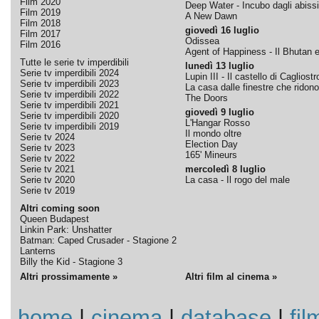
Film 2020
Deep Water - Incubo dagli abissi
Film 2019
A New Dawn
Film 2018
giovedì 16 luglio
Film 2017
Odissea
Film 2016
Agent of Happiness - Il Bhutan e 
Tutte le serie tv imperdibili
lunedì 13 luglio
Serie tv imperdibili 2024
Lupin III - Il castello di Cagliostr
Serie tv imperdibili 2023
La casa dalle finestre che ridono
Serie tv imperdibili 2022
The Doors
Serie tv imperdibili 2021
giovedì 9 luglio
Serie tv imperdibili 2020
L'Hangar Rosso
Serie tv imperdibili 2019
Il mondo oltre
Serie tv 2024
Election Day
Serie tv 2023
165' Mineurs
Serie tv 2022
Serie tv 2021
mercoledì 8 luglio
Serie tv 2020
La casa - Il rogo del male
Serie tv 2019
Altri coming soon
Queen Budapest
Linkin Park: Unshatter
Batman: Caped Crusader - Stagione 2
Lanterns
Billy the Kid - Stagione 3
Altri prossimamente »
Altri film al cinema »
home
|
cinema
|
database
|
fil