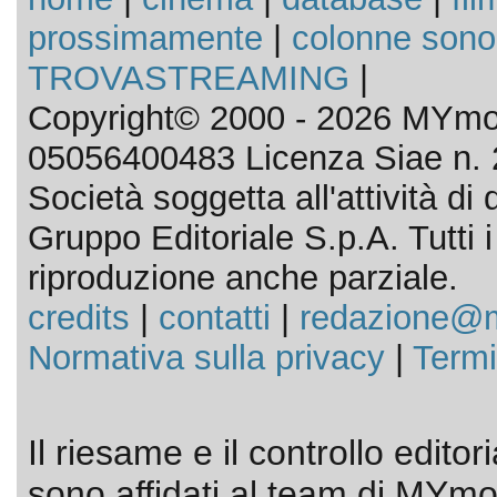
prossimamente
|
colonne sono
TROVASTREAMING
|
Copyright© 2000 - 2026 MYmov
05056400483 Licenza Siae n. 
Società soggetta all'attività d
Gruppo Editoriale S.p.A. Tutti i d
riproduzione anche parziale.
credits
|
contatti
|
redazione@m
Normativa sulla privacy
|
Termi
Il riesame e il controllo editor
sono affidati al team di MYmov