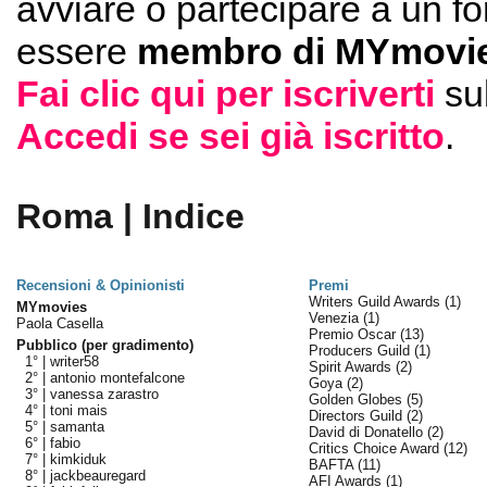
avviare o partecipare a un f
essere
membro di MYmovie
Fai clic qui per iscriverti
su
Accedi se sei già iscritto
.
Roma | Indice
Recensioni & Opinionisti
Premi
Writers Guild Awards
(1)
MYmovies
Venezia
(1)
Paola Casella
Premio Oscar
(13)
Pubblico (per gradimento)
Producers Guild
(1)
1° |
writer58
Spirit Awards
(2)
2° |
antonio montefalcone
Goya
(2)
3° |
vanessa zarastro
Golden Globes
(5)
4° |
toni mais
Directors Guild
(2)
5° |
samanta
David di Donatello
(2)
6° |
fabio
Critics Choice Award
(12)
7° |
kimkiduk
BAFTA
(11)
8° |
jackbeauregard
AFI Awards
(1)