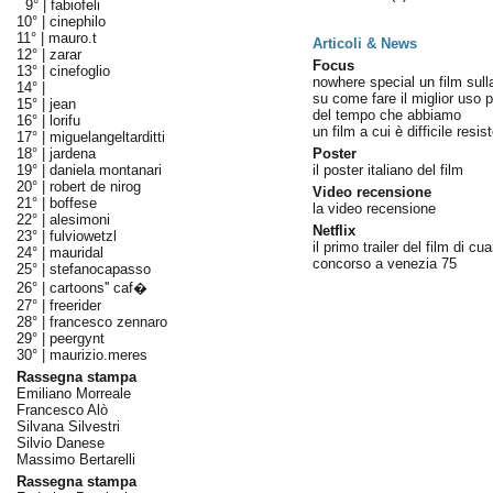
9° |
fabiofeli
10° |
cinephilo
11° |
mauro.t
Articoli & News
12° |
zarar
Focus
13° |
cinefoglio
nowhere special un film sulla
14° |
su come fare il miglior uso p
15° |
jean
del tempo che abbiamo
16° |
lorifu
un film a cui è difficile resis
17° |
miguelangeltarditti
18° |
jardena
Poster
19° |
daniela montanari
il poster italiano del film
20° |
robert de nirog
Video recensione
21° |
boffese
la video recensione
22° |
alesimoni
Netflix
23° |
fulviowetzl
il primo trailer del film di cua
24° |
mauridal
concorso a venezia 75
25° |
stefanocapasso
26° |
cartoons'' caf�
27° |
freerider
28° |
francesco zennaro
29° |
peergynt
30° |
maurizio.meres
Rassegna stampa
Emiliano Morreale
Francesco Alò
Silvana Silvestri
Silvio Danese
Massimo Bertarelli
Rassegna stampa