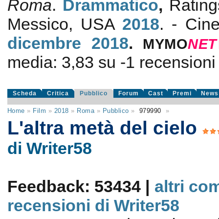
Roma
.
Drammatico
,
Ratin
Messico, USA
2018
. - Cin
dicembre 2018
.
MYMO
NE
T
media:
3,83
su
-1
recensioni d
Scheda
Critica
Pubblico
Forum
Cast
Premi
News
Home
»
Film
»
2018
»
Roma
»
Pubblico
»
979990
»
L'altra metà del cielo
di Writer58
Feedback: 53434 |
altri co
recensioni di Writer58