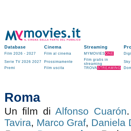
Database
Cinema
Streaming
Pr
Film 2026
-
2027
Film al cinema
MYMOVIES
ONE
Digi
Film gratis in
Serie TV
2026
2027
Prossimamente
Sky
streaming
Premi
Film uscita
TROVA
STREAMING
Dom
Roma
Un film di
Alfonso Cuarón
Tavira
,
Marco Graf
,
Daniela