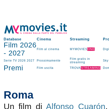
Database
Cinema
Streaming
Pr
Film 2026
Film al cinema
MYMOVIES
ONE
Digi
-
2027
Film gratis in
Serie TV
2026
2027
Prossimamente
Sky
streaming
Premi
Film uscita
TROVA
STREAMING
Dom
Roma
Un film di
Alfonso Cuarón