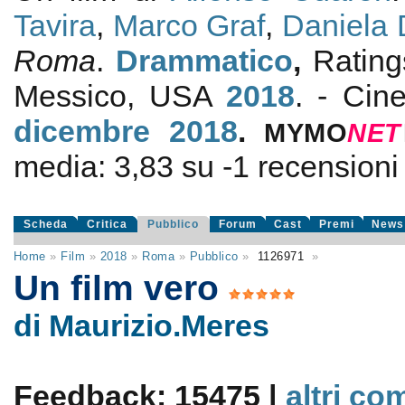
Tavira
,
Marco Graf
,
Daniela
Roma
.
Drammatico
,
Ratin
Messico, USA
2018
. - Cin
dicembre 2018
.
MYMO
NE
T
media:
3,83
su
-1
recensioni d
Scheda
Critica
Pubblico
Forum
Cast
Premi
News
Home
»
Film
»
2018
»
Roma
»
Pubblico
»
1126971
»
Un film vero
di Maurizio.Meres
Feedback: 15475 |
altri co