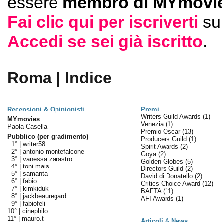
essere
membro di MYmovie
Fai clic qui per iscriverti
su
Accedi se sei già iscritto
.
Roma | Indice
Recensioni & Opinionisti
Premi
Writers Guild Awards
(1)
MYmovies
Venezia
(1)
Paola Casella
Premio Oscar
(13)
Pubblico (per gradimento)
Producers Guild
(1)
1° |
writer58
Spirit Awards
(2)
2° |
antonio montefalcone
Goya
(2)
3° |
vanessa zarastro
Golden Globes
(5)
4° |
toni mais
Directors Guild
(2)
5° |
samanta
David di Donatello
(2)
6° |
fabio
Critics Choice Award
(12)
7° |
kimkiduk
BAFTA
(11)
8° |
jackbeauregard
AFI Awards
(1)
9° |
fabiofeli
10° |
cinephilo
11° |
mauro.t
Articoli & News