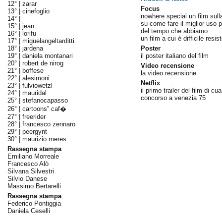
12° |
zarar
Focus
13° |
cinefoglio
nowhere special un film sulla
14° |
su come fare il miglior uso p
15° |
jean
del tempo che abbiamo
16° |
lorifu
un film a cui è difficile resis
17° |
miguelangeltarditti
18° |
jardena
Poster
19° |
daniela montanari
il poster italiano del film
20° |
robert de nirog
Video recensione
21° |
boffese
la video recensione
22° |
alesimoni
Netflix
23° |
fulviowetzl
il primo trailer del film di cua
24° |
mauridal
concorso a venezia 75
25° |
stefanocapasso
26° |
cartoons'' caf�
27° |
freerider
28° |
francesco zennaro
29° |
peergynt
30° |
maurizio.meres
Rassegna stampa
Emiliano Morreale
Francesco Alò
Silvana Silvestri
Silvio Danese
Massimo Bertarelli
Rassegna stampa
Federico Pontiggia
Daniela Ceselli