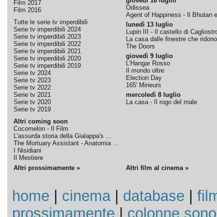
giovedì 16 luglio
Film 2017
Odissea
Film 2016
Agent of Happiness - Il Bhutan e 
Tutte le serie tv imperdibili
lunedì 13 luglio
Serie tv imperdibili 2024
Lupin III - Il castello di Cagliostr
Serie tv imperdibili 2023
La casa dalle finestre che ridono
Serie tv imperdibili 2022
The Doors
Serie tv imperdibili 2021
giovedì 9 luglio
Serie tv imperdibili 2020
L'Hangar Rosso
Serie tv imperdibili 2019
Il mondo oltre
Serie tv 2024
Election Day
Serie tv 2023
165' Mineurs
Serie tv 2022
Serie tv 2021
mercoledì 8 luglio
Serie tv 2020
La casa - Il rogo del male
Serie tv 2019
Altri coming soon
Cocomelon - Il Film
L'assurda storia della Gialappa's ...
The Mortuary Assistant - Anatomia ...
I Nisidiani
Il Mestiere
Altri prossimamente »
Altri film al cinema »
home
|
cinema
|
database
|
fil
prossimamente
|
colonne sono