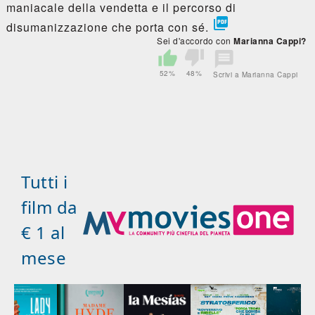
maniacale della vendetta e il percorso di

disumanizzazione che porta con sé.
Sei d'accordo con
Marianna Cappi?
52%
48%
Scrivi a Marianna Cappi
Tutti i
film da
€ 1 al
mese