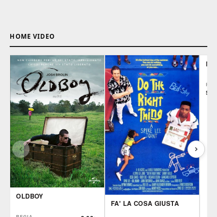
HOME VIDEO
MI
REG
Spi
OLDBOY
FA' LA COSA GIUSTA
REGIA