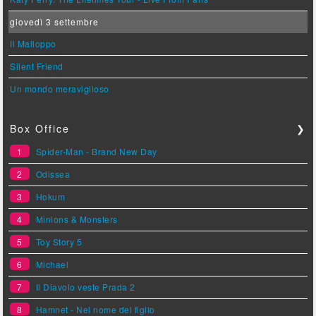
giovedì 3 settembre
Il Malloppo
Silent Friend
Un mondo meraviglioso
Box Office
❯
1
Spider-Man - Brand New Day
2
Odissea
3
Hokum
4
Minions & Monsters
5
Toy Story 5
6
Michael
7
Il Diavolo veste Prada 2
8
Hamnet - Nel nome del figlio