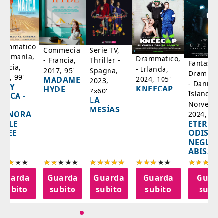
rammatico
Serie TV,
Commedia
 Germania,
Drammatico,
Thriller -
- Francia,
Fantasci
rancia,
- Irlanda,
Spagna,
2017, 95'
Drammat
025, 99'
2024, 105'
MADAME
2023,
- Danim
ADY
KNEECAP
HYDE
7x60'
Islanda,
AZCA -
LA
Norvegi
A
MESÍAS
IGNORA
2024, 10
ETERNA
ELLE
ODISS
INEE
NEGLI
ABISSI
Guarda
Guarda
Guarda
Guarda
Guar
subito
subito
subito
subito
subi