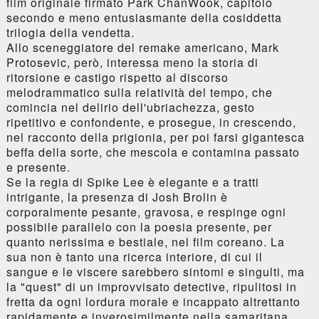
film originale firmato Park ChanWook, capitolo
secondo e meno entusiasmante della cosiddetta
trilogia della vendetta.
Allo sceneggiatore del remake americano, Mark
Protosevic, però, interessa meno la storia di
ritorsione e castigo rispetto al discorso
melodrammatico sulla relatività del tempo, che
comincia nel delirio dell'ubriachezza, gesto
ripetitivo e confondente, e prosegue, in crescendo,
nel racconto della prigionia, per poi farsi gigantesca
beffa della sorte, che mescola e contamina passato
e presente.
Se la regia di Spike Lee è elegante e a tratti
intrigante, la presenza di Josh Brolin è
corporalmente pesante, gravosa, e respinge ogni
possibile parallelo con la poesia presente, per
quanto nerissima e bestiale, nel film coreano. La
sua non è tanto una ricerca interiore, di cui il
sangue e le viscere sarebbero sintomi e singulti, ma
la "quest" di un improvvisato detective, ripulitosi in
fretta da ogni lordura morale e incappato altrettanto
rapidamente e inverosimilmente nella samaritana