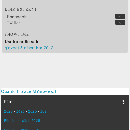
LINK ESTERNI
Facebook
>
Twitter
>
SHOWTIME
Uscita nelle sale
giovedì 5
dicembre 2013
Quanto ti piace MYmovies.it
Film
❯
2027
-
2026
-
2025
-
2024
Film imperdibili 2025
Film imperdibili 2024