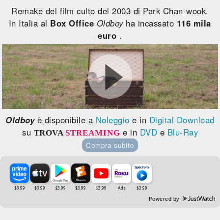
Remake del film culto del 2003 di Park Chan-wook.
In Italia al
Box Office
Oldboy
ha incassato
116 mila
euro
.
Oldboy
è disponibile a
Noleggio
e in
Digital Download
su
e in
DVD
e
Blu-Ray
TROVA
STREAMING
Compra subito
Powered by