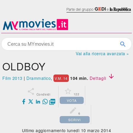
Vai alla ricerca avanzata »
OLDBOY

Film 2013
|
Drammatico
,
104 min.
Dettagli
V.M. 14


122
Condividi
VOTA


6
SCRIVI
Ultimo aggiornamento lunedì 10 marzo 2014