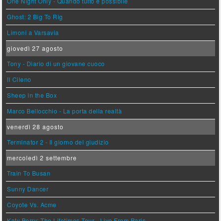
One Night Only - Quando tutto è possibile
Ghost: 2 Big To Rig
Limoni a Varsavia
giovedì 27 agosto
Tony - Diario di un giovane cuoco
Il Cileno
Sheep in the Box
Marco Bellocchio - La porta della realtà
venerdì 28 agosto
Terminator 2 - Il giorno del giudizio
mercoledì 2 settembre
Train To Busan
Sunny Dancer
Coyote Vs. Acme
Katy Perry: The Lifetimes Tour - Live From Paris