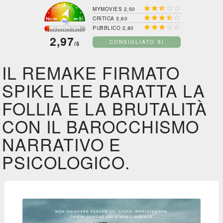





MYMOVIES 2,50





CRITICA 3,60





PUBBLICO 2,80
2,97
CONSIGLIATO SÌ
/5
IL REMAKE FIRMATO
SPIKE LEE BARATTA LA
FOLLIA E LA BRUTALITÀ
CON IL BAROCCHISMO
NARRATIVO E
PSICOLOGICO.