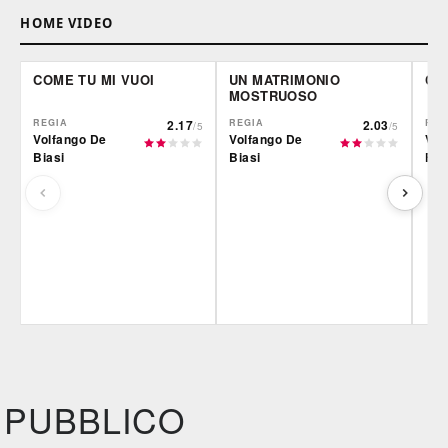
HOME VIDEO
COME TU MI VUOI
UN MATRIMONIO
CR
MOSTRUOSO
REGIA
2.17
REGIA
2.03
REG
/5
/5
Volfango De
Volfango De
Vol
Biasi
Biasi
Fra
Film&More
Film&More
Fil
DVD
DVD
IBS
IBS
IBS
DVD
DVD
PUBBLICO
Feltrinelli
Feltrinelli
Felt
DVD
DVD