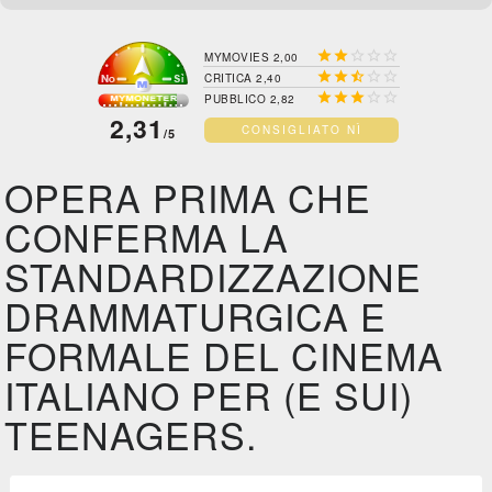





MYMOVIES 2,00





CRITICA 2,40





PUBBLICO 2,82
2,31
CONSIGLIATO NÌ
/5
OPERA PRIMA CHE
CONFERMA LA
STANDARDIZZAZIONE
DRAMMATURGICA E
FORMALE DEL CINEMA
ITALIANO PER (E SUI)
TEENAGERS.