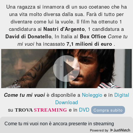
Una ragazza si innamora di un suo coetaneo che ha
una vita molto diversa dalla sua. Farà di tutto per
diventare come lui la vuole. Il film ha ottenuto 1
candidatura ai
Nastri d'Argento
, 1 candidatura a
David di Donatello
, In Italia al
Box Office
Come tu
mi vuoi
ha incassato
7,1 milioni di euro
.
Come tu mi vuoi
è disponibile a
Noleggio
e in
Digital
Download
su
e in
DVD
TROVA
STREAMING
Compra subito
Powered by