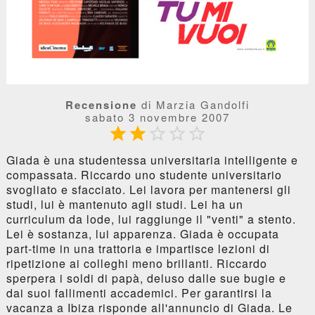
Recensione
di Marzia Gandolfi
sabato 3 novembre 2007





Giada è una studentessa universitaria intelligente e
compassata. Riccardo uno studente universitario
svogliato e sfacciato. Lei lavora per mantenersi gli
studi, lui è mantenuto agli studi. Lei ha un
curriculum da lode, lui raggiunge il "venti" a stento.
Lei è sostanza, lui apparenza. Giada è occupata
part-time in una trattoria e impartisce lezioni di
ripetizione ai colleghi meno brillanti. Riccardo
sperpera i soldi di papà, deluso dalle sue bugie e
dai suoi fallimenti accademici. Per garantirsi la
vacanza a Ibiza risponde all'annuncio di Giada. Le