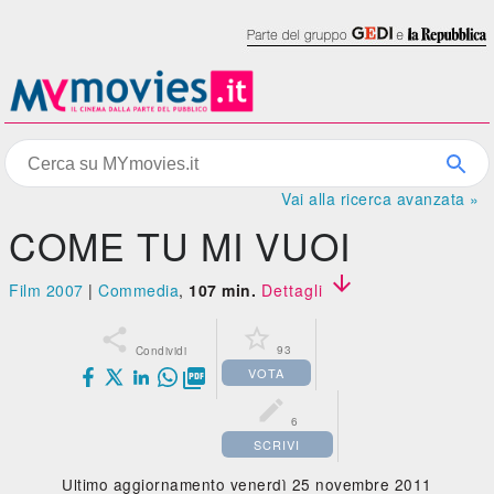
Vai alla ricerca avanzata »
COME TU MI VUOI

Film 2007
|
Commedia
,
107 min.
Dettagli


93
Condividi
VOTA


6
SCRIVI
Ultimo aggiornamento venerdì 25 novembre 2011