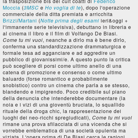
la trasposizione bis dei cult coatti di
Federico
Moccia
(
3MSC
e
Ho voglia di te
), dopo l'operazione
commerciale della ditta premiata e arricchita
Brizzi
/
Martani
(
Notte prima degli esami
ieri&oggi +
l'immanente serie televisiva), debuttano in libreria e
al cinema il libro e il film di Volfango De Biasi.
Come tu mi vuoi
, neanche a dirlo ma è bene dirlo,
conferma una standardizzazione drammaturgica e
formale tesa ad agganciare e ad aggredire un
pubblico di giovanissimi/e. A questo punto la critica
può scegliere di porsi come ultimo anello di una
catena di promozione e consenso o come ultimo
baluardo (forse romantico e probabilmente
snobistico) contro un cinema che parla a se stesso,
blandendo e impigrendo. Poco credibile sul piano
della denuncia che intenderebbe documentare (la
noia e i vizi di una gioventù bruciata, lo squallido
rituale della droga chic, la rappresentazione dei
luoghi dei neo-ricchi spregiudicati),
Come tu mi vuoi
rimane una prova sfilacciata di una vicenda che si
vorrebbe emblematica di una società opulenta ma
viziata. L'opera prima di De Biasi cerca le ragioni