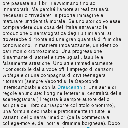
ore passate sui libri li avvicinano fino ad
innamorarli. Ma perché l'amore si realizzi sarà
necessario "rivedere" la propria immagine e
maturare un'identità morale. Se uno storico volesse
comprendere qualcosa dell'Italia attraverso la
produzione cinematografica degli ultimi anni, si
troverebbe di fronte ad una gran quantità di film che
condividono, in maniera imbarazzante, un identico
patrimonio cromosomico. Una progressione
disarmante di storielle tutte uguali, fasulle e
falsamente artistiche. Uno stile immediatamente
riconoscibile dalla voce off, l'impiego di canzoni
vintage
e di una compagnia di divi teenagers
ritornanti (sempre Vaporidis, la Capotondi
interscambiabile con la
Crescentini
). Una serie di
regole enunciate: l'origine letteraria, centralità della
sceneggiatura (il regista è sempre autore dello
script e del libro da trasporre col titolo omonimo),
una formula declinabile praticamente in tutte le
varianti del cinema "medio" (dalla commedia ai
college-movie, dal noir al dramma borghese). Dopo