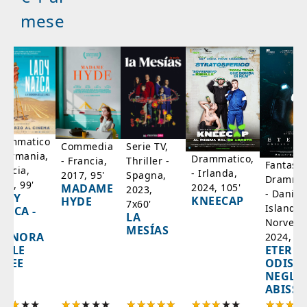
mese
rammatico
Serie TV,
Commedia
 Germania,
Drammatico,
Thriller -
- Francia,
Fantasci
rancia,
- Irlanda,
Spagna,
2017, 95'
Drammat
025, 99'
2024, 105'
MADAME
2023,
- Danim
ADY
KNEECAP
HYDE
7x60'
Islanda,
AZCA -
LA
Norvegi
A
MESÍAS
IGNORA
2024, 10
ETERNA
ELLE
ODISS
INEE
NEGLI
ABISSI