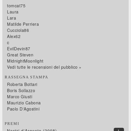
tomcat75
Laura
Lara
Matilde Perriera
Cucciola86
Alex62
c
EvilDevin87
Great Steven
MidnightMoonlight
Vedi tutte le recensioni del pubblico »
RASSEGNA STAMPA
Roberta Bottari
Boris Sollazzo
Marco Giusti
Maurizio Cabona
Paolo D'Agostini
PREMI
Nastri d'Argento (2008)
1