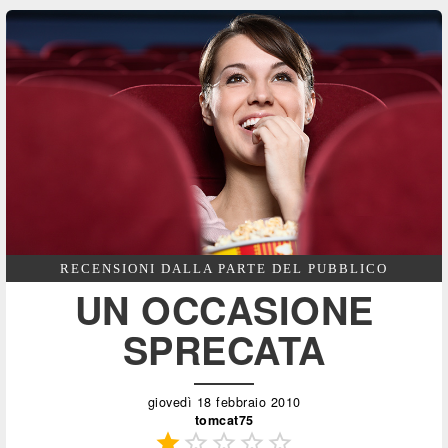
RECENSIONI DALLA PARTE DEL PUBBLICO
UN OCCASIONE
SPRECATA
giovedì 18 febbraio 2010
tomcat75




