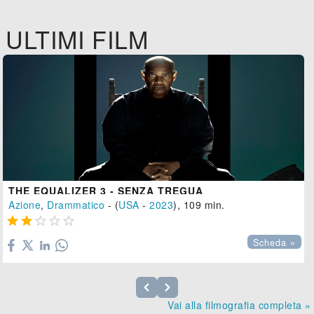
ULTIMI FILM
THE EQUALIZER 3 - SENZA TREGUA
Azione
,
Drammatico
- (
USA
-
2023
), 109 min.





Scheda »
Vai alla filmografia completa »