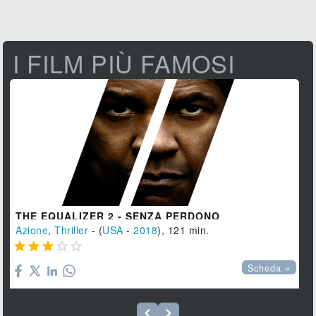
I FILM PIÙ FAMOSI
THE EQUALIZER 2 - SENZA PERDONO
Azione
,
Thriller
- (
USA
-
2018
), 121 min.





Scheda »