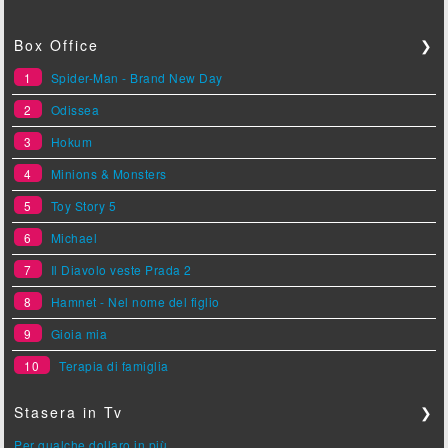
Box Office
❯
1
Spider-Man - Brand New Day
2
Odissea
3
Hokum
4
Minions & Monsters
5
Toy Story 5
6
Michael
7
Il Diavolo veste Prada 2
8
Hamnet - Nel nome del figlio
9
Gioia mia
10
Terapia di famiglia
Stasera in Tv
❯
Per qualche dollaro in più