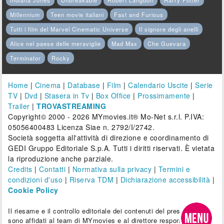
Indiana Jones
Unbreakable
Robert Langdon
Harry Potter
Millennium
Teen movie italiani
Fast and Furious
Tutti i film del Marvel Cinematic Universe
Il signore degli anelli
Alice nel paese delle meraviglie
Mad Max
Che Guevara
Terminator
Rocky
Home
|
Cinema
|
Database
|
Film
|
Calendario Uscite
|
Serie
TV
|
Dvd
|
Stasera in Tv
|
Box Office
|
Prossimamente
|
Trailer
|
TROVASTREAMING
Copyright© 2000 - 2026 MYmovies.it® Mo-Net s.r.l. P.IVA:
05056400483 Licenza Siae n. 2792/I/2742.
Società soggetta all'attività di direzione e coordinamento di
GEDI Gruppo Editoriale S.p.A. Tutti i diritti riservati. È vietata
la riproduzione anche parziale.
Credits
|
Contatti
|
Normativa sulla privacy
|
Termini e
condizioni d'uso
|
Riserva TDM
|
Dichiarazione accessibilità
|
Cookie Policy
Il riesame e il controllo editoriale dei contenuti del presente sito
sono affidati al team di MYmovies e al direttore responsabile.