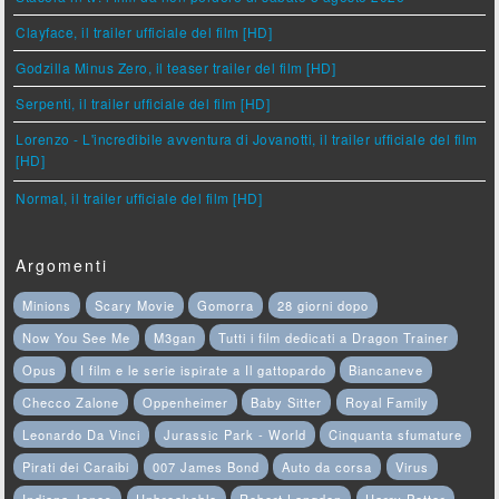
Clayface, il trailer ufficiale del film [HD]
Godzilla Minus Zero, il teaser trailer del film [HD]
Serpenti, il trailer ufficiale del film [HD]
Lorenzo - L'incredibile avventura di Jovanotti, il trailer ufficiale del film
[HD]
Normal, il trailer ufficiale del film [HD]
Argomenti
Minions
Scary Movie
Gomorra
28 giorni dopo
Now You See Me
M3gan
Tutti i film dedicati a Dragon Trainer
Opus
I film e le serie ispirate a Il gattopardo
Biancaneve
Checco Zalone
Oppenheimer
Baby Sitter
Royal Family
Leonardo Da Vinci
Jurassic Park - World
Cinquanta sfumature
Pirati dei Caraibi
007 James Bond
Auto da corsa
Virus