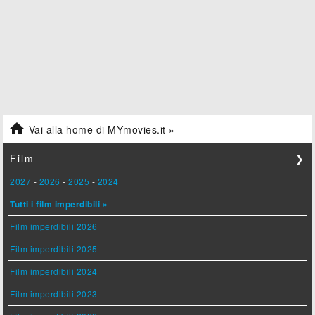

Vai alla home di MYmovies.it »
Film
❯
2027
-
2026
-
2025
-
2024
Tutti i film imperdibili »
Film imperdibili 2026
Film imperdibili 2025
Film imperdibili 2024
Film imperdibili 2023