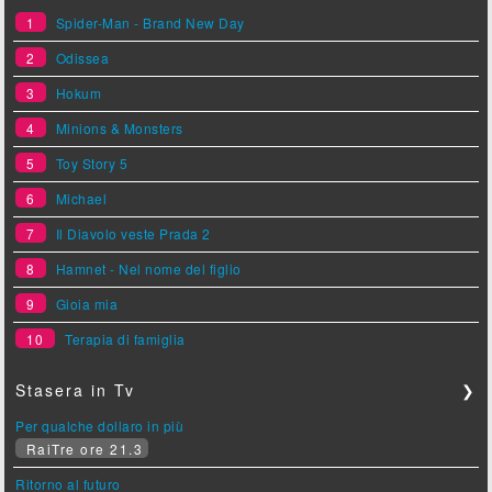
1
Spider-Man - Brand New Day
2
Odissea
3
Hokum
4
Minions & Monsters
5
Toy Story 5
6
Michael
7
Il Diavolo veste Prada 2
8
Hamnet - Nel nome del figlio
9
Gioia mia
10
Terapia di famiglia
Stasera in Tv
❯
Per qualche dollaro in più
RaiTre ore 21.3
Ritorno al futuro