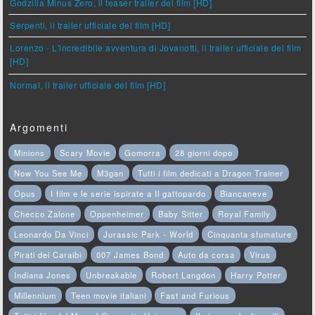
Godzilla Minus Zero, il teaser trailer del film [HD]
Serpenti, il trailer ufficiale del film [HD]
Lorenzo - L'incredibile avventura di Jovanotti, il trailer ufficiale del film
[HD]
Normal, il trailer ufficiale del film [HD]
Argomenti
Minions
Scary Movie
Gomorra
28 giorni dopo
Now You See Me
M3gan
Tutti i film dedicati a Dragon Trainer
Opus
I film e le serie ispirate a Il gattopardo
Biancaneve
Checco Zalone
Oppenheimer
Baby Sitter
Royal Family
Leonardo Da Vinci
Jurassic Park - World
Cinquanta sfumature
Pirati dei Caraibi
007 James Bond
Auto da corsa
Virus
Indiana Jones
Unbreakable
Robert Langdon
Harry Potter
Millennium
Teen movie italiani
Fast and Furious