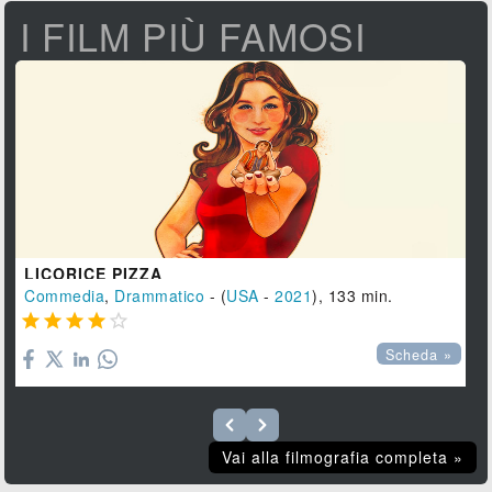
I FILM PIÙ FAMOSI
LICORICE PIZZA
Commedia
,
Drammatico
- (
USA
-
2021
), 133 min.





Scheda »
Vai alla filmografia completa »