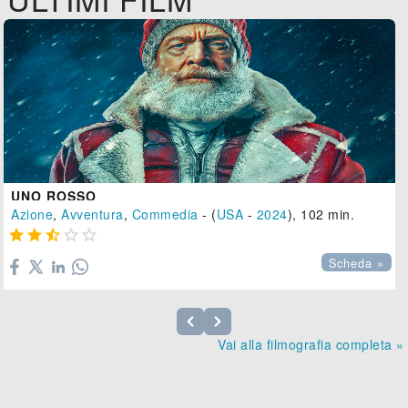
UNO ROSSO
Azione
,
Avventura
,
Commedia
- (
USA
-
2024
), 102 min.





Scheda »
Vai alla filmografia completa »