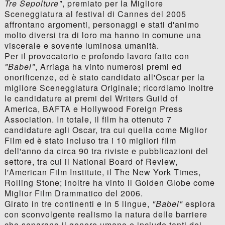
Tre Sepolture"
, premiato per la Migliore
Sceneggiatura al festival di Cannes del 2005
affrontano argomenti, personaggi e stati d'animo
molto diversi tra di loro ma hanno in comune una
viscerale e sovente luminosa umanità.
Per il provocatorio e profondo lavoro fatto con
"Babel"
, Arriaga ha vinto numerosi premi ed
onorificenze, ed è stato candidato all'Oscar per la
migliore Sceneggiatura Originale; ricordiamo inoltre
le candidature ai premi del Writers Guild of
America, BAFTA e Hollywood Foreign Press
Association. In totale, il film ha ottenuto 7
candidature agli Oscar, tra cui quella come Miglior
Film ed è stato incluso tra i 10 migliori film
dell'anno da circa 90 tra riviste e pubblicazioni del
settore, tra cui il National Board of Review,
l'American Film Institute, il The New York Times,
Rolling Stone; inoltre ha vinto il Golden Globe come
Miglior Film Drammatico del 2006.
Girato in tre continenti e in 5 lingue,
"Babel"
esplora
con sconvolgente realismo la natura delle barriere
che separano il genere umano e include tanti dei