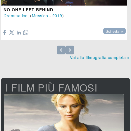
NO ONE LEFT BEHIND
Drammatico
, (
Messico
-
2019
)

Scheda »
Vai alla filmografia completa »
I FILM PIÙ FAMOSI