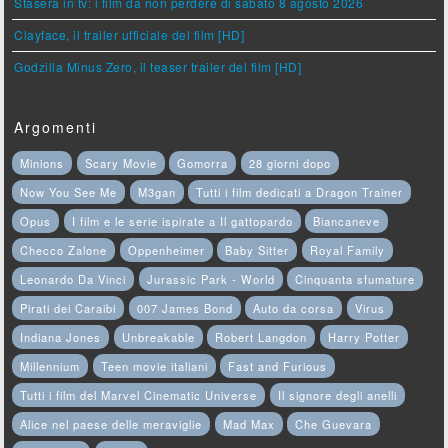
Stasera in tv: i film da non perdere di sabato 8 agosto 2026
Clayface, il trailer ufficiale del film [HD]
Godzilla Minus Zero, il teaser trailer del film [HD]
Argomenti
Minions
Scary Movie
Gomorra
28 giorni dopo
Now You See Me
M3gan
Tutti i film dedicati a Dragon Trainer
Opus
I film e le serie ispirate a Il gattopardo
Biancaneve
Checco Zalone
Oppenheimer
Baby Sitter
Royal Family
Leonardo Da Vinci
Jurassic Park - World
Cinquanta sfumature
Pirati dei Caraibi
007 James Bond
Auto da corsa
Virus
Indiana Jones
Unbreakable
Robert Langdon
Harry Potter
Millennium
Teen movie italiani
Fast and Furious
Tutti i film del Marvel Cinematic Universe
Il signore degli anelli
Alice nel paese delle meraviglie
Mad Max
Che Guevara