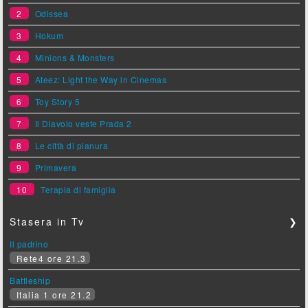
2
Odissea
3
Hokum
4
Minions & Monsters
5
Ateez: Light the Way in Cinemas
6
Toy Story 5
7
Il Diavolo veste Prada 2
8
Le città di pianura
9
Primavera
10
Terapia di famiglia
Stasera in Tv
❯
Il padrino
Rete4 ore 21.3
Battleship
Italia 1 ore 21.2