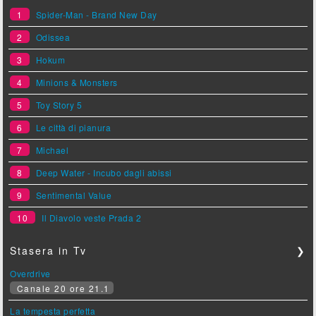
1
Spider-Man - Brand New Day
2
Odissea
3
Hokum
4
Minions & Monsters
5
Toy Story 5
6
Le città di pianura
7
Michael
8
Deep Water - Incubo dagli abissi
9
Sentimental Value
10
Il Diavolo veste Prada 2
Stasera in Tv
❯
Overdrive
Canale 20 ore 21.1
La tempesta perfetta