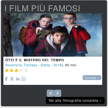
I FILM PIÙ FAMOSI
ÖTZI E IL MISTERO DEL TEMPO
Avventura
,
Fantasy
- (
Italia
-
2018
), 90 min.





Scheda »
Vai alla filmografia completa »