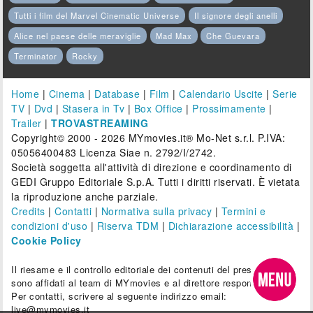
Tutti i film del Marvel Cinematic Universe
Il signore degli anelli
Alice nel paese delle meraviglie
Mad Max
Che Guevara
Terminator
Rocky
Home
|
Cinema
|
Database
|
Film
|
Calendario Uscite
|
Serie
TV
|
Dvd
|
Stasera in Tv
|
Box Office
|
Prossimamente
|
Trailer
|
TROVASTREAMING
Copyright© 2000 - 2026 MYmovies.it® Mo-Net s.r.l. P.IVA:
05056400483 Licenza Siae n. 2792/I/2742.
Società soggetta all'attività di direzione e coordinamento di
GEDI Gruppo Editoriale S.p.A. Tutti i diritti riservati. È vietata
la riproduzione anche parziale.
Credits
|
Contatti
|
Normativa sulla privacy
|
Termini e
condizioni d'uso
|
Riserva TDM
|
Dichiarazione accessibilità
|
Cookie Policy
Il riesame e il controllo editoriale dei contenuti del presente sito
sono affidati al team di MYmovies e al direttore responsabile.
Per contatti, scrivere al seguente indirizzo email:
live@mymovies.it