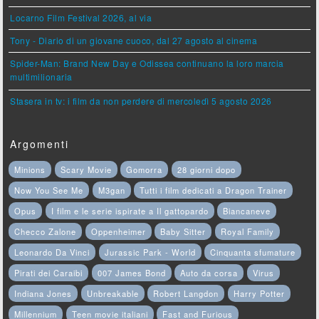
Locarno Film Festival 2026, al via
Tony - Diario di un giovane cuoco, dal 27 agosto al cinema
Spider-Man: Brand New Day e Odissea continuano la loro marcia
multimilionaria
Stasera in tv: i film da non perdere di mercoledì 5 agosto 2026
Argomenti
Minions
Scary Movie
Gomorra
28 giorni dopo
Now You See Me
M3gan
Tutti i film dedicati a Dragon Trainer
Opus
I film e le serie ispirate a Il gattopardo
Biancaneve
Checco Zalone
Oppenheimer
Baby Sitter
Royal Family
Leonardo Da Vinci
Jurassic Park - World
Cinquanta sfumature
Pirati dei Caraibi
007 James Bond
Auto da corsa
Virus
Indiana Jones
Unbreakable
Robert Langdon
Harry Potter
Millennium
Teen movie italiani
Fast and Furious