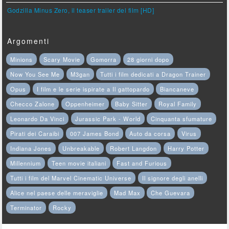
Godzilla Minus Zero, il teaser trailer del film [HD]
Argomenti
Minions
Scary Movie
Gomorra
28 giorni dopo
Now You See Me
M3gan
Tutti i film dedicati a Dragon Trainer
Opus
I film e le serie ispirate a Il gattopardo
Biancaneve
Checco Zalone
Oppenheimer
Baby Sitter
Royal Family
Leonardo Da Vinci
Jurassic Park - World
Cinquanta sfumature
Pirati dei Caraibi
007 James Bond
Auto da corsa
Virus
Indiana Jones
Unbreakable
Robert Langdon
Harry Potter
Millennium
Teen movie italiani
Fast and Furious
Tutti i film del Marvel Cinematic Universe
Il signore degli anelli
Alice nel paese delle meraviglie
Mad Max
Che Guevara
Terminator
Rocky