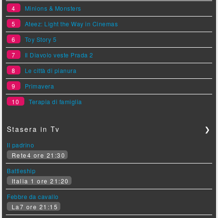
4
Minions & Monsters
5
Ateez: Light the Way in Cinemas
6
Toy Story 5
7
Il Diavolo veste Prada 2
8
Le città di pianura
9
Primavera
10
Terapia di famiglia
Stasera in Tv
❯
Il padrino
Rete4 ore 21:30
Battleship
Italia 1 ore 21:20
Febbre da cavallo
La7 ore 21:15