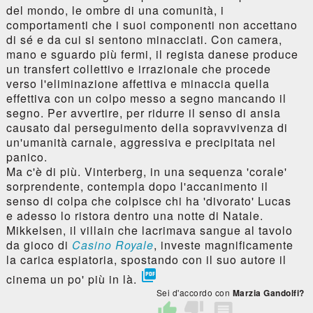
del mondo, le ombre di una comunità, i
comportamenti che i suoi componenti non accettano
di sé e da cui si sentono minacciati. Con camera,
mano e sguardo più fermi, il regista danese produce
un transfert collettivo e irrazionale che procede
verso l'eliminazione affettiva e minaccia quella
effettiva con un colpo messo a segno mancando il
segno. Per avvertire, per ridurre il senso di ansia
causato dal perseguimento della sopravvivenza di
un'umanità carnale, aggressiva e precipitata nel
panico.
Ma c'è di più. Vinterberg, in una sequenza 'corale'
sorprendente, contempla dopo l'accanimento il
senso di colpa che colpisce chi ha 'divorato' Lucas
e adesso lo ristora dentro una notte di Natale.
Mikkelsen, il villain che lacrimava sangue al tavolo
da gioco di
Casino Royale
, investe magnificamente
la carica espiatoria, spostando con il suo autore il

cinema un po' più in là.
Sei d'accordo con
Marzia Gandolfi?