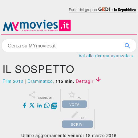
Vai alla ricerca avanzata »
IL SOSPETTO

Film 2012
|
Drammatico
,
115 min.
Dettagli


79
Condividi
VOTA


18
SCRIVI
Ultimo aggiornamento venerdì 18 marzo 2016