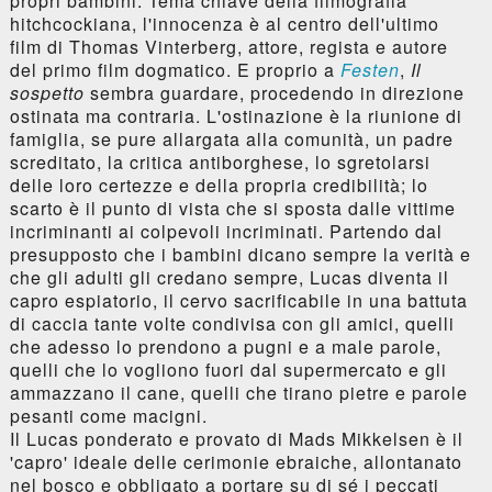
propri bambini. Tema chiave della filmografia
hitchcockiana, l'innocenza è al centro dell'ultimo
film di Thomas Vinterberg, attore, regista e autore
del primo film dogmatico. E proprio a
Festen
,
Il
sospetto
sembra guardare, procedendo in direzione
ostinata ma contraria. L'ostinazione è la riunione di
famiglia, se pure allargata alla comunità, un padre
screditato, la critica antiborghese, lo sgretolarsi
delle loro certezze e della propria credibilità; lo
scarto è il punto di vista che si sposta dalle vittime
incriminanti ai colpevoli incriminati. Partendo dal
presupposto che i bambini dicano sempre la verità e
che gli adulti gli credano sempre, Lucas diventa il
capro espiatorio, il cervo sacrificabile in una battuta
di caccia tante volte condivisa con gli amici, quelli
che adesso lo prendono a pugni e a male parole,
quelli che lo vogliono fuori dal supermercato e gli
ammazzano il cane, quelli che tirano pietre e parole
pesanti come macigni.
Il Lucas ponderato e provato di Mads Mikkelsen è il
'capro' ideale delle cerimonie ebraiche, allontanato
nel bosco e obbligato a portare su di sé i peccati