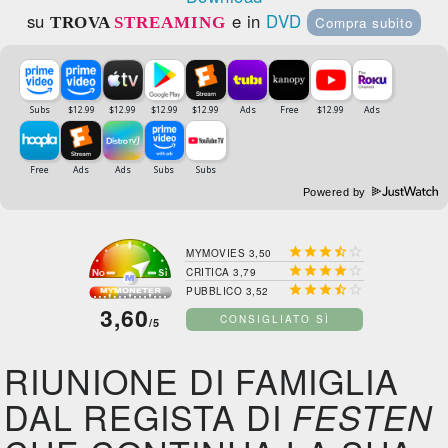
su
e in
DVD
TROVA
STREAMING
Compra subito
Powered by





MYMOVIES 3,50





CRITICA 3,79





PUBBLICO 3,52
3,60
CONSIGLIATO SÌ
/5
RIUNIONE DI FAMIGLIA
DAL REGISTA DI
FESTEN