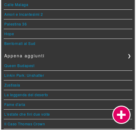
Calle Malaga
Amori e Incantesimi 2
Palestina 36
Hope
Bentornati al Sud
Appena aggiunti
❯
Queen Budapest
Linkin Park: Unshatter
Zustissia
La leggenda del deserto
Fame d'aria
L'estate che finì due volte
Il Caso Thomas Crown
Atcha Atcha