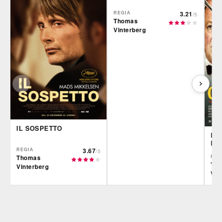
REGIA
3.21
/5
Thomas
Vinterberg
IL SOSPETTO
FES
FA
REGIA
3.67
/5
REG
Thomas
Th
Vinterberg
Vin
IBS
Film&More
IBS
DVD
DVD
BR
Feltrinelli
IBS
DVD
DVD