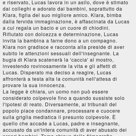
e riservato, Lucas lavora in un asilo, dove è stimato
dai colleghi e adorato dai bambini, soprattutto da
Klara, figlia del suo migliore amico. Klara, bimba
dalla fervida immaginazione, è affascinata da Lucas
a cui regala un bacio e un cuore di chiodini.
Rifiutato con dolcezza e determinazione, Lucas
invita la bambina a farne dono a un compagno.
Klara non gradisce e racconta alla preside di aver
subito le attenzioni sessuali dell'insegnante. La
bugia di Klara scatenerà la 'caccia' al mostro,
investendo rovinosamente la vita e gli affetti di
Lucas. Disperato ma deciso a reagire, Lucas
affronterà a testa alta la comunità nell'attesa di
provare la sua innocenza.
La legge è chiara, un uomo non può essere
considerato colpevole fino a quando sussiste solo
l'ipotesi di reato. Diversamente, ai tribunali del
popolo piace condannare, processare e cuocere
sulla griglia mediatica il presunto colpevole. È
quello che accade a Lucas, padre e insegnante,
accusato da un'intera comunità di aver abusato dei