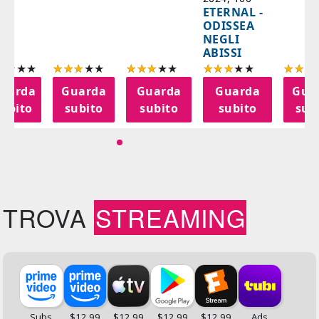
ETERNAL -
ODISSEA
NEGLI
ABISSI
uarda
Guarda
Guarda
Guarda
Gua
subito
subito
subito
subito
sub
TROVA
STREAMING