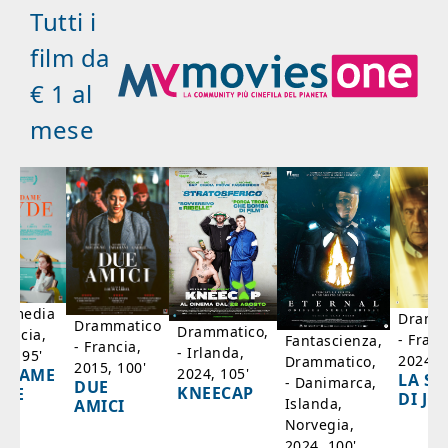
Tutti i
film da
€ 1 al
mese
mmedia
Dramm
Drammatico
Drammatico,
rancia,
- Franc
Fantascienza,
- Francia,
- Irlanda,
17, 95'
2024, 7
Drammatico,
2015, 100'
2024, 105'
ADAME
LA SC
- Danimarca,
DUE
KNEECAP
YDE
DI JO
Islanda,
AMICI
Norvegia,
2024, 100'