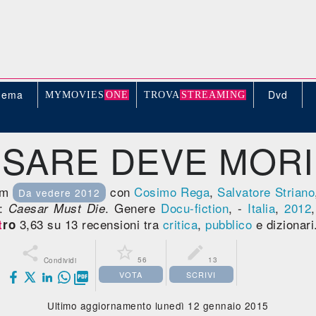
nema
Dvd
MYMOVIE
S
ONE
TROV
A
STREAMING
SARE DEVE MOR
ilm
con
Cosimo Rega
,
Salvatore Striano
Da vedere 2012
e:
. Genere
Docu-fiction
, -
Italia
,
2012
Caesar Must Die
3,63 su 13 recensioni tra
critica
,
pubblico
e dizionari
t
ro



56
13
Condividi
VOTA
SCRIVI

Ultimo aggiornamento lunedì 12 gennaio 2015