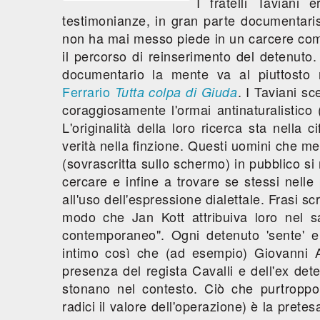
I fratelli Taviani
testimonianze, in gran parte documentaris
non ha mai messo piede in un carcere come
il percorso di reinserimento del detenuto
documentario la mente va al piuttosto 
Ferrario
. I Taviani s
Tutta colpa di Giuda
coraggiosamente l'ormai antinaturalistico
L'originalità della loro ricerca sta nella 
verità nella finzione. Questi uomini che me
(sovrascritta sullo schermo) in pubblico si
cercare e infine a trovare se stessi nelle
all'uso dell'espressione dialettale. Frasi sc
modo che Jan Kott attribuiva loro nel s
contemporaneo". Ogni detenuto 'sente' 
intimo così che (ad esempio) Giovanni 
presenza del regista Cavalli e dell'ex det
stonano nel contesto. Ciò che purtroppo
radici il valore dell'operazione) è la pretes