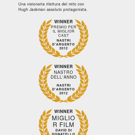
Una visionaria rilettura del mito con
Hugh Jackman assoluto protagonista.
WINNER
PREMIO PER
IL MIGLIOR
CAST
NASTRI
D'ARGENTO
2012
WINNER
NASTRO
DELL'ANNO
NASTRI
D'ARGENTO
2012
WINNER
MIGLIO
R FILM
Fantascienza,
Commedia
Drammatico
Drammati
DAVID DI
DONATELLO