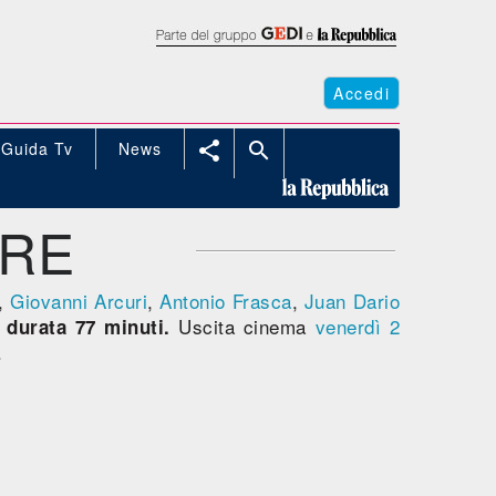
Accedi
Guida Tv
News


IRE
,
Giovanni Arcuri
,
Antonio Frasca
,
Juan Dario
,
Uscita cinema
venerdì 2
durata 77 minuti.
.