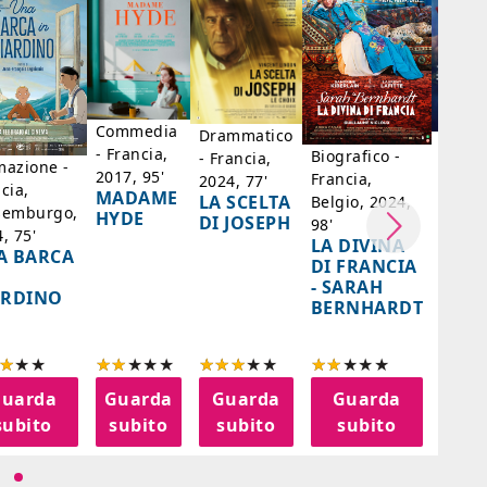
Commedia
Drammatico
Dram
- Francia,
Biografico -
- Francia,
- Bras
mazione -
2017, 95'
Francia,
2024, 77'
Messi
cia,
MADAME
LA SCELTA
Belgio, 2024,
Paesi 
semburgo,
HYDE
DI JOSEPH
98'
Cile, 
, 75'
LA DIVINA
A BARCA
85'
DI FRANCIA
IL
- SARAH
ARDINO
SENT
BERNHARDT
AZZ
uarda
Guarda
Guarda
Guarda
Gu
subito
subito
subito
subito
su