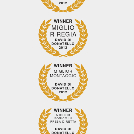
Drammatico,
- Francia,
- Marocco,
- Francia,
2012
- Danimarca,
2024, 101'
2022, 122'
2023, 102'
LA
IL
MON
Islanda,
GAZZA
CAFTANO
CRIME - 
Norvegia,
WINNER
LADRA
BLU
COLPEVO
MIGLIO
2024, 100'
SONO IO
ETERNAL -
R REGIA
ODISSEA
matico
DAVID DI
NEGLI
DONATELLO
ile,
2012
ABISSI
co,
Bassi,
2025,
WINNER
MIGLIOR
MONTAGGIO
IERO
DAVID DI
URRO
DONATELLO
2012
arda
Guarda
Guarda
Guarda
Guard
WINNER
MIGLIOR
bito
subito
subito
subito
subito
FONICO IN
PRESA DIRETTA
DAVID DI
DONATELLO