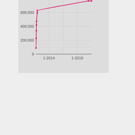
SEGNO
SOVVERSIVI
LE TIGRI DI
RPIONE
MOMPRACEM
1.88
REGIA
2.50
REGIA
3.34
/5
/5
/5
Vittorio
Alberto
Taviani,
Rodríguez
Paolo
Taviani