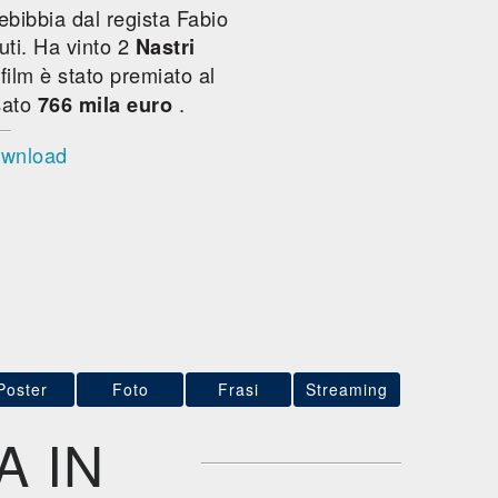
Rebibbia dal regista Fabio
nuti. Ha vinto 2
Nastri
l film è stato premiato al
sato
.
766 mila euro
ownload
Poster
Foto
Frasi
Streaming
 IN