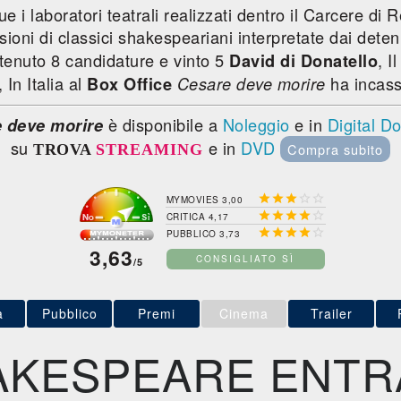
 i laboratori teatrali realizzati dentro il Carcere di 
rsioni di classici shakespeariani interpretate dai dete
ottenuto 8 candidature e vinto 5
, I
David di Donatello
, In Italia al
ha incas
Box Office
Cesare deve morire
è disponibile a
Noleggio
e in
Digital D
 deve morire
su
e in
DVD
Compra subito
TROVA
STREAMING





MYMOVIES 3,00





CRITICA 4,17





PUBBLICO 3,73
3,63
CONSIGLIATO SÌ
/5
a
Pubblico
Premi
Cinema
Trailer
AKESPEARE ENTRA