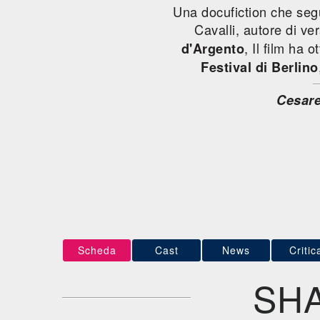
Una docufiction che segue
Cavalli, autore di ve
, Il film ha 
d'Argento
Festival di Berlino
Cesare
Scheda
Cast
News
Critic
SH