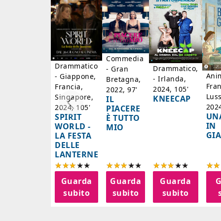
Commedia
Drammatico
Drammatico,
- Gran
Ani
- Giappone,
- Irlanda,
Bretagna,
Fran
Francia,
2024, 105'
2022, 97'
Lus
Singapore,
KNEECAP
IL
2024
2024, 105'
PIACERE
UN
SPIRIT
È TUTTO
IN
WORLD -
MIO
GI
LA FESTA
DELLE
LANTERNE
Guarda
Guarda
Guarda
G
subito
subito
subito