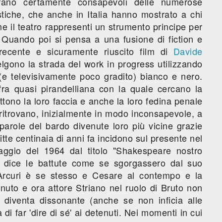
 erano certamente consapevoli delle numerose
tiche, che anche in Italia hanno mostrato a chi
 il teatro rappresenti un strumento principe per
. Quando poi si pensa a una fusione di fiction e
recente e sicuramente riuscito film di
Davide
celgono la strada del work in progress utilizzando
 (e televisivamente poco gradito) bianco e nero.
cifra quasi pirandelliana con la quale cercano la
ttono la loro faccia e anche la loro fedina penale
 ritrovano, inizialmente in modo inconsapevole, a
 parole del bardo divenute loro più vicine grazie
ritte centinaia di anni fa incidono sul presente nel
aggio del 1964 dal titolo "Shakespeare nostro
e dice le battute come se sgorgassero dal suo
Arcuri è se stesso e Cesare al contempo e la
enuto e ora attore Striano nel ruolo di Bruto non
 diventa dissonante (anche se non inficia alle
a di far 'dire di sé' ai detenuti. Nei momenti in cui