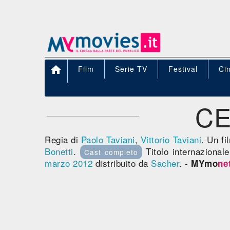

Film
Serie TV
Festival
Ci
CE
Regia di
Paolo Taviani
,
Vittorio Taviani
. Un f
Bonetti
.
Titolo internazional
Cast completo
marzo 2012
distribuito da
Sacher
. -
MYmo
ne