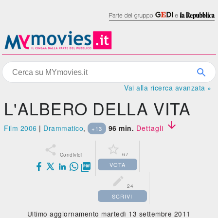
Vai alla ricerca avanzata »
L'ALBERO DELLA VITA

Film 2006
|
Drammatico
,
96 min.
Dettagli
+13


67
Condividi
VOTA


24
SCRIVI
Ultimo aggiornamento martedì 13 settembre 2011