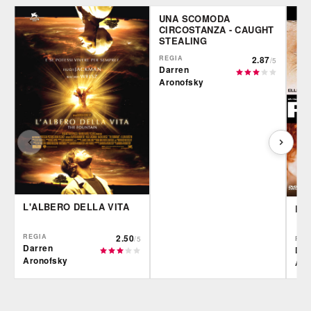
UNA SCOMODA
CIRCOSTANZA - CAUGHT
STEALING
REGIA
2.87
/5
Darren
Aronofsky
L'ALBERO DELLA VITA
RE
REGIA
2.50
/5
REG
Darren
Dar
Aronofsky
Aro
IBS
Film&More
CG |
DVD
DVD
BR