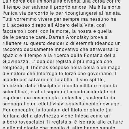
La ricerca dell'immortalità diventa una corsa contro
il tempo per salvare il proprio amore. Ma è la morte
l'unica via percorribile per ricongiungersi all'amata.
Tutti vorremmo vivere per sempre ma nessuno ha
più accesso diretto all'Albero della Vita, così
facciamo i conti con la morte, la nostra e quella
delle persone care. Darren Aronofsky prova a
riflettere su questo desiderio di eternità ideando un
racconto decisamente innovativo che attraversa lo
spazio e il tempo alla ricerca della Fontana della
Giovinezza. L'idea del regista è più magica che
religiosa, il Thomas sospeso nella bolla è un mago
divinatore che interroga le forze che governano il
mondo per salvare chi lo abita. Il suo spirito,
innalzato dalla disciplina (quella militare e quella
scientifica), è al di sopra del mondo materiale ed
esprime una cosmologia fantastica, sostenuta da
scenografie ed effetti visivi squisitamente new age.
Per concepire la fountain del titolo originale (la
fontana della giovinezza viene intesa come un
albero rovesciato), il regista si è ispirato alle culture
e alle mitologie che meglio di altre hanno saputo