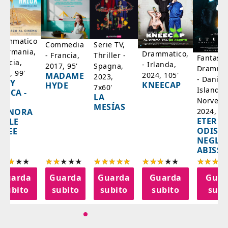
rammatico
Serie TV,
Commedia
 Germania,
Drammatico,
Thriller -
- Francia,
Fantasci
rancia,
- Irlanda,
Spagna,
2017, 95'
Drammat
025, 99'
2024, 105'
MADAME
2023,
- Danim
ADY
KNEECAP
HYDE
7x60'
Islanda,
AZCA -
LA
Norvegi
A
MESÍAS
IGNORA
2024, 10
ETERNA
ELLE
ODISS
INEE
NEGLI
ABISSI
Guarda
Guarda
Guarda
Guarda
Guar
subito
subito
subito
subito
subi