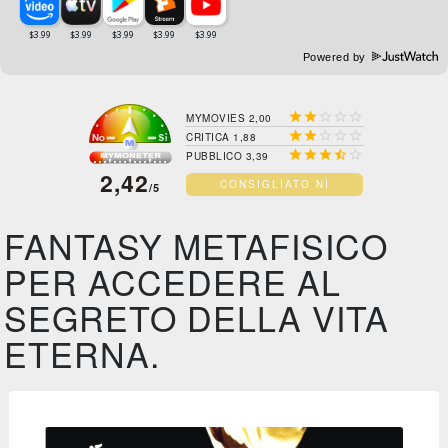
Powered by





MYMOVIES 2,00





CRITICA 1,88





PUBBLICO 3,39
2,42
CONSIGLIATO NÌ
/5
FANTASY METAFISICO
PER ACCEDERE AL
SEGRETO DELLA VITA
ETERNA.