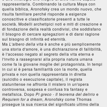
rappresentarla. Combinando la cultura Maya con
quella biblica, Aronofsky crea un mondo nuovo, che
risulta familiare perché risponde a esigenze
conoscitive e classificatorie presenti a tutte le
società. Modelli archetipici noti e miti di creazione e
di fondazione della realtà condivisi, che soddisfano
il bisogno di cercare spiegazioni e di darsi ragione
sul bisogno di infinità ed eternità.
Ma
L'albero della vita
è anche e più semplicemente
una storia d'amore, è una dichiarazione di fallibilità,
è l'accesso negato al segreto della vita eterna e
l'invito a rassegnarsi alla propria natura umana
come fa la giovane moglie del protagonista. In tempi
in cui si è persa familiarità con la morte, quella
privata e non quella rappresentata in diretta
(suicidio o esecuzione capitale), il regista
statunitense ne affronta il mistero in un'opera
controversa, sospesa e confusa tra fantasy e
metafisica. Dopo
Pi greco - Il teorema del delirio
e
Requiem for a dream
, Aronofsky come Thomas
prosegue la sua ricerca del significato ultimo della