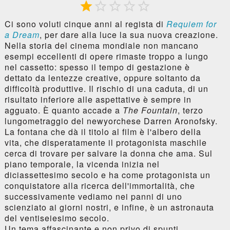





Ci sono voluti cinque anni al regista di
Requiem for
a Dream
, per dare alla luce la sua nuova creazione.
Nella storia del cinema mondiale non mancano
esempi eccellenti di opere rimaste troppo a lungo
nel cassetto: spesso il tempo di gestazione è
dettato da lentezze creative, oppure soltanto da
difficoltà produttive. Il rischio di una caduta, di un
risultato inferiore alle aspettative è sempre in
agguato. È quanto accade a
The Fountain
, terzo
lungometraggio del newyorchese Darren Aronofsky.
La fontana che dà il titolo al film è l'albero della
vita, che disperatamente il protagonista maschile
cerca di trovare per salvare la donna che ama. Sul
piano temporale, la vicenda inizia nel
diciassettesimo secolo e ha come protagonista un
conquistatore alla ricerca dell'immortalità, che
successivamente vediamo nei panni di uno
scienziato ai giorni nostri, e infine, è un astronauta
del ventiseiesimo secolo.
Un tema affascinante e non privo di spunti