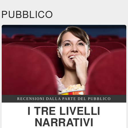
Feltrinelli
IBS
IBS
DVD
DVD
PUBBLICO
Feltrinelli
Felt
DVD
RECENSIONI DALLA PARTE DEL PUBBLICO
I TRE LIVELLI
NARRATIVI