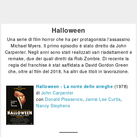
IBS
IBS
Fil
DVD
DVD
BR
Feltrinelli
Feltrinelli
IBS
DVD
DVD
Felt
Halloween
Una serie di film horror che ha per protagonista l'assassino
Michael Myers. Il primo episodio è stato diretto da John
Carpenter. Negli anni sono stati realizzati vari riadattamenti e
remake, due dei quali diretti da Rob Zombie. Di recente la
regia del franchise è stat aaffidata a David Gordon Green
che, oltre al film del 2018, ha altri due titoli in lavorazione.
Halloween - La notte delle streghe
(1978)
di
John Carpenter
con
Donald Pleasence
,
Jamie Lee Curtis
,
Nancy Stephens