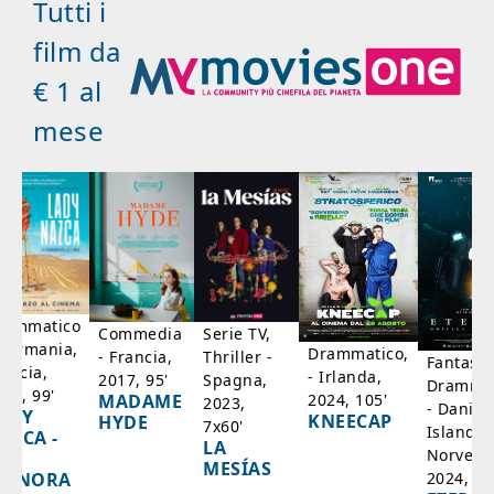
Tutti i
film da
€ 1 al
mese
rammatico
Serie TV,
Commedia
 Germania,
Drammatico,
Thriller -
- Francia,
Fantasci
rancia,
- Irlanda,
Spagna,
2017, 95'
Drammat
025, 99'
2024, 105'
MADAME
2023,
- Danim
ADY
KNEECAP
HYDE
7x60'
Islanda,
AZCA -
LA
Norvegi
A
MESÍAS
IGNORA
2024, 10