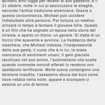
quindici anni fugge per recarsi al suo paesello: è il
31 ottobre, notte in cui si esorcizzano le streghe,
secondo l'antica tradizione americana. Grazie a
questa concomitanza, Michael può uccidere
indisturbato altre persone. Per fortuna un medico
arriverà in tempo a fermare il giovane folle. Questo
è un film che ha segnato un'epoca nella storia del
cinema, e aperto un filone, un genere. Si tratta di un
horror che spaventa e avvince. La freddezza della
maschera, che Micheal indossa, l'inespressività
delle sue gesta, il vuoto che è in lui, la totale
mancanza di sentimenti umani, il gelo glaciale
racchiuso nel suo animo, l'automatismo che scatta
quando commette omicidi efferati lo rendono uno
spettacolo terrificante. Molte scene contengono una
tensione inaudita, l'assassino sbuca dal buio come
lieve nebbia nella notte, appare e scompare ci
estorce un urlo di terrore.