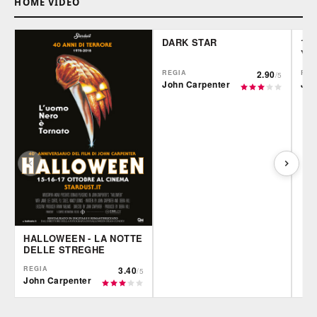
HOME VIDEO
DARK STAR
199
YO
REGIA
2.90
REG
/5
John Carpenter
Joh
HALLOWEEN - LA NOTTE
DELLE STREGHE
REGIA
3.40
/5
John Carpenter