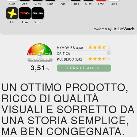
Powered by





MYMOVIES 3,50

CRITICA





PUBBLICO 3,52
3,51
CONSIGLIATO SÌ
/5
UN OTTIMO PRODOTTO,
RICCO DI QUALITÀ
VISUALI E SORRETTO DA
UNA STORIA SEMPLICE,
MA BEN CONGEGNATA.