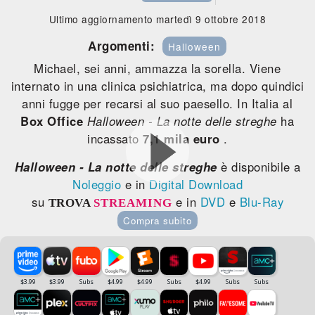
Ultimo aggiornamento martedì 9 ottobre 2018
Argomenti:
Halloween
Michael, sei anni, ammazza la sorella. Viene
internato in una clinica psichiatrica, ma dopo quindici
anni fugge per recarsi al suo paesello. In Italia al
Box Office
Halloween - La notte delle streghe
ha
incassato
7,1 mila euro
.
Halloween - La notte delle streghe
è disponibile a
Noleggio
e in
Digital Download
su
e in
DVD
e
Blu-Ray
TROVA
STREAMING
Compra subito