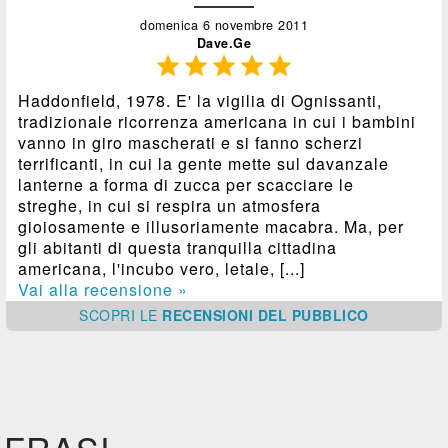
domenica 6 novembre 2011
Dave.Ge





Haddonfield, 1978. E' la vigilia di Ognissanti,
tradizionale ricorrenza americana in cui i bambini
vanno in giro mascherati e si fanno scherzi
terrificanti, in cui la gente mette sul davanzale
lanterne a forma di zucca per scacciare le
streghe, in cui si respira un atmosfera
gioiosamente e illusoriamente macabra. Ma, per
gli abitanti di questa tranquilla cittadina
americana, l'incubo vero, letale, [...]
Vai alla recensione »
SCOPRI
LE
RECENSIONI DEL PUBBLICO