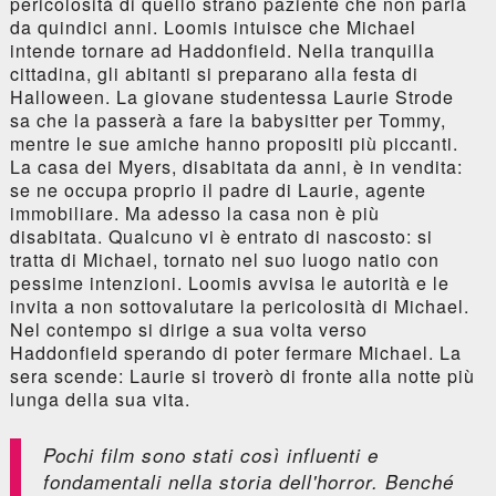
pericolosità di quello strano paziente che non parla
da quindici anni. Loomis intuisce che Michael
intende tornare ad Haddonfield. Nella tranquilla
cittadina, gli abitanti si preparano alla festa di
Halloween. La giovane studentessa Laurie Strode
sa che la passerà a fare la babysitter per Tommy,
mentre le sue amiche hanno propositi più piccanti.
La casa dei Myers, disabitata da anni, è in vendita:
se ne occupa proprio il padre di Laurie, agente
immobiliare. Ma adesso la casa non è più
disabitata. Qualcuno vi è entrato di nascosto: si
tratta di Michael, tornato nel suo luogo natio con
pessime intenzioni. Loomis avvisa le autorità e le
invita a non sottovalutare la pericolosità di Michael.
Nel contempo si dirige a sua volta verso
Haddonfield sperando di poter fermare Michael. La
sera scende: Laurie si troverò di fronte alla notte più
lunga della sua vita.
Pochi film sono stati così influenti e
fondamentali nella storia dell'horror. Benché