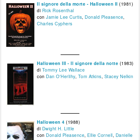
Il signore della morte - Halloween II
(1981)
di
Rick Rosenthal
con
Jamie Lee Curtis
,
Donald Pleasence
,
Charles Cyphers
Halloween III - Il signore della notte
(1983)
di
Tommy Lee Wallace
con
Dan O'Herlihy
,
Tom Atkins
,
Stacey Nelkin
Halloween 4
(1988)
di
Dwight H. Little
con
Donald Pleasence
,
Ellie Cornell
,
Danielle