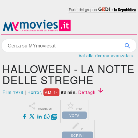
Vai alla ricerca avanzata »
HALLOWEEN - LA NOTTE
DELLE STREGHE

Film 1978
|
Horror
,
93 min.
Dettagli
V.M. 14


248
Condividi
VOTA


2
SCRIVI