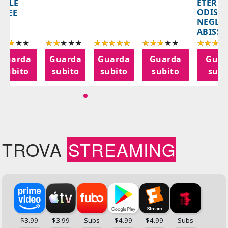
ETERNA
ELLE
ODISS
INEE
NEGLI
ABISSI
Guarda
Guarda
Guarda
Guarda
Guar
subito
subito
subito
subito
subi
TROVA
STREAMING