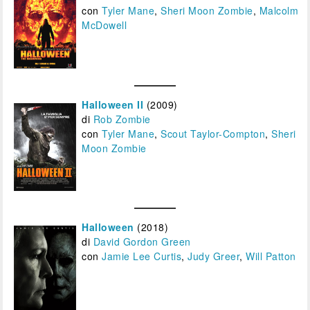
con
Tyler Mane
,
Sheri Moon Zombie
,
Malcolm
McDowell
Halloween II
(2009)
di
Rob Zombie
con
Tyler Mane
,
Scout Taylor-Compton
,
Sheri
Moon Zombie
Halloween
(2018)
di
David Gordon Green
con
Jamie Lee Curtis
,
Judy Greer
,
Will Patton