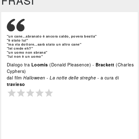
FRASI
"un cane...sbranato è ancora caldo, povera bestia"
"è stato lui"
"ma via dottore...sarà stato un altro cane"
"lei crede eh?"
"un uomo non sbrana"
"lui non è un uomo"
Dialogo tra
Loomis
(Donald Pleasence) -
Brackett
(Charles
Cyphers)
dal film
Halloween - La notte delle streghe
- a cura di
travieso