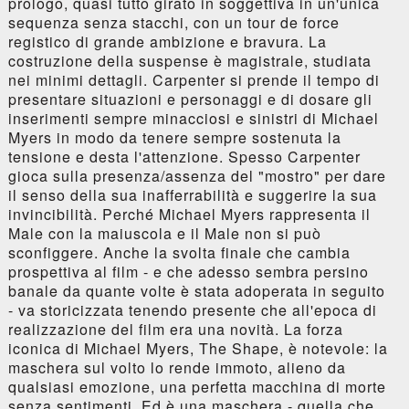
prologo, quasi tutto girato in soggettiva in un'unica
sequenza senza stacchi, con un tour de force
registico di grande ambizione e bravura. La
costruzione della suspense è magistrale, studiata
nei minimi dettagli. Carpenter si prende il tempo di
presentare situazioni e personaggi e di dosare gli
inserimenti sempre minacciosi e sinistri di Michael
Myers in modo da tenere sempre sostenuta la
tensione e desta l'attenzione. Spesso Carpenter
gioca sulla presenza/assenza del "mostro" per dare
il senso della sua inafferrabilità e suggerire la sua
invincibilità. Perché Michael Myers rappresenta il
Male con la maiuscola e il Male non si può
sconfiggere. Anche la svolta finale che cambia
prospettiva al film - e che adesso sembra persino
banale da quante volte è stata adoperata in seguito
- va storicizzata tenendo presente che all'epoca di
realizzazione del film era una novità. La forza
iconica di Michael Myers, The Shape, è notevole: la
maschera sul volto lo rende immoto, alieno da
qualsiasi emozione, una perfetta macchina di morte
senza sentimenti. Ed è una maschera - quella che