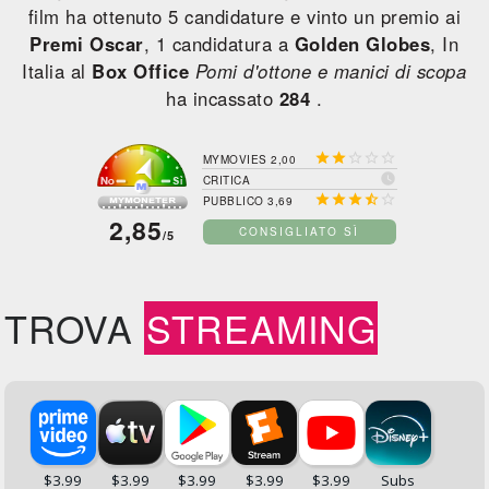
film ha ottenuto 5 candidature e vinto un premio ai
Premi Oscar
, 1 candidatura a
Golden Globes
, In
Italia al
Box Office
Pomi d'ottone e manici di scopa
ha incassato
284
.





MYMOVIES 2,00

CRITICA





PUBBLICO 3,69
2,85
CONSIGLIATO SÌ
/5
TROVA
STREAMING