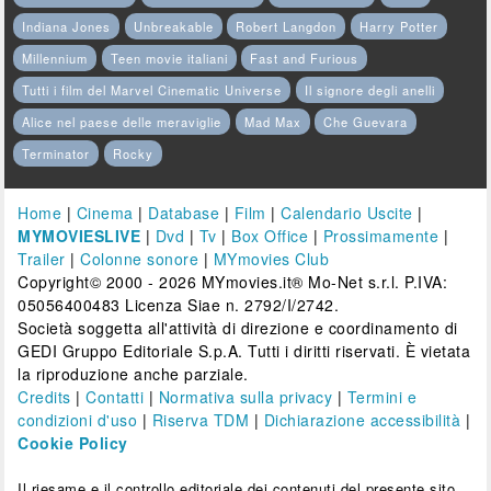
Indiana Jones
Unbreakable
Robert Langdon
Harry Potter
Millennium
Teen movie italiani
Fast and Furious
Tutti i film del Marvel Cinematic Universe
Il signore degli anelli
Alice nel paese delle meraviglie
Mad Max
Che Guevara
Terminator
Rocky
Home
|
Cinema
|
Database
|
Film
|
Calendario Uscite
|
MYMOVIESLIVE
|
Dvd
|
Tv
|
Box Office
|
Prossimamente
|
Trailer
|
Colonne sonore
|
MYmovies Club
Copyright© 2000 - 2026 MYmovies.it® Mo-Net s.r.l. P.IVA:
05056400483 Licenza Siae n. 2792/I/2742.
Società soggetta all'attività di direzione e coordinamento di
GEDI Gruppo Editoriale S.p.A. Tutti i diritti riservati. È vietata
la riproduzione anche parziale.
Credits
|
Contatti
|
Normativa sulla privacy
|
Termini e
condizioni d'uso
|
Riserva TDM
|
Dichiarazione accessibilità
|
Cookie Policy
Il riesame e il controllo editoriale dei contenuti del presente sito