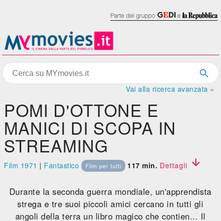
Vai alla ricerca avanzata »
POMI D'OTTONE E
MANICI DI SCOPA IN
STREAMING

Film 1971
|
Fantastico
117 min.
Dettagli
Film per tutti
Durante la seconda guerra mondiale, un'apprendista
strega e tre suoi piccoli amici cercano in tutti gli
angoli della terra un libro magico che contien... Il