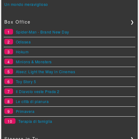
Un mondo meraviglioso
Box Office
❯
1
Spider-Man - Brand New Day
2
Odissea
3
Hokum
4
Minions & Monsters
5
Ateez: Light the Way in Cinemas
6
Toy Story 5
7
Il Diavolo veste Prada 2
8
Le città di pianura
9
Primavera
10
Terapia di famiglia
Stasera in Tv
❯