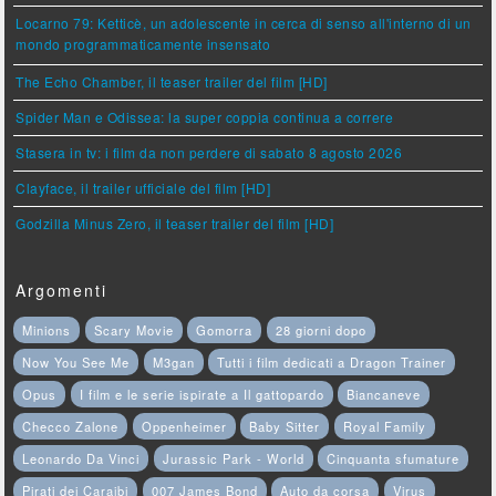
Locarno 79: Ketticè, un adolescente in cerca di senso all'interno di un
mondo programmaticamente insensato
The Echo Chamber, il teaser trailer del film [HD]
Spider Man e Odissea: la super coppia continua a correre
Stasera in tv: i film da non perdere di sabato 8 agosto 2026
Clayface, il trailer ufficiale del film [HD]
Godzilla Minus Zero, il teaser trailer del film [HD]
Argomenti
Minions
Scary Movie
Gomorra
28 giorni dopo
Now You See Me
M3gan
Tutti i film dedicati a Dragon Trainer
Opus
I film e le serie ispirate a Il gattopardo
Biancaneve
Checco Zalone
Oppenheimer
Baby Sitter
Royal Family
Leonardo Da Vinci
Jurassic Park - World
Cinquanta sfumature
Pirati dei Caraibi
007 James Bond
Auto da corsa
Virus