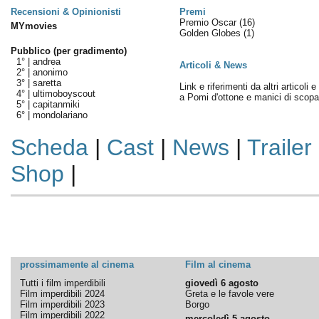
Recensioni & Opinionisti
Premi
Premio Oscar
(16)
MYmovies
Golden Globes
(1)
Pubblico (per gradimento)
1° |
andrea
Articoli & News
2° |
anonimo
3° |
saretta
Link e riferimenti da altri articoli 
4° |
ultimoboyscout
a Pomi d'ottone e manici di scopa
5° |
capitanmiki
6° |
mondolariano
Scheda
|
Cast
|
News
|
Trailer
Shop
|
prossimamente al cinema
Film al cinema
Tutti i film imperdibili
giovedì 6 agosto
Film imperdibili 2024
Greta e le favole vere
Film imperdibili 2023
Borgo
Film imperdibili 2022
mercoledì 5 agosto