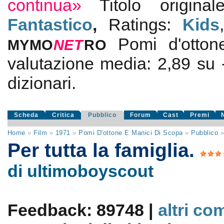
continua»
Titolo origin
Fantastico
,
Ratings:
Kids
Pomi d'otton
MYMO
NE
T
RO
valutazione media:
2,89
su
dizionari.
Scheda
Critica
Pubblico
Forum
Cast
Premi
Home
»
Film
»
1971
»
Pomi D'ottone E Manici Di Scopa
»
Pubblico
Per tutta la famiglia.
di ultimoboyscout
Feedback: 89748 |
altri co