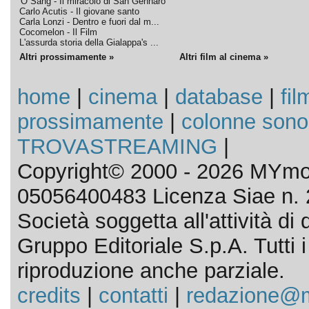
'O Sang - Il miracolo di San Gennaro
Carlo Acutis - Il giovane santo
Carla Lonzi - Dentro e fuori dal m...
Cocomelon - Il Film
L'assurda storia della Gialappa's ...
Altri prossimamente »
Altri film al cinema »
home
|
cinema
|
database
|
fil
prossimamente
|
colonne sono
TROVASTREAMING
|
Copyright© 2000 - 2026 MYmov
05056400483 Licenza Siae n. 
Società soggetta all'attività d
Gruppo Editoriale S.p.A. Tutti i d
riproduzione anche parziale.
credits
|
contatti
|
redazione@m