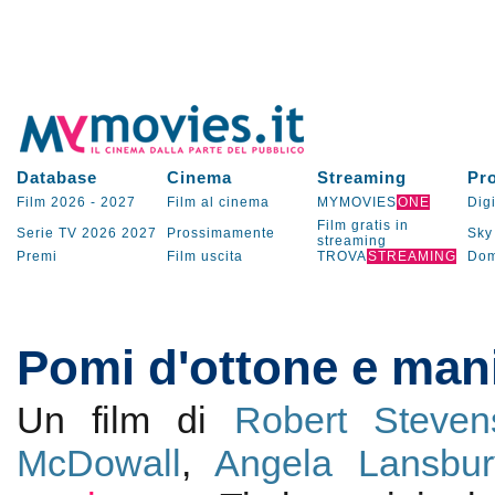
Database
Cinema
Streaming
Pr
Film 2026
-
2027
Film al cinema
MYMOVIES
ONE
Digi
Film gratis in
Serie TV
2026
2027
Prossimamente
Sky
streaming
Premi
Film uscita
TROVA
STREAMING
Dom
Pomi d'ottone e mani
Un film di
Robert Steven
McDowall
,
Angela Lansbur