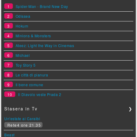
1
Spider-Man - Brand New Day
2
Odissea
3
Hokum
4
Minions & Monsters
5
Ateez: Light the Way in Cinemas
6
Michael
7
Toy Story 5
8
Le città di pianura
9
Il bene comune
10
Il Diavolo veste Prada 2
Stasera in Tv
❯
Un'estate ai Caraibi
Rete4 ore 21.35
Beast