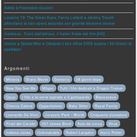
Addio a Francesco Guccini
Locarno 79: The Green Eyes, Fanny Liatard e Jérémy Trouilh
affrontano la loro opera seconda con grande tensione morale
Insidious - Fuori dall'altrove, il trailer finale del film [HD]
Grazie a Spider-Man e Odissea il box office 2026 supera i 50 milioni di
spettatori
Argomenti
Minions
Scary Movie
Gomorra
28 giorni dopo
Now You See Me
M3gan
Tutti i film dedicati a Dragon Trainer
Opus
I film e le serie ispirate a Il gattopardo
Biancaneve
Checco Zalone
Oppenheimer
Baby Sitter
Royal Family
Leonardo Da Vinci
Jurassic Park - World
Cinquanta sfumature
Pirati dei Caraibi
007 James Bond
Auto da corsa
Virus
Indiana Jones
Unbreakable
Robert Langdon
Harry Potter