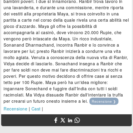
bambini poveri. I due si innamorano. Ranbir trova lavoro in
una lavanderia, e durante una commissione, mentre riporta
dei vestiti alla proprietaria Maya, si trova coinvolto in una
partita a carte nel corso della quale rivela una certa abilità nel
gioco d'azzardo. Maya gli offre la possibilità di
accompagnarla al casinò, dove vincono 20.000 Rupie, che
vengono però intascate da Maya. Un ricco industriale,
Sonanand Dharmachand, incontra Ranbir e lo convince a
lavorare per lui; presto Ranbir inizierà a condurre una vita
molto agiata. Venuta a conoscenza della nuova vita di Ranbir,
Vidya decide di lasciarlo. Sonachand insegna a Ranbir che
per fare soldi non deve mai fare discriminazioni tra ricchi e
poveri. Per questo motivo decidono di offrire case ai senza
tetto per 100 Rupie. Maya però ha un'idea migliore:
ingannare Sonechand e fuggire dall'India con tutti i soldi
racimolati. Ma Vidya dissuade Ranbir dall'intentare la truffa
per crearsi un futuro onesto insieme a lei.
Recensione ❯
Recensione
|
Cast
|