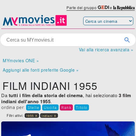
Parte del gruppo
e
Vai alla ricerca avanzata »
MYmovies ONE »
Aggiungi alle fonti preferite Google »
FILM INDIANI 1955
Da
tutti i film della storia del cinema
, hai selezionato
3 film
indiani dell'anno 1955
.
ordina per:
Stelle
Uscita
Rank
Titolo
Filtri attivi:
1955 X
indiani X