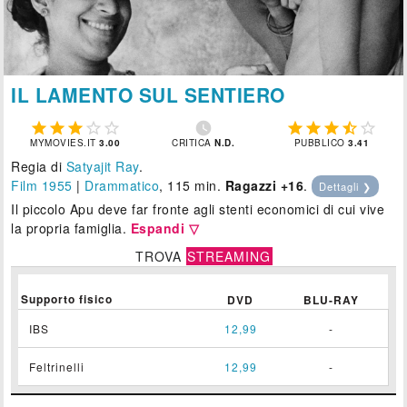
IL LAMENTO SUL SENTIERO











MYMOVIES.IT
3.00
CRITICA
N.D.
PUBBLICO
3.41
Regia di
Satyajit Ray
.
Film 1955
|
Drammatico
, 115 min.
Ragazzi +16
.
Dettagli ❯
Il piccolo Apu deve far fronte agli stenti economici di cui vive
la propria famiglia.
Espandi ▽
TROVA
STREAMING
Supporto fisico
DVD
BLU-RAY
IBS
12,99
-
Feltrinelli
12,99
-