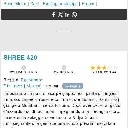
Recensione
|
Cast
|
Rassegna stampa
|
Forum
|
SHREE 420







MYMOVIES.IT
N.D.
CRITICA
N.D.
PUBBLICO
3.00
Regia di
Raj Kapoor
.
Film 1955
|
Musical
, 168 min.
Dettagli ❯
Indossando un paio di scarpe giapponesi, pantaloni inglesi,
un rosso cappello russo e con un cuore indiano, Ranbir Raj
giunge a Mumbai in cerca fortuna. Dopo aver perso al gioco
d'azzardo i soldi racimolati impegnando una medaglia d'oro,
finisce sulla spiaggia dove incontra Vidya Shastri,
un'insegnante che gestisce una scuola privata riservata a