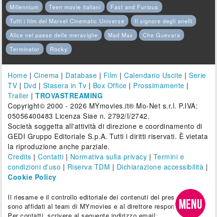
Millennium
Teen movie italiani
Fast and Furious
Tutti i film del Marvel Cinematic Universe
Il signore degli anelli
Alice nel paese delle meraviglie
Mad Max
Che Guevara
Terminator
Rocky
Home
|
Cinema
|
Database
|
Film
|
Calendario Uscite
|
Serie
TV
|
Dvd
|
Stasera in Tv
|
Box Office
|
Prossimamente
|
Trailer
|
TROVASTREAMING
Copyright© 2000 - 2026 MYmovies.it® Mo-Net s.r.l. P.IVA:
05056400483 Licenza Siae n. 2792/I/2742.
Società soggetta all'attività di direzione e coordinamento di
GEDI Gruppo Editoriale S.p.A. Tutti i diritti riservati. È vietata
la riproduzione anche parziale.
Credits
|
Contatti
|
Normativa sulla privacy
|
Termini e
condizioni d'uso
|
Riserva TDM
|
Dichiarazione accessibilità
|
Cookie Policy
Il riesame e il controllo editoriale dei contenuti del presente sito
sono affidati al team di MYmovies e al direttore responsabile.
Per contatti, scrivere al seguente indirizzo email: