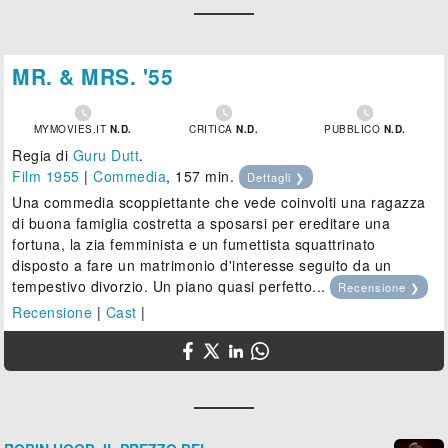
MR. & MRS. '55



MYMOVIES.IT
N.D.
CRITICA
N.D.
PUBBLICO
N.D.
Regia di
Guru Dutt
.
Film 1955
|
Commedia
, 157 min.
Dettagli ❯
Una commedia scoppiettante che vede coinvolti una ragazza
di buona famiglia costretta a sposarsi per ereditare una
fortuna, la zia femminista e un fumettista squattrinato
disposto a fare un matrimonio d'interesse seguito da un
tempestivo divorzio. Un piano quasi perfetto...
Recensione ❯
Recensione
|
Cast
|