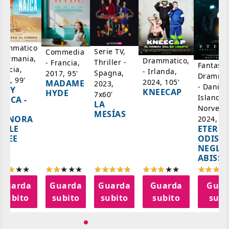
rammatico
Serie TV,
Commedia
 Germania,
Drammatico,
Thriller -
- Francia,
Fantasci
rancia,
- Irlanda,
Spagna,
2017, 95'
Drammat
025, 99'
2024, 105'
MADAME
2023,
- Danim
ADY
KNEECAP
HYDE
7x60'
Islanda,
AZCA -
LA
Norvegi
A
MESÍAS
IGNORA
2024, 10
ETERNA
ELLE
ODISS
INEE
NEGLI
ABISSI
Guarda
Guarda
Guarda
Guarda
Guar
subito
subito
subito
subito
subi