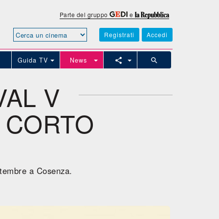
Parte del gruppo
e
Registrati
Accedi
Guida TV
News
VAL V
L CORTO
ettembre a Cosenza.