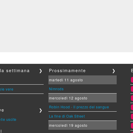
lla settimana
❯
Prossimamente
❯
martedì 11 agosto
Nimrods
ole vere
mercoledì 12 agosto
Robin Hood - Il prezzo del sangue
ve
❯
La fine di Oak Street
lle uscite
mercoledì 19 agosto
i