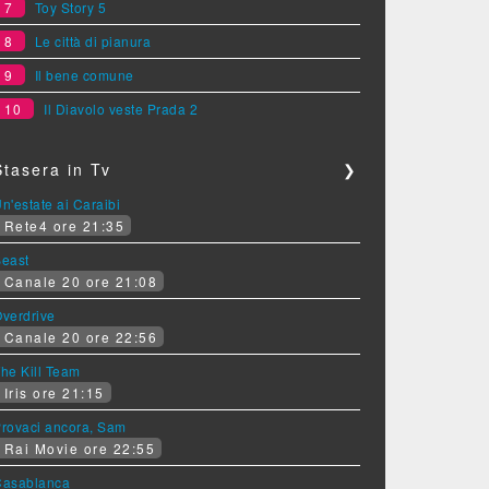
7
Toy Story 5
8
Le città di pianura
9
Il bene comune
10
Il Diavolo veste Prada 2
Stasera in Tv
❯
n'estate ai Caraibi
Rete4 ore 21:35
Beast
Canale 20 ore 21:08
verdrive
Canale 20 ore 22:56
he Kill Team
Iris ore 21:15
rovaci ancora, Sam
Rai Movie ore 22:55
Casablanca