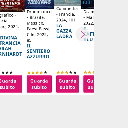
SONO 
Commedia
Drammatico
Drammatico
- Francia,
grafico -
- Brasile,
- Marocco,
2024, 101'
ncia,
Messico,
2022, 122'
LA
gio, 2024,
IL
Paesi Bassi,
GAZZA
CAFTANO
Cile, 2025,
LADRA
 DIVINA
BLU
85'
 FRANCIA
IL
SARAH
SENTIERO
RNHARDT
AZZURRO
Guarda
Guarda
Guarda
Guarda
Gua
subito
subito
subito
subito
sub