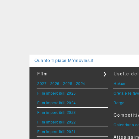
Quanto ti piace MYmovies.it
Film
❯
Uscite de
2027
-
2026
-
2025
-
2024
Hokum
Film imperdibili 2025
Greta e le fav
Film imperdibili 2024
Borgo
Film imperdibili 2023
Competiti
Film imperdibili 2022
Calendario de
Film imperdibili 2021
Attesissim