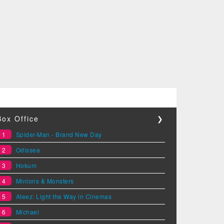
Box Office
❯
1
Spider-Man - Brand New Day
2
Odissea
3
Hokum
4
Minions & Monsters
5
Ateez: Light the Way in Cinemas
6
Michael