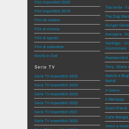
Film imperdibili 2020
The Invite - Il
Film imperdibili 2019
The Dog Stars 
Film da vedere
Hunger Games 
Film al cinema
Avengers - 
Film di agosto
Santiago - U
Film di settembre
ricominciare
Novità in Dvd
Resident Evil
Serie TV
Tony - Diario
Spezie e Bugi
Serie TV imperdibili 2025
Mehdi
Serie TV imperdibili 2024
Il Cileno
Serie TV imperdibili 2023
Il Malloppo
Serie TV imperdibili 2022
Silent Friend
Serie TV imperdibili 2021
Calle Malaga
Serie TV imperdibili 2020
Amori e Incan