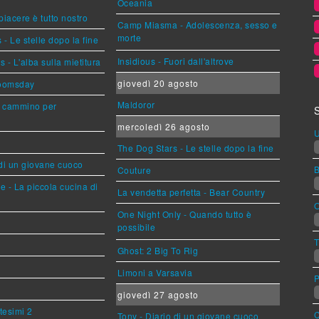
Oceania
 piacere è tutto nostro
Camp Miasma - Adolescenza, sesso e
morte
- Le stelle dopo la fine
Insidious - Fuori dall'altrove
- L'alba sulla mietitura
giovedì 20 agosto
Doomsday
Maldoror
n cammino per
mercoledì 26 agosto
U
The Dog Stars - Le stelle dopo la fine
 di un giovane cuoco
Couture
e - La piccola cucina di
La vendetta perfetta - Bear Country
O
One Night Only - Quando tutto è
possibile
T
Ghost: 2 Big To Rig
Limoni a Varsavia
P
giovedì 27 agosto
tesimi 2
Tony - Diario di un giovane cuoco