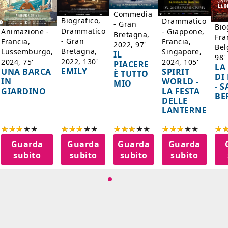
Commedia
Biografico,
Drammatico
- Gran
Bio
Drammatico
Animazione -
- Giappone,
Bretagna,
Fra
- Gran
Francia,
Francia,
2022, 97'
Bel
Bretagna,
Lussemburgo,
Singapore,
IL
98'
2022, 130'
2024, 75'
2024, 105'
PIACERE
LA
EMILY
UNA BARCA
SPIRIT
È TUTTO
DI
IN
WORLD -
MIO
- 
GIARDINO
LA FESTA
BE
DELLE
LANTERNE
Guarda
Guarda
Guarda
Guarda
subito
subito
subito
subito