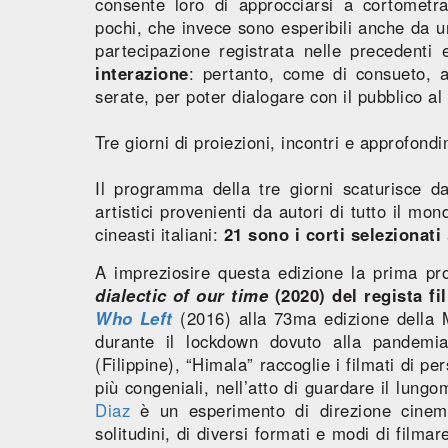
consente loro di approcciarsi a cortometrag
pochi, che invece sono esperibili anche da u
partecipazione registrata nelle precedenti 
interazione
: pertanto, come di consueto, al
serate, per poter dialogare con il pubblico al
Tre giorni di proiezioni, incontri e approfon
Il programma della tre giorni scaturisce d
artistici provenienti da autori di tutto il mo
cineasti italiani:
21 sono i corti selezionati
A impreziosire questa edizione la prima pr
dialectic of our time
(2020) del regista fi
Who Left
(2016) alla 73ma edizione della 
durante il lockdown dovuto alla pandemia
(Filippine), “Himala” raccoglie i filmati di pe
più congeniali, nell’atto di guardare il lung
Diaz
è un esperimento di direzione cinema
solitudini, di diversi formati e modi di film