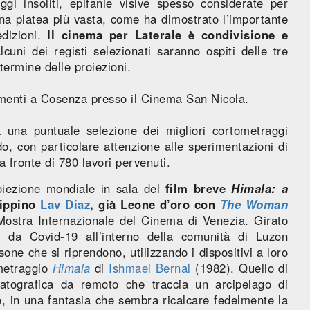
gi insoliti, epifanie visive spesso considerate per
na platea più vasta, come ha dimostrato l’importante
edizioni.
Il cinema per Laterale è condivisione e
cuni dei registi selezionati saranno ospiti delle tre
 termine delle proiezioni.
dimenti a Cosenza presso il Cinema San Nicola.
a una puntuale selezione dei migliori cortometraggi
ndo, con particolare attenzione alle sperimentazioni di
a fronte di 780 lavori pervenuti.
oiezione mondiale in sala del
film breve
Himala: a
lippino
Lav Diaz
, già Leone d’oro con
The Woman
Mostra Internazionale del Cinema di Venezia. Girato
 da Covid-19 all’interno della comunità di Luzon
rsone che si riprendono, utilizzando i dispositivi a loro
ometraggio
Himala
di
Ishmael Bernal
(1982). Quello di
tografica da remoto che traccia un arcipelago di
are, in una fantasia che sembra ricalcare fedelmente la