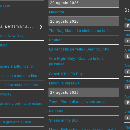
20 agosto 2026
le vere
St
Maldoror
Per
26 agosto 2026
R
a settimana...
❯
The Dog Stars - Le stelle dopo la fine
Rit
Brand New Day
Couture
It
rtigo
La vendetta perfetta - Bear Country
A 0
L
One Night Only - Quando tutto è
possibile
Sm
piacere è tutto nostro
C
Ghost: 2 Big To Rig
 Le stelle dopo la fine
Pa
Limoni a Varsavia
L'alba sulla mietitura
Ir
27 agosto 2026
omsday
Am
Tony - Diario di un giovane cuoco
R
cammino per ricominciare
Il Cileno
Vu
C
Sheep in the Box
i un giovane cuoco
Par
Marco Bellocchio - La porta della realtà