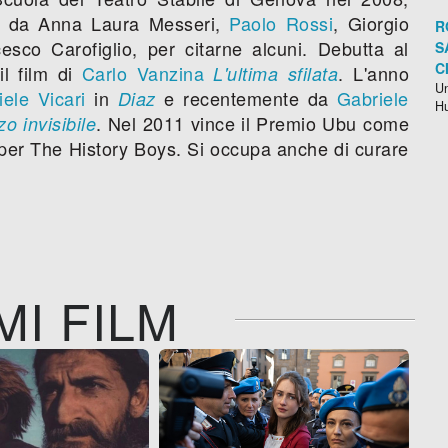
tto da Anna Laura Messeri,
Paolo Rossi
, Giorgio
R
sco Carofiglio, per citarne alcuni. Debutta al
S
C
l film di
Carlo Vanzina
. L'anno
L'ultima sfilata
Un
ele Vicari
in
e recentemente da
Gabriele
Diaz
H
. Nel 2011 vince il Premio Ubu come
zo invisibile
per The History Boys. Si occupa anche di curare
MI FILM