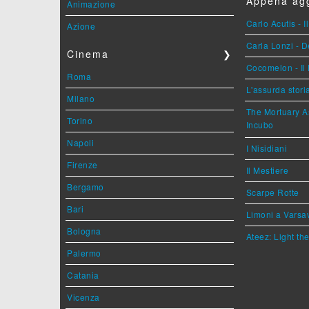
Appena agg
Animazione
Carlo Acutis - 
Azione
Carla Lonzi - D
Cinema
❯
Cocomelon - Il 
Roma
L'assurda stori
Milano
The Mortuary As
Torino
Incubo
Napoli
I Nisidiani
Firenze
Il Mestiere
Bergamo
Scarpe Rotte
Bari
Limoni a Varsa
Bologna
Ateez: Light t
Palermo
Catania
Vicenza