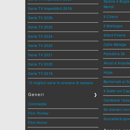
Spezie e Bugie 
Mehdi
Serie TV imperdibili 2019
Il Cileno
Serie TV 2026
Il Malloppo
Serie TV 2025
Silent Friend
Serie TV 2024
Calle Malaga
Serie TV 2023
Palestina 36
Serie TV 2021
Amori e Incant
Serie TV 2020
Hope
Serie TV 2019
Bentornati al S
10 migliori serie tv coreane di sempre
Il Gatto col Ca
Generi
❯
Cambiare l'acqu
Commedie
Se domani non 
Film Thriller
Succederà ques
Film Horror