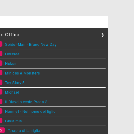
x Office
❯
1
Spider-Man - Brand New Day
2
Odissea
3
Hokum
4
Minions & Monsters
5
Toy Story 5
6
Michael
7
Il Diavolo veste Prada 2
8
Hamnet - Nel nome del figlio
9
Gioia mia
0
Terapia di famiglia