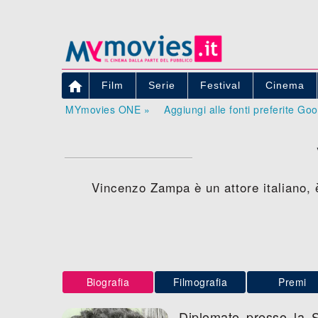

Film
Serie
Festival
Cinema
MYmovies ONE »
Aggiungi alle fonti preferite Go
Vincenzo Zampa è un attore italiano, 
Biografia
Filmografia
Premi
Diplomato presso la S