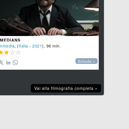
MEDIANS
STAI LONT
mmedia
, (
Italia
-
2021
), 96 min.
Commedia
, 








Scheda »
Vai alla filmografia completa »