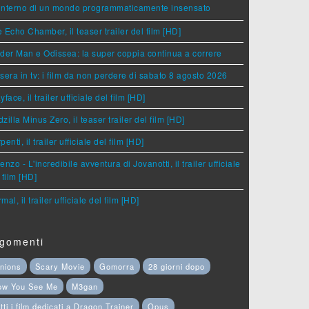
'interno di un mondo programmaticamente insensato
 Echo Chamber, il teaser trailer del film [HD]
der Man e Odissea: la super coppia continua a correre
sera in tv: i film da non perdere di sabato 8 agosto 2026
yface, il trailer ufficiale del film [HD]
zilla Minus Zero, il teaser trailer del film [HD]
penti, il trailer ufficiale del film [HD]
enzo - L'incredibile avventura di Jovanotti, il trailer ufficiale
 film [HD]
mal, il trailer ufficiale del film [HD]
gomenti
nions
Scary Movie
Gomorra
28 giorni dopo
ow You See Me
M3gan
tti i film dedicati a Dragon Trainer
Opus