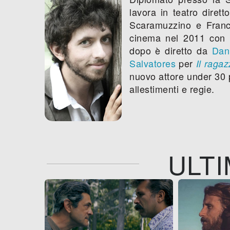
lavora in teatro dire
Scaramuzzino e France
cinema nel 2011 con i
dopo è diretto da
Dani
Salvatores
per
Il ragaz
nuovo attore under 30 
allestimenti e regie.
ULTI