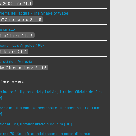
v 2000 ore 21.1
forma dell'acqua - The Shape of Water
a7Cinema ore 21.15
ssomatto
ine34 ore 21.15
lcano - Los Angeles 1997
ielo ore 21.2
assinio a Venezia
ky Cinema 1 ore 21.15
time news
minator 2 - Il giorno del giudizio, il trailer ufficiale del film
D]
emoth! Una vita. Da ricomporre., il teaser trailer del film
D]
ident Evil, il trailer ufficiale del film [HD]
arno 79: Ketticè, un adolescente in cerca di senso