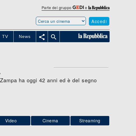
Parte del gruppo
e
Accedi


TV
News
A
o Zampa ha oggi 42 anni ed è del segno
Video
Cinema
Streaming