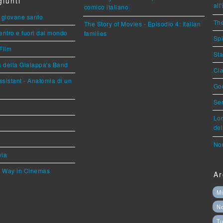
iunti
all
comico italiano
Il giovane santo
The
The Story of Movies - Episodio 4: Italian
entro e fuori dal mondo
families
Spi
Film
Sta
a della Gialappa's Band
Cla
sistant - Anatomia di un
God
Ser
Lor
del
Nor
via
he Way in Cinemas
Ar
Mi
N
Tu