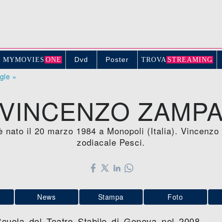
Dvd
Poster
MYMOVIE
S
ONE
TROV
A
STREAMING
ogle »
VINCENZO ZAMP
è nato il 20 marzo 1984 a Monopoli (Italia). Vincenz
zodiacale Pesci.
News
Stampa
Foto
cuola del Teatro Stabile di Genova nel 2008,