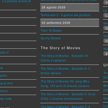
- La piccola cucina di
T
28 agosto 2026
La 
Terminator 2 - Il giorno del giudizio
L
02 settembre 2026
Se
C
Train To Busan
Vu
Sunny Dancer
C
The Story of Movies
Ass
esimi 2
S
The Story of Movies - Episodio IX:
Calcio e campioni
Ul
ud
The Story of Movies - Episodio 8: Il
Ter
thriller italiano
ppello
[H
The Story of Movies VII: Jung Woo-
a ai fiori
Beh
Sung, 100 anni di cinema coreano
[H
torno
The Story of Movies - Episodio 6: Enzo
Res
ta notte
D'Alò, il cinema d'animazione
Loc
The Story of Movies - Episodio 5: Il