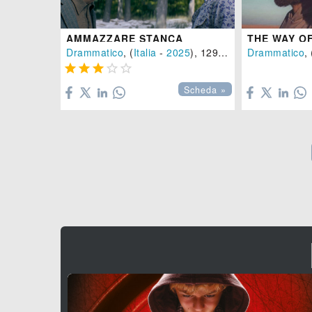
AMMAZZARE STANCA
THE WAY O
Drammatico
, (
Italia
-
2025
), 129 min.
Drammatico
, 






Scheda »