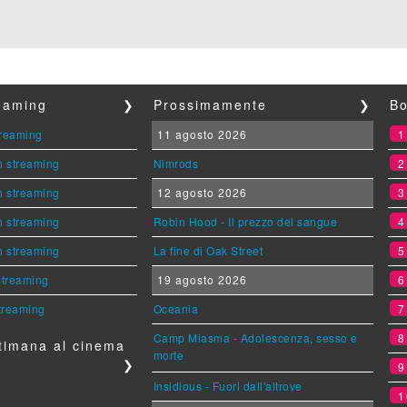
reaming
❯
Prossimamente
❯
Bo
streaming
11 agosto 2026
n streaming
Nimrods
n streaming
12 agosto 2026
n streaming
Robin Hood - Il prezzo del sangue
n streaming
La fine di Oak Street
 streaming
19 agosto 2026
streaming
Oceania
Camp Miasma - Adolescenza, sesso e
timana al cinema
morte
❯
Insidious - Fuori dall'altrove
1