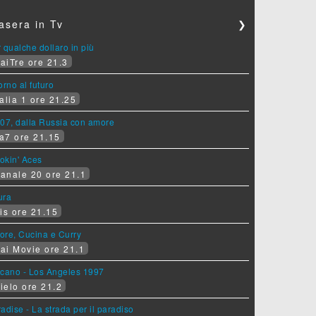
asera in Tv
❯
 qualche dollaro in più
aiTre ore 21.3
orno al futuro
alia 1 ore 21.25
07, dalla Russia con amore
a7 ore 21.15
okin' Aces
anale 20 ore 21.1
ura
is ore 21.15
ore, Cucina e Curry
ai Movie ore 21.1
lcano - Los Angeles 1997
ielo ore 21.2
adise - La strada per il paradiso