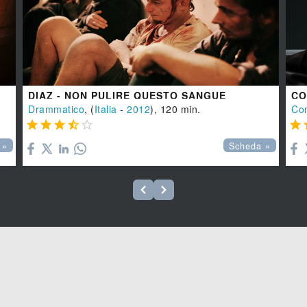
DIAZ - NON PULIRE QUESTO SANGUE
CO
Drammatico
, (
Italia
-
2012
), 120 min.
Co






 »
Scheda »