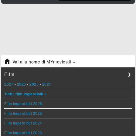

Vai alla home di MYmovies.it »
Film
❯
2027
-
2026
-
2025
-
2024
Tutti i film imperdibili »
Film imperdibili 2026
Film imperdibili 2025
Film imperdibili 2024
Film imperdibili 2023