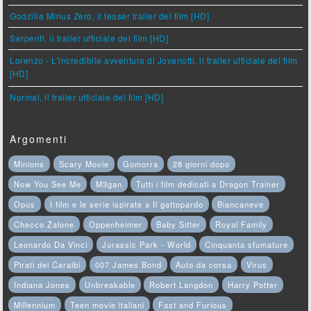
Godzilla Minus Zero, il teaser trailer del film [HD]
Serpenti, il trailer ufficiale del film [HD]
Lorenzo - L'incredibile avventura di Jovanotti, il trailer ufficiale del film
[HD]
Normal, il trailer ufficiale del film [HD]
Argomenti
Minions
Scary Movie
Gomorra
28 giorni dopo
Now You See Me
M3gan
Tutti i film dedicati a Dragon Trainer
Opus
I film e le serie ispirate a Il gattopardo
Biancaneve
Checco Zalone
Oppenheimer
Baby Sitter
Royal Family
Leonardo Da Vinci
Jurassic Park - World
Cinquanta sfumature
Pirati dei Caraibi
007 James Bond
Auto da corsa
Virus
Indiana Jones
Unbreakable
Robert Langdon
Harry Potter
Millennium
Teen movie italiani
Fast and Furious