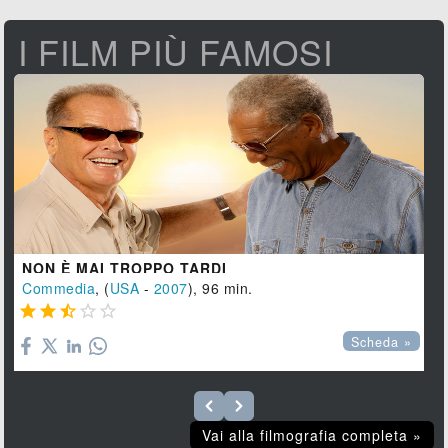
I FILM PIÙ FAMOSI
NON È MAI TROPPO TARDI
Commedia
, (
USA
-
2007
), 96 min.





Scheda »
Vai alla filmografia completa »