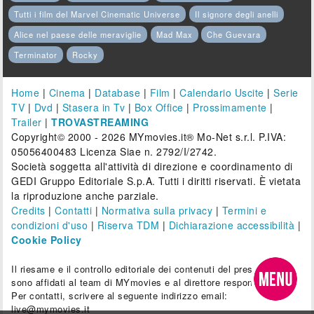
Tutti i film del Marvel Cinematic Universe
Il signore degli anelli
Alice nel paese delle meraviglie
Mad Max
Che Guevara
Terminator
Rocky
Home
|
Cinema
|
Database
|
Film
|
Calendario Uscite
|
Serie
TV
|
Dvd
|
Stasera in Tv
|
Box Office
|
Prossimamente
|
Trailer
|
TROVASTREAMING
Copyright© 2000 - 2026 MYmovies.it® Mo-Net s.r.l. P.IVA:
05056400483 Licenza Siae n. 2792/I/2742.
Società soggetta all'attività di direzione e coordinamento di
GEDI Gruppo Editoriale S.p.A. Tutti i diritti riservati. È vietata
la riproduzione anche parziale.
Credits
|
Contatti
|
Normativa sulla privacy
|
Termini e
condizioni d'uso
|
Riserva TDM
|
Dichiarazione accessibilità
|
Cookie Policy
Il riesame e il controllo editoriale dei contenuti del presente sito
sono affidati al team di MYmovies e al direttore responsabile.
Per contatti, scrivere al seguente indirizzo email:
live@mymovies.it