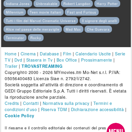
Indiana Jones
Unbreakable
Robert Langdon
Harry Potter
Millennium
Teen movie italiani
Fast and Furious
Tutti i film del Marvel Cinematic Universe
Il signore degli anelli
Alice nel paese delle meraviglie
Mad Max
Che Guevara
Terminator
Rocky
Home
|
Cinema
|
Database
|
Film
|
Calendario Uscite
|
Serie
TV
|
Dvd
|
Stasera in Tv
|
Box Office
|
Prossimamente
|
Trailer
|
TROVASTREAMING
Copyright© 2000 - 2026 MYmovies.it® Mo-Net s.r.l. P.IVA:
05056400483 Licenza Siae n. 2792/I/2742.
Società soggetta all'attività di direzione e coordinamento di
GEDI Gruppo Editoriale S.p.A. Tutti i diritti riservati. È vietata
la riproduzione anche parziale.
Credits
|
Contatti
|
Normativa sulla privacy
|
Termini e
condizioni d'uso
|
Riserva TDM
|
Dichiarazione accessibilità
|
Cookie Policy
Il riesame e il controllo editoriale dei contenuti del presente sito