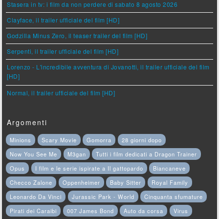
Stasera in tv: i film da non perdere di sabato 8 agosto 2026
Clayface, il trailer ufficiale del film [HD]
Godzilla Minus Zero, il teaser trailer del film [HD]
Serpenti, il trailer ufficiale del film [HD]
Lorenzo - L'incredibile avventura di Jovanotti, il trailer ufficiale del film
[HD]
Normal, il trailer ufficiale del film [HD]
Argomenti
Minions
Scary Movie
Gomorra
28 giorni dopo
Now You See Me
M3gan
Tutti i film dedicati a Dragon Trainer
Opus
I film e le serie ispirate a Il gattopardo
Biancaneve
Checco Zalone
Oppenheimer
Baby Sitter
Royal Family
Leonardo Da Vinci
Jurassic Park - World
Cinquanta sfumature
Pirati dei Caraibi
007 James Bond
Auto da corsa
Virus