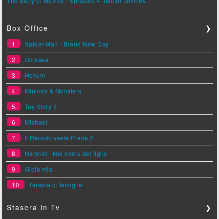
The Story of Movies - Episodio 4: Italian families
Box Office
❯
1
Spider-Man - Brand New Day
2
Odissea
3
Hokum
4
Minions & Monsters
5
Toy Story 5
6
Michael
7
Il Diavolo veste Prada 2
8
Hamnet - Nel nome del figlio
9
Gioia mia
10
Terapia di famiglia
Stasera in Tv
❯