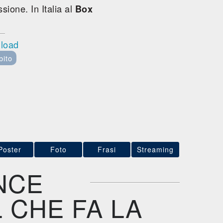
sione. In Italia al
Box
nload
bito
Poster
Foto
Frasi
Streaming
NCE
 CHE FA LA