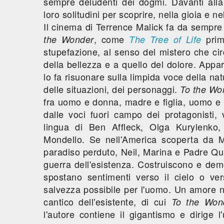
sempre deludenti dei dogmi. Davanti alla
loro solitudini per scoprire, nella gioia e ne
Il cinema di Terrence Malick fa da sempre 
, come
prima
the Wonder
The Tree of Life
stupefazione, al senso del mistero che cir
della bellezza e a quello del dolore. Appar
lo fa risuonare sulla limpida voce della na
delle situazioni, dei personaggi.
To the Wo
fra uomo e donna, madre e figlia, uomo e
dalle voci fuori campo dei protagonisti, v
lingua di Ben Affleck, Olga Kurylenk
Mondello. Se nell'America scoperta da M
paradiso perduto, Neil, Marina e Padre Qu
guerra dell'esistenza. Costruiscono e demo
spostano sentimenti verso il cielo o ver
salvezza possibile per l'uomo. Un amore n
cantico dell'esistente, di cui
To the Won
l'autore contiene il gigantismo e dirige