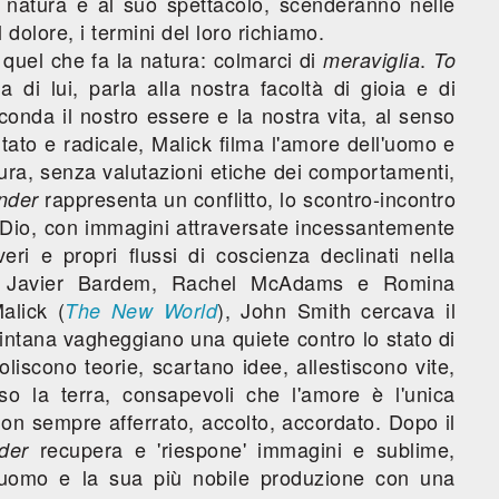
 natura e al suo spettacolo, scenderanno nelle
l dolore, i termini del loro richiamo.
quel che fa la natura: colmarci di
.
meraviglia
To
 di lui, parla alla nostra facoltà di gioia e di
conda il nostro essere e la nostra vita, al senso
tato e radicale, Malick filma l'amore dell'uomo e
tura, senza valutazioni etiche dei comportamenti,
rappresenta un conflitto, lo scontro-incontro
nder
 Dio, con immagini attraversate incessantemente
eri e propri flussi di coscienza declinati nella
o, Javier Bardem, Rachel McAdams e Romina
alick (
), John Smith cercava il
The New World
intana vagheggiano una quiete contro lo stato di
liscono teorie, scartano idee, allestiscono vite,
so la terra, consapevoli che l'amore è l'unica
on sempre afferrato, accolto, accordato. Dopo il
recupera e 'riespone' immagini e sublime,
der
 l'uomo e la sua più nobile produzione con una