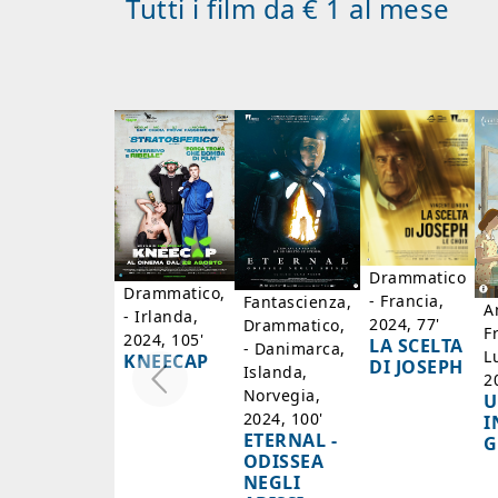
Tutti i film da € 1 al mese
Drammatico
Drammatico,
- Francia,
Fantascienza,
A
- Irlanda,
2024, 77'
Drammatico,
F
2024, 105'
LA SCELTA
- Danimarca,
L
KNEECAP
DI JOSEPH
Islanda,
2
Norvegia,
U
2024, 100'
I
ETERNAL -
G
ODISSEA
NEGLI