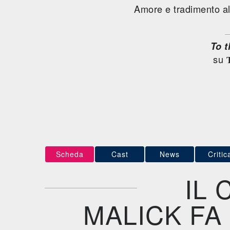
Amore e tradimento all
To 
su
Scheda
Cast
News
Critic
IL
MALICK FA