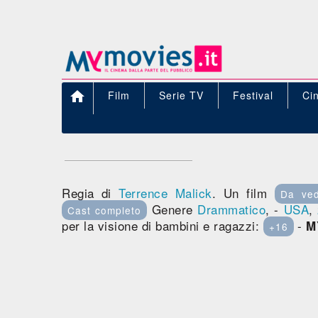

Film
Serie TV
Festival
Ci
Regia di
Terrence Malick
. Un film
Da ve
Genere
Drammatico
, -
USA
,
Cast completo
per la visione di bambini e ragazzi:
-
M
+16