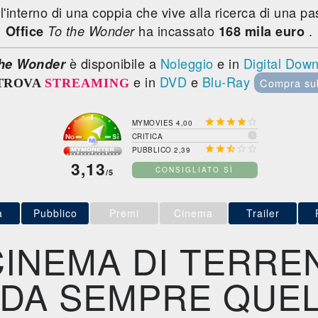
'interno di una coppia che vive alla ricerca di una pas
ha incassato
.
Office
To the Wonder
168 mila euro
è disponibile a
Noleggio
e in
Digital Dow
the Wonder
e in
DVD
e
Blu-Ray
Compra su
TROVA
STREAMING





MYMOVIES 4,00

CRITICA





PUBBLICO 2,39
3,13
CONSIGLIATO SÌ
/5
a
Pubblico
Premi
Cinema
Trailer
 CINEMA DI TERRE
 DA SEMPRE QUEL