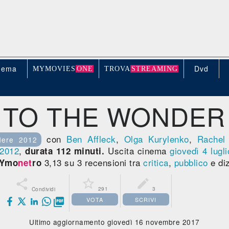
nema
Dvd
MYMOVIE
S
ONE
TROV
A
STREAMING
TO THE WONDER
con
Ben Affleck
,
Olga Kurylenko
,
Rachel
dere 2012
2012
,
Uscita cinema
giovedì 4
lugl
durata 112 minuti.
3,13 su 3 recensioni tra
critica
,
pubblico
e diz
Ymo
net
ro



291
3
Condividi
VOTA
SCRIVI

Ultimo aggiornamento giovedì 16 novembre 2017