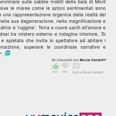
amminare sulle sabbie mobili della baia di Mont
dove le maree come le azioni sentimentali sono
 una rappresentazione organica della realtà del
 nella sua degenerazione, nella magnificazione e
mio e 'ruggine'. Terra e cuore usciti all'amore e
dosi tra mistero esterno e indagine interiore,
To
e spietata che invita lo spettatore ad abitare i
percezione, superare le coordinate narrative e

".
Sei d'accordo con
Marzia Gandolfi?
54%
46%
Scrivi a Marzia Gandolfi