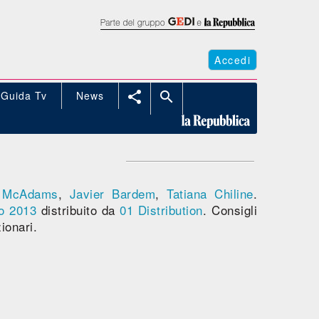
Accedi
Guida Tv
News


 McAdams
,
Javier Bardem
,
Tatiana Chiline
.
io 2013
distribuito da
01 Distribution
. Consigli
ionari.