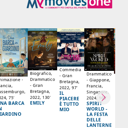
Commedia
Biografico,
Drammatico
- Gran
Biogr
Drammatico
nimazione -
- Giappone,
Bretagna,
Franc
- Gran
rancia,
Francia,
2022, 97'
Belgi
Bretagna,
ussemburgo,
Singapore,
IL
98'
2022, 130'
024, 75'
2024, 105'
PIACERE
LA D
EMILY
NA BARCA
SPIRIT
È TUTTO
DI F
N
WORLD -
MIO
- SA
IARDINO
LA FESTA
BER
DELLE
LANTERNE