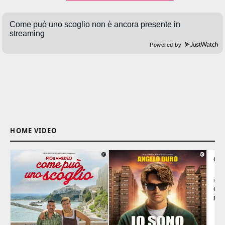
Powered by
HOME VIDEO
CH
REG
Gen
Nun