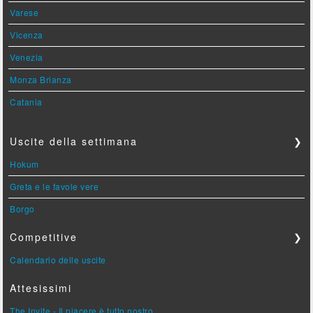
Varese
Vicenza
Venezia
Monza Brianza
Catania
Uscite della settimana
❯
Hokum
Greta e le favole vere
Borgo
Competitive
❯
Calendario delle uscite
Attesissimi
The Invite - Il piacere è tutto nostro