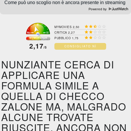
Powered by





MYMOVIES 2,50





CRITICA 2,27





PUBBLICO 1,75
2,17
CONSIGLIATO NÌ
/5
NUNZIANTE CERCA DI
APPLICARE UNA
FORMULA SIMILE A
QUELLA DI CHECCO
ZALONE MA, MALGRADO
ALCUNE TROVATE
RIUSCITE, ANCORA NON