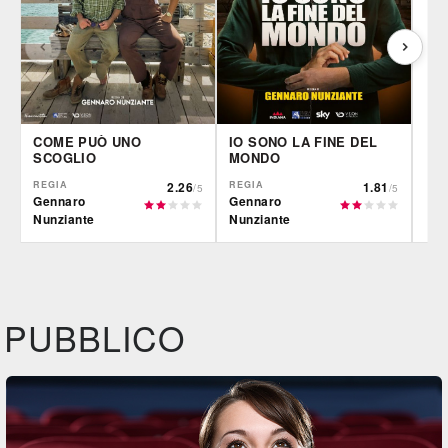
COME PUÒ UNO
IO SONO LA FINE DEL
SCOGLIO
MONDO
REGIA
2.26
REGIA
1.81
/5
/5
Gennaro
Gennaro
Nunziante
Nunziante
CG | tv
CG | tv
Fil
DVD
DVD
BR
IBS
IBS
IBS
DVD
DVD
PUBBLICO
Feltrinelli
Feltrinelli
Felt
DVD
DVD