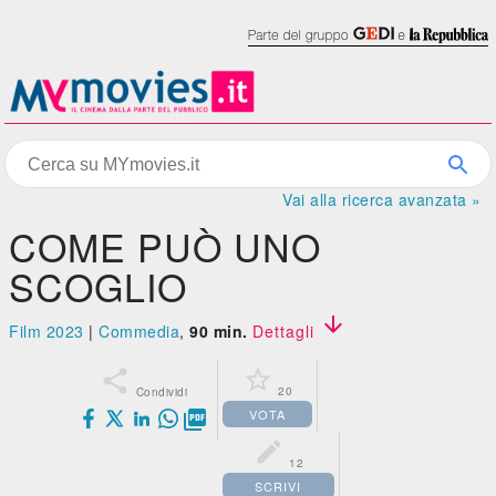
Vai alla ricerca avanzata »
COME PUÒ UNO
SCOGLIO

Film 2023
|
Commedia
,
90 min.
Dettagli


20
Condividi
VOTA


12
SCRIVI