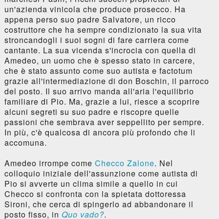
un'azienda vinicola che produce prosecco. Ha
appena perso suo padre Salvatore, un ricco
costruttore che ha sempre condizionato la sua vita
stroncandogli i suoi sogni di fare carriera come
cantante. La sua vicenda s'incrocia con quella di
Amedeo, un uomo che è spesso stato in carcere,
che è stato assunto come suo autista e factotum
grazie all'intermediazione di don Boschin, il parroco
del posto. Il suo arrivo manda all'aria l'equilibrio
familiare di Pio. Ma, grazie a lui, riesce a scoprire
alcuni segreti su suo padre e riscopre quelle
passioni che sembrava aver seppellito per sempre.
In più, c'è qualcosa di ancora più profondo che li
accomuna.
Amedeo irrompe come
Checco Zalone
. Nel
colloquio iniziale dell'assunzione come autista di
Pio si avverte un clima simile a quello in cui
Checco si confronta con la spietata dottoressa
Sironi, che cerca di spingerlo ad abbandonare il
posto fisso, in
Quo vado?
.