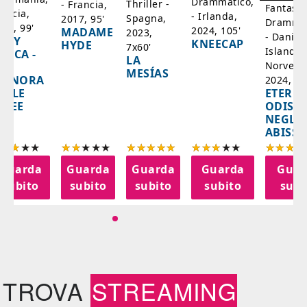
Drammatico,
Thriller -
- Francia,
Fantasci
rancia,
- Irlanda,
Spagna,
2017, 95'
Drammat
025, 99'
2024, 105'
MADAME
2023,
- Danim
ADY
KNEECAP
HYDE
7x60'
Islanda,
AZCA -
LA
Norvegi
A
MESÍAS
IGNORA
2024, 10
ETERNA
ELLE
ODISS
INEE
NEGLI
ABISSI
Guarda
Guarda
Guarda
Guarda
Guar
subito
subito
subito
subito
subi
TROVA
STREAMING