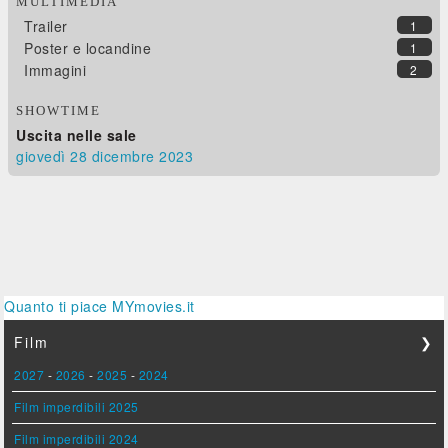
MULTIMEDIA
Trailer
1
Poster e locandine
1
Immagini
2
SHOWTIME
Uscita nelle sale
giovedì 28
dicembre 2023
Quanto ti piace MYmovies.it
Film
❯
2027
-
2026
-
2025
-
2024
Film imperdibili 2025
Film imperdibili 2024