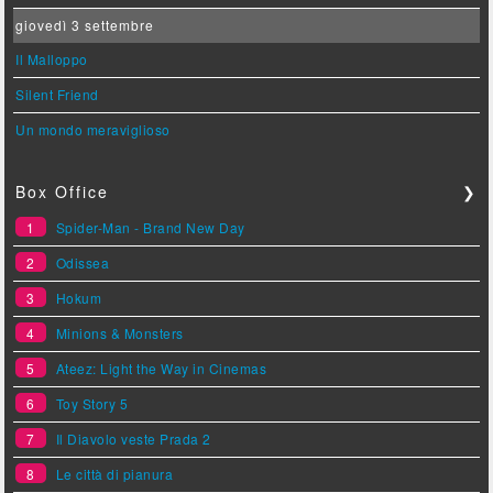
giovedì 3 settembre
Il Malloppo
Silent Friend
Un mondo meraviglioso
Box Office
❯
1
Spider-Man - Brand New Day
2
Odissea
3
Hokum
4
Minions & Monsters
5
Ateez: Light the Way in Cinemas
6
Toy Story 5
7
Il Diavolo veste Prada 2
8
Le città di pianura