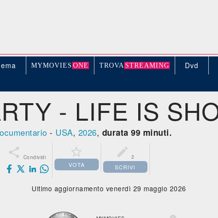
nema
Dvd
MYMOVIE
S
ONE
TROV
A
STREAMING
RTY - LIFE IS SH
ocumentario
-
USA
,
2026
,
durata 99 minuti.



2
Condividi
VOTA
SCRIVI
Ultimo aggiornamento venerdì 29 maggio 2026
