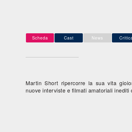
Scheda
Cast
News
Critic
Martin Short ripercorre la sua vita gioi
nuove interviste e filmati amatoriali inedit