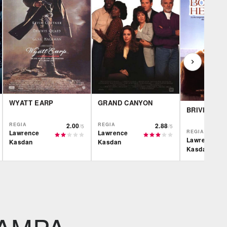
WYATT EARP
GRAND CANYON
BRIVIDO C
REGIA
2.00
REGIA
2.88
/5
/5
Lawrence
REGIA
Lawrence
Lawrence
Kasdan
Kasdan
Kasdan
Feltrinelli
IBS
IBS
DVD
DVD
IBS
Feltrinelli
Feltrinelli
BR
DVD