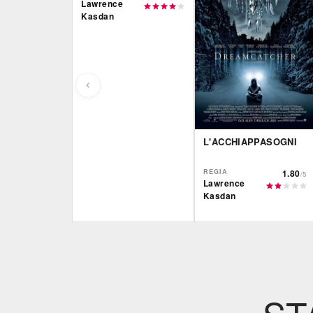
Lawrence
Kasdan
L'ACCHIAPPASOGNI
REGIA
1.80
/5
Lawrence
Kasdan
Film&More
IBS
DVD
BR
DVD
IBS
Feltrinelli
DVD
BR
DVD
Feltrinelli
DVD