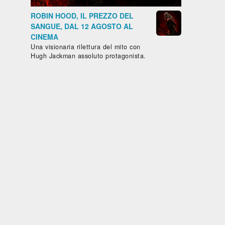
ERNE
ROBIN HOOD, IL PREZZO DEL
SANGUE, DAL 12 AGOSTO AL
CINEMA
rda
Guarda
Guarda
Guarda
Guarda
Una visionaria rilettura del mito con
ito
subito
subito
subito
subito
Hugh Jackman assoluto protagonista.
LE TIGRI DI
ARRAPAHO
MOMPRACEM
REGIA
3.34
REGIA
2.31
/5
/5