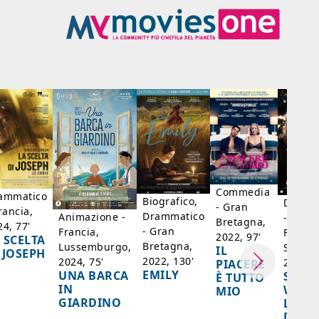
Commedia
ammatico
Biografico,
Dramm
- Gran
rancia,
Drammatico
Animazione -
- Giap
Bretagna,
24, 77'
- Gran
Francia,
Francia
2022, 97'
 SCELTA
Bretagna,
Lussemburgo,
Singap
IL
 JOSEPH
2022, 130'
2024, 75'
2024, 
PIACERE
EMILY
UNA BARCA
SPIRI
È TUTTO
IN
WORL
MIO
GIARDINO
LA FE
DELL