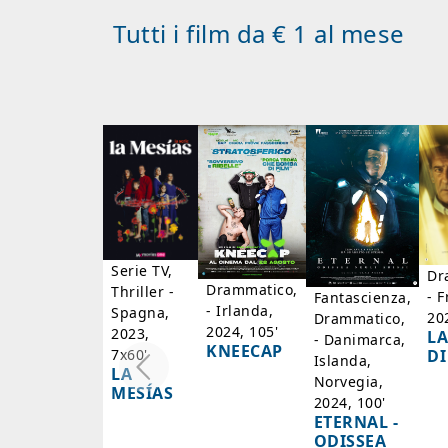
Tutti i film da € 1 al mese
Serie TV,
Dr
Drammatico,
Thriller -
- F
Fantascienza,
- Irlanda,
Spagna,
20
Drammatico,
2024, 105'
2023,
LA
- Danimarca,
KNEECAP
DI
7x60'
Islanda,
LA
Norvegia,
MESÍAS
2024, 100'
ETERNAL -
ODISSEA