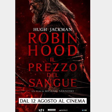
Biografico -
Drammatico
Commedia
Drammati
Francia,
- Brasile,
- Francia,
- Marocco,
Belgio, 2024,
Messico,
2024, 101'
2022, 122'
LA
IL
98'
Paesi Bassi,
GAZZA
CAFTAN
LA DIVINA
Cile, 2025,
LADRA
BLU
DI FRANCIA
85'
- SARAH
IL
BERNHARDT
SENTIERO
atico
AZZURRO
pone,
,
ore,
105'
T
D -
STA
E