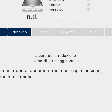
MYMOVIES

CRITICA

PUBBLICO
n.d.
CONSIGLIATO N.D.
a
Pubblico
Premi
Cinema
Trailer
a cura della redazione
venerdì 29 maggio 2026
osa in questo documentario con clip classiche,
i con star famose.