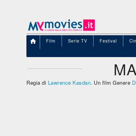

Film
Serie TV
Festival
Ci
MA
Regia di
Lawrence Kasdan
. Un film Genere
D