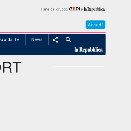
Accedi
Guida Tv
News


ORT