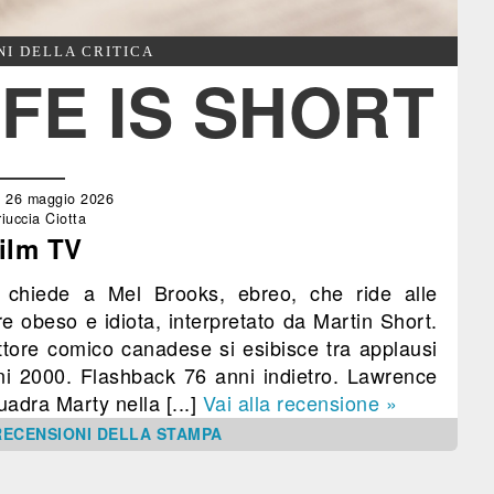
NI DELLA CRITICA
IFE IS SHORT
ì 26 maggio 2026
iuccia Ciotta
ilm TV
» chiede a Mel Brooks, ebreo, che ride alle
re obeso e idiota, interpretato da Martin Short.
ttore comico canadese si esibisce tra applausi
nni 2000. Flashback 76 anni indietro. Lawrence
uadra Marty nella [...]
Vai alla recensione »
RECENSIONI DELLA STAMPA