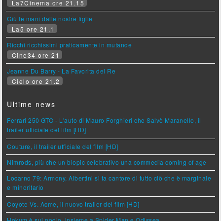
La7Cinema ore 21.15
Giù le mani dalle nostre figlie
La5 ore 21.1
Ricchi ricchissimi praticamente in mutande
Cine34 ore 21
Jeanne Du Barry - La Favorita del Re
Cielo ore 21.2
Ultime news
Ferrari 250 GTO - L'auto di Mauro Forghieri che Salvò Maranello, il
trailer ufficiale del film [HD]
Couture, il trailer ufficiale del film [HD]
Nimrods, più che un biopic celebrativo una commedia coming of age
Locarno 79: Armony, Albertini si fa cantore di tutto ciò che è marginale
e minoritario
Coyote Vs. Acme, il nuovo trailer del film [HD]
Hokum è sul podio, insieme a Spider Man e Odissea