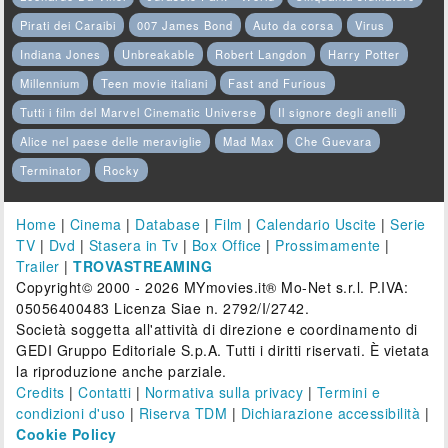
Pirati dei Caraibi
007 James Bond
Auto da corsa
Virus
Indiana Jones
Unbreakable
Robert Langdon
Harry Potter
Millennium
Teen movie italiani
Fast and Furious
Tutti i film del Marvel Cinematic Universe
Il signore degli anelli
Alice nel paese delle meraviglie
Mad Max
Che Guevara
Terminator
Rocky
Home
|
Cinema
|
Database
|
Film
|
Calendario Uscite
|
Serie
TV
|
Dvd
|
Stasera in Tv
|
Box Office
|
Prossimamente
|
Trailer
|
TROVASTREAMING
Copyright© 2000 - 2026 MYmovies.it® Mo-Net s.r.l. P.IVA:
05056400483 Licenza Siae n. 2792/I/2742.
Società soggetta all'attività di direzione e coordinamento di
GEDI Gruppo Editoriale S.p.A. Tutti i diritti riservati. È vietata
la riproduzione anche parziale.
Credits
|
Contatti
|
Normativa sulla privacy
|
Termini e
condizioni d'uso
|
Riserva TDM
|
Dichiarazione accessibilità
|
Cookie Policy