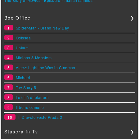
The Story of Movies - Episodio 4: Italian families
Box Office
❯
1
Spider-Man - Brand New Day
2
Odissea
3
Hokum
4
Minions & Monsters
5
Ateez: Light the Way in Cinemas
6
Michael
7
Toy Story 5
8
Le città di pianura
9
Il bene comune
10
Il Diavolo veste Prada 2
Stasera in Tv
❯