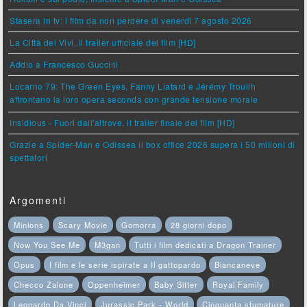
Stasera in tv: i film da non perdere di venerdì 7 agosto 2026
La Città dei Vivi, il trailer ufficiale del film [HD]
Addio a Francesco Guccini
Locarno 79: The Green Eyes, Fanny Liatard e Jérémy Trouilh
affrontano la loro opera seconda con grande tensione morale
Insidious - Fuori dall'altrove, il trailer finale del film [HD]
Grazie a Spider-Man e Odissea il box office 2026 supera i 50 milioni di
spettatori
Argomenti
Minions
Scary Movie
Gomorra
28 giorni dopo
Now You See Me
M3gan
Tutti i film dedicati a Dragon Trainer
Opus
I film e le serie ispirate a Il gattopardo
Biancaneve
Checco Zalone
Oppenheimer
Baby Sitter
Royal Family
Leonardo Da Vinci
Jurassic Park - World
Cinquanta sfumature