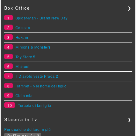
Box Office
❯
1
Spider-Man - Brand New Day
2
Odissea
3
Hokum
4
Minions & Monsters
5
Toy Story 5
6
Michael
7
Il Diavolo veste Prada 2
8
Hamnet - Nel nome del figlio
9
Gioia mia
10
Terapia di famiglia
Stasera in Tv
❯
Per qualche dollaro in più
RaiTre ore 21.3