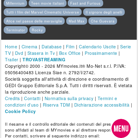
Millennium
Teen movie italiani
Fast and Furious
Tutti i film del Marvel Cinematic Universe
Il signore degli anelli
Alice nel paese delle meraviglie
Mad Max
Che Guevara
Terminator
Rocky
Home
|
Cinema
|
Database
|
Film
|
Calendario Uscite
|
Serie
TV
|
Dvd
|
Stasera in Tv
|
Box Office
|
Prossimamente
|
Trailer
|
TROVASTREAMING
Copyright© 2000 - 2026 MYmovies.it® Mo-Net s.r.l. P.IVA:
05056400483 Licenza Siae n. 2792/I/2742.
Società soggetta all'attività di direzione e coordinamento di
GEDI Gruppo Editoriale S.p.A. Tutti i diritti riservati. È vietata
la riproduzione anche parziale.
Credits
|
Contatti
|
Normativa sulla privacy
|
Termini e
condizioni d'uso
|
Riserva TDM
|
Dichiarazione accessibilità
|
Cookie Policy
Il riesame e il controllo editoriale dei contenuti del presente sito
sono affidati al team di MYmovies e al direttore responsabile.
Per contatti, scrivere al seguente indirizzo email: