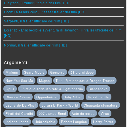
Clayface, il trailer ufficiale del film [HD]
Godzilla Minus Zero, il teaser trailer del film [HD]
Serpenti, il trailer ufficiale del film [HD]
Lorenzo - L'incredibile avventura di Jovanotti, il trailer ufficiale del film
[HD]
Normal, il trailer ufficiale del film [HD]
Argomenti
Minions
Scary Movie
Gomorra
28 giorni dopo
Now You See Me
M3gan
Tutti i film dedicati a Dragon Trainer
Opus
I film e le serie ispirate a Il gattopardo
Biancaneve
Checco Zalone
Oppenheimer
Baby Sitter
Royal Family
Leonardo Da Vinci
Jurassic Park - World
Cinquanta sfumature
Pirati dei Caraibi
007 James Bond
Auto da corsa
Virus
Indiana Jones
Unbreakable
Robert Langdon
Harry Potter