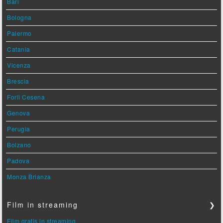
Bari
Bologna
Palermo
Catania
Vicenza
Brescia
Forlì Cesena
Genova
Perugia
Bolzano
Padova
Monza Brianza
Film in streaming
❯
Film gratis in streaming