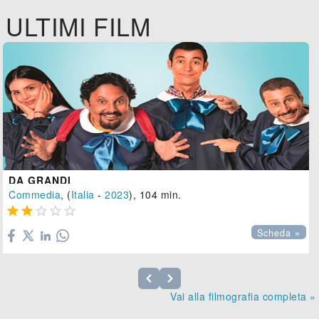
ULTIMI FILM
DA GRANDI
Commedia
, (
Italia
-
2023
), 104 min.





Scheda »
Vai alla filmografia completa »