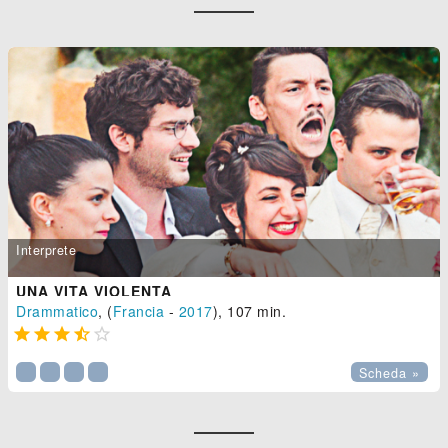
Interprete
UNA VITA VIOLENTA
Drammatico
, (
Francia
-
2017
), 107 min.





Scheda »