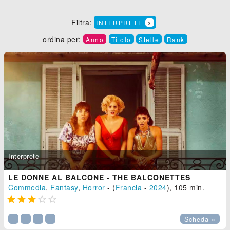
Filtra:
INTERPRETE
3
ordina per:
Anno
Titolo
Stelle
Rank
Interprete
LE DONNE AL BALCONE - THE BALCONETTES
Commedia
,
Fantasy
,
Horror
- (
Francia
-
2024
), 105 min.





Scheda »