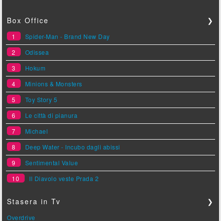
Box Office
❯
1
Spider-Man - Brand New Day
2
Odissea
3
Hokum
4
Minions & Monsters
5
Toy Story 5
6
Le città di pianura
7
Michael
8
Deep Water - Incubo dagli abissi
9
Sentimental Value
10
Il Diavolo veste Prada 2
Stasera in Tv
❯
Overdrive