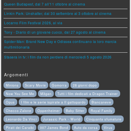
Queen Budapest, dal 7 all'11 ottobre al cinema
Linkin Park: Unshatter, dal 30 settembre al 3 ottobre al cinema
Locarno Film Festival 2026, al via
Tony - Diario di un giovane cuoco, dal 27 agosto al cinema
Spider-Man: Brand New Day e Odissea continuano la loro marcia
multimilionaria
Stasera in tv: i film da non perdere di mercoledì 5 agosto 2026
Argomenti
Minions
Scary Movie
Gomorra
28 giorni dopo
Now You See Me
M3gan
Tutti i film dedicati a Dragon Trainer
Opus
I film e le serie ispirate a Il gattopardo
Biancaneve
Checco Zalone
Oppenheimer
Baby Sitter
Royal Family
Leonardo Da Vinci
Jurassic Park - World
Cinquanta sfumature
Pirati dei Caraibi
007 James Bond
Auto da corsa
Virus