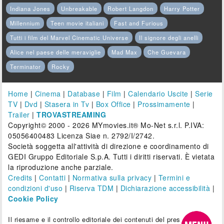
Indiana Jones
Unbreakable
Robert Langdon
Harry Potter
Millennium
Teen movie italiani
Fast and Furious
Tutti i film del Marvel Cinematic Universe
Il signore degli anelli
Alice nel paese delle meraviglie
Mad Max
Che Guevara
Terminator
Rocky
Home
|
Cinema
|
Database
|
Film
|
Calendario Uscite
|
Serie
TV
|
Dvd
|
Stasera in Tv
|
Box Office
|
Prossimamente
|
Trailer
|
TROVASTREAMING
Copyright© 2000 - 2026 MYmovies.it® Mo-Net s.r.l. P.IVA:
05056400483 Licenza Siae n. 2792/I/2742.
Società soggetta all'attività di direzione e coordinamento di
GEDI Gruppo Editoriale S.p.A. Tutti i diritti riservati. È vietata
la riproduzione anche parziale.
Credits
|
Contatti
|
Normativa sulla privacy
|
Termini e
condizioni d'uso
|
Riserva TDM
|
Dichiarazione accessibilità
|
Cookie Policy
Il riesame e il controllo editoriale dei contenuti del presente sito