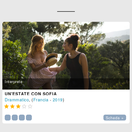
Interprete
UN'ESTATE CON SOFIA
Drammatico
, (
Francia
-
2019
)





Scheda »