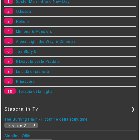
1
Spider-Man - Brand New Day
2
Odissea
3
Hokum
4
Minions & Monsters
5
Ateez: Light the Way in Cinemas
6
Toy Story 5
7
Il Diavolo veste Prada 2
8
Le città di pianura
9
Primavera
10
Terapia di famiglia
Stasera in Tv
❯
The Burning Plain - Il confine della solitudine
Iris ore 21:15
Stanlio e Ollio