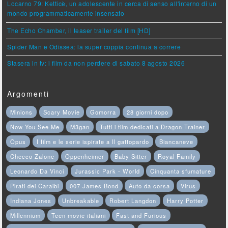
Locarno 79: Ketticè, un adolescente in cerca di senso all'interno di un
mondo programmaticamente insensato
The Echo Chamber, il teaser trailer del film [HD]
Spider Man e Odissea: la super coppia continua a correre
Stasera in tv: i film da non perdere di sabato 8 agosto 2026
Argomenti
Minions
Scary Movie
Gomorra
28 giorni dopo
Now You See Me
M3gan
Tutti i film dedicati a Dragon Trainer
Opus
I film e le serie ispirate a Il gattopardo
Biancaneve
Checco Zalone
Oppenheimer
Baby Sitter
Royal Family
Leonardo Da Vinci
Jurassic Park - World
Cinquanta sfumature
Pirati dei Caraibi
007 James Bond
Auto da corsa
Virus
Indiana Jones
Unbreakable
Robert Langdon
Harry Potter
Millennium
Teen movie italiani
Fast and Furious