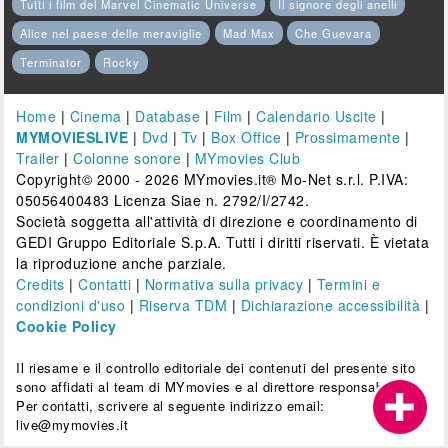
Tutti i film del Marvel Cinematic Universe
Il signore degli anelli
Alice nel paese delle meraviglie
Mad Max
Che Guevara
Terminator
Rocky
Home
|
Cinema
|
Database
|
Film
|
Calendario Uscite
|
MYMOVIESLIVE
|
Dvd
|
Tv
|
Box Office
|
Prossimamente
|
Trailer
|
Colonne sonore
|
MYmovies Club
Copyright© 2000 - 2026 MYmovies.it® Mo-Net s.r.l. P.IVA:
05056400483 Licenza Siae n. 2792/I/2742.
Società soggetta all'attività di direzione e coordinamento di
GEDI Gruppo Editoriale S.p.A. Tutti i diritti riservati. È vietata
la riproduzione anche parziale.
Credits
|
Contatti
|
Normativa sulla privacy
|
Termini e
condizioni d'uso
|
Riserva TDM
|
Dichiarazione accessibilità
|
Cookie Policy
Il riesame e il controllo editoriale dei contenuti del presente sito
sono affidati al team di MYmovies e al direttore responsabile.
Per contatti, scrivere al seguente indirizzo email:
live@mymovies.it