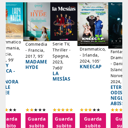
rammatico
Serie TV,
Commedia
 Germania,
Drammatico,
Thriller -
- Francia,
Fantasci
rancia,
- Irlanda,
Spagna,
2017, 95'
Drammat
025, 99'
2024, 105'
MADAME
2023,
- Danim
ADY
KNEECAP
HYDE
7x60'
Islanda,
AZCA -
LA
Norvegi
A
MESÍAS
IGNORA
2024, 10
ETERNA
ELLE
ODISS
INEE
NEGLI
ABISSI
Guarda
Guarda
Guarda
Guarda
Guar
subito
subito
subito
subito
subi