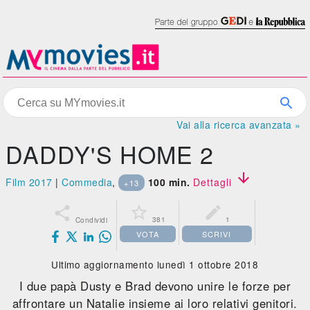
Vai alla ricerca avanzata »
DADDY'S HOME 2

Film 2017
|
Commedia
,
100 min.
Dettagli
+13



381
1
Condividi
VOTA
SCRIVI
Ultimo aggiornamento lunedì 1 ottobre 2018
I due papà Dusty e Brad devono unire le forze per
affrontare un Natalie insieme ai loro relativi genitori.