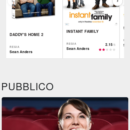
SEX
INSTANT FAMILY
DADDY'S HOME 2
REG
REGIA
2.15
Sea
/5
REGIA
Sean Anders
Sean Anders
Plaion
IBS
IBS
DVD
DVD
IBS
Felt
DVD
BR
PUBBLICO
Feltrinelli
DVD