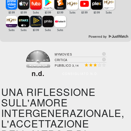
Powered by

MYMOVIES

CRITICA





PUBBLICO 3,14
n.d.
CONSIGLIATO N.D.
UNA RIFLESSIONE
SULL'AMORE
INTERGENERAZIONALE,
L'ACCETTAZIONE