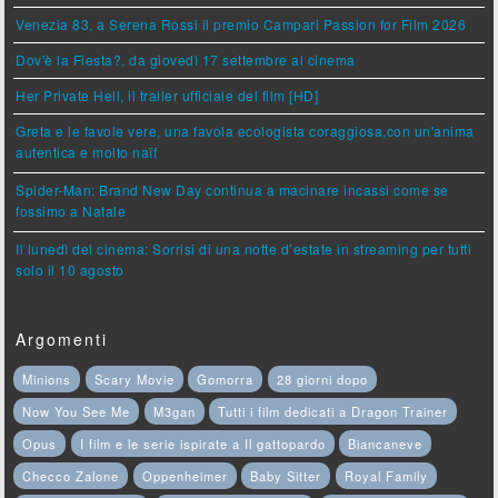
Venezia 83, a Serena Rossi il premio Campari Passion for Film 2026
Dov'è la Fiesta?, da giovedì 17 settembre al cinema
Her Private Hell, il trailer ufficiale del film [HD]
Greta e le favole vere, una favola ecologista coraggiosa,con un'anima
autentica e molto naïf
Spider-Man: Brand New Day continua a macinare incassi come se
fossimo a Natale
Il lunedì del cinema: Sorrisi di una notte d’estate in streaming per tutti
solo il 10 agosto
Argomenti
Minions
Scary Movie
Gomorra
28 giorni dopo
Now You See Me
M3gan
Tutti i film dedicati a Dragon Trainer
Opus
I film e le serie ispirate a Il gattopardo
Biancaneve
Checco Zalone
Oppenheimer
Baby Sitter
Royal Family