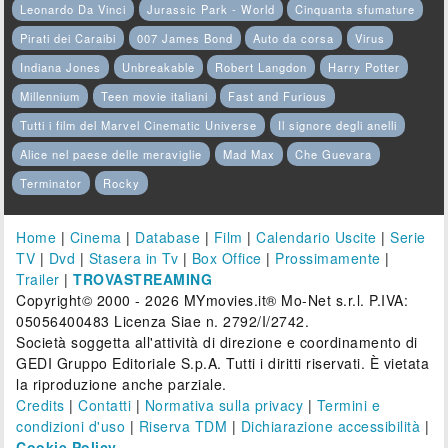
Leonardo Da Vinci
Jurassic Park - World
Cinquanta sfumature
Pirati dei Caraibi
007 James Bond
Auto da corsa
Virus
Indiana Jones
Unbreakable
Robert Langdon
Harry Potter
Millennium
Teen movie italiani
Fast and Furious
Tutti i film del Marvel Cinematic Universe
Il signore degli anelli
Alice nel paese delle meraviglie
Mad Max
Che Guevara
Terminator
Rocky
Home
|
Cinema
|
Database
|
Film
|
Calendario Uscite
|
Serie
TV
|
Dvd
|
Stasera in Tv
|
Box Office
|
Prossimamente
|
Trailer
|
TROVASTREAMING
Copyright© 2000 - 2026 MYmovies.it® Mo-Net s.r.l. P.IVA:
05056400483 Licenza Siae n. 2792/I/2742.
Società soggetta all'attività di direzione e coordinamento di
GEDI Gruppo Editoriale S.p.A. Tutti i diritti riservati. È vietata
la riproduzione anche parziale.
Credits
|
Contatti
|
Normativa sulla privacy
|
Termini e
condizioni d'uso
|
Riserva TDM
|
Dichiarazione accessibilità
|
Cookie Policy