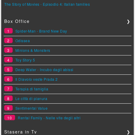
The Story of Movies - Episodio 4: Italian families
Box Office
❯
1
Spider-Man - Brand New Day
2
Odissea
3
Minions & Monsters
4
Toy Story 5
5
Deep Water - Incubo dagli abissi
6
Il Diavolo veste Prada 2
7
Terapia di famiglia
8
Le città di pianura
9
Sentimental Value
10
Rental Family - Nelle vite degli altri
Stasera in Tv
❯