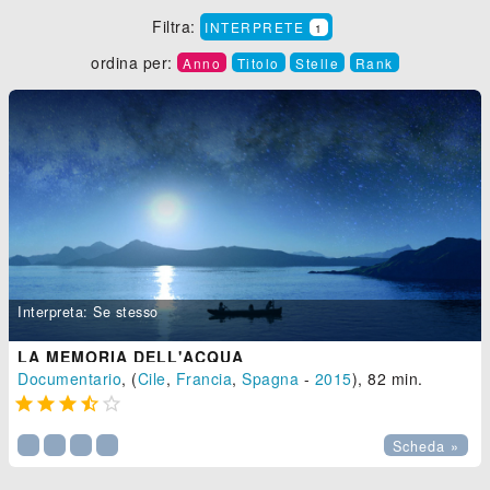
Filtra:
INTERPRETE
1
ordina per:
Anno
Titolo
Stelle
Rank
Interpreta: Se stesso
LA MEMORIA DELL'ACQUA
Documentario
, (
Cile
,
Francia
,
Spagna
-
2015
), 82 min.





Scheda »