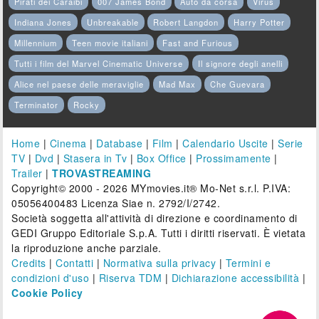
Pirati dei Caraibi
007 James Bond
Auto da corsa
Virus
Indiana Jones
Unbreakable
Robert Langdon
Harry Potter
Millennium
Teen movie italiani
Fast and Furious
Tutti i film del Marvel Cinematic Universe
Il signore degli anelli
Alice nel paese delle meraviglie
Mad Max
Che Guevara
Terminator
Rocky
Home
|
Cinema
|
Database
|
Film
|
Calendario Uscite
|
Serie
TV
|
Dvd
|
Stasera in Tv
|
Box Office
|
Prossimamente
|
Trailer
|
TROVASTREAMING
Copyright© 2000 - 2026 MYmovies.it® Mo-Net s.r.l. P.IVA:
05056400483 Licenza Siae n. 2792/I/2742.
Società soggetta all'attività di direzione e coordinamento di
GEDI Gruppo Editoriale S.p.A. Tutti i diritti riservati. È vietata
la riproduzione anche parziale.
Credits
|
Contatti
|
Normativa sulla privacy
|
Termini e
condizioni d'uso
|
Riserva TDM
|
Dichiarazione accessibilità
|
Cookie Policy