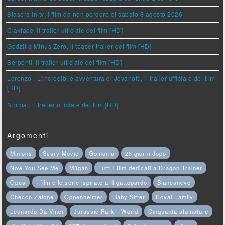
Stasera in tv: i film da non perdere di sabato 8 agosto 2026
Clayface, il trailer ufficiale del film [HD]
Godzilla Minus Zero, il teaser trailer del film [HD]
Serpenti, il trailer ufficiale del film [HD]
Lorenzo - L'incredibile avventura di Jovanotti, il trailer ufficiale del film
[HD]
Normal, il trailer ufficiale del film [HD]
Argomenti
Minions
Scary Movie
Gomorra
28 giorni dopo
Now You See Me
M3gan
Tutti i film dedicati a Dragon Trainer
Opus
I film e le serie ispirate a Il gattopardo
Biancaneve
Checco Zalone
Oppenheimer
Baby Sitter
Royal Family
Leonardo Da Vinci
Jurassic Park - World
Cinquanta sfumature