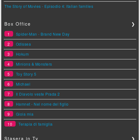
The Story of Movies - Episodio 4: Italian families
Box Office
❯
1
Spider-Man - Brand New Day
2
Odissea
3
Hokum
4
Minions & Monsters
5
Toy Story 5
6
Michael
7
Il Diavolo veste Prada 2
8
Hamnet - Nel nome del figlio
9
Gioia mia
10
Terapia di famiglia
Stasera in Tv
❯