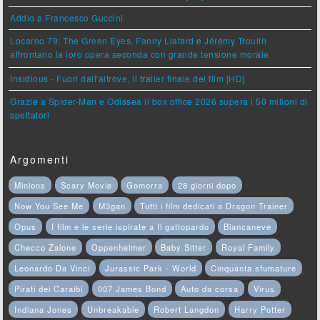
Addio a Francesco Guccini
Locarno 79: The Green Eyes, Fanny Liatard e Jérémy Trouilh
affrontano la loro opera seconda con grande tensione morale
Insidious - Fuori dall'altrove, il trailer finale del film [HD]
Grazie a Spider-Man e Odissea il box office 2026 supera i 50 milioni di
spettatori
Argomenti
Minions
Scary Movie
Gomorra
28 giorni dopo
Now You See Me
M3gan
Tutti i film dedicati a Dragon Trainer
Opus
I film e le serie ispirate a Il gattopardo
Biancaneve
Checco Zalone
Oppenheimer
Baby Sitter
Royal Family
Leonardo Da Vinci
Jurassic Park - World
Cinquanta sfumature
Pirati dei Caraibi
007 James Bond
Auto da corsa
Virus
Indiana Jones
Unbreakable
Robert Langdon
Harry Potter