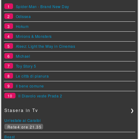
1
Spider-Man - Brand New Day
2
Odissea
3
Hokum
4
Minions & Monsters
5
Ateez: Light the Way in Cinemas
6
Michael
7
Toy Story 5
8
Le città di pianura
9
Il bene comune
10
Il Diavolo veste Prada 2
Stasera in Tv
❯
Un'estate ai Caraibi
Rete4 ore 21.35
Beast