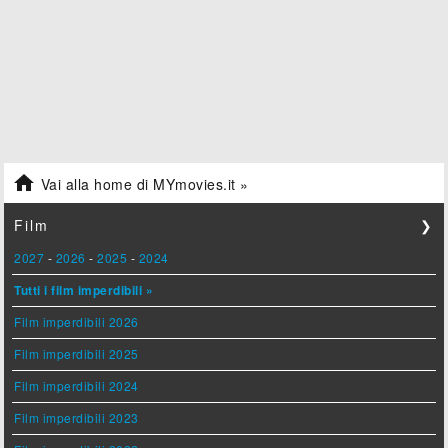

Vai alla home di MYmovies.it »
Film
❯
2027
-
2026
-
2025
-
2024
Tutti i film imperdibili »
Film imperdibili 2026
Film imperdibili 2025
Film imperdibili 2024
Film imperdibili 2023