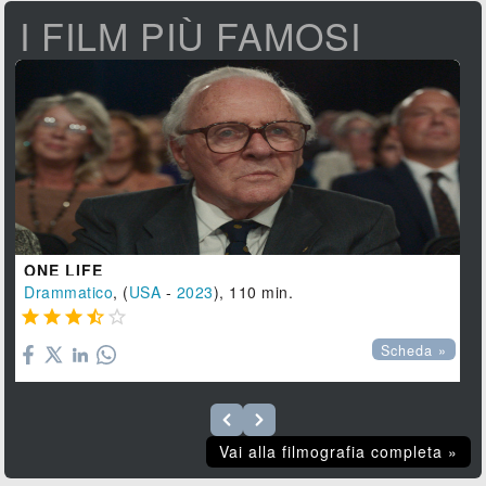
I FILM PIÙ FAMOSI
ONE LIFE
Drammatico
, (
USA
-
2023
), 110 min.





Scheda »
Vai alla filmografia completa »