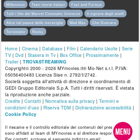
Millennium
Teen movie italiani
Fast and Furious
Tutti i film del Marvel Cinematic Universe
Il signore degli anelli
Alice nel paese delle meraviglie
Mad Max
Che Guevara
Terminator
Rocky
Home
|
Cinema
|
Database
|
Film
|
Calendario Uscite
|
Serie
TV
|
Dvd
|
Stasera in Tv
|
Box Office
|
Prossimamente
|
Trailer
|
TROVASTREAMING
Copyright© 2000 - 2026 MYmovies.it® Mo-Net s.r.l. P.IVA:
05056400483 Licenza Siae n. 2792/I/2742.
Società soggetta all'attività di direzione e coordinamento di
GEDI Gruppo Editoriale S.p.A. Tutti i diritti riservati. È vietata
la riproduzione anche parziale.
Credits
|
Contatti
|
Normativa sulla privacy
|
Termini e
condizioni d'uso
|
Riserva TDM
|
Dichiarazione accessibilità
|
Cookie Policy
Il riesame e il controllo editoriale dei contenuti del presente sito
sono affidati al team di MYmovies e al direttore responsabile.
Per contatti, scrivere al seguente indirizzo email: